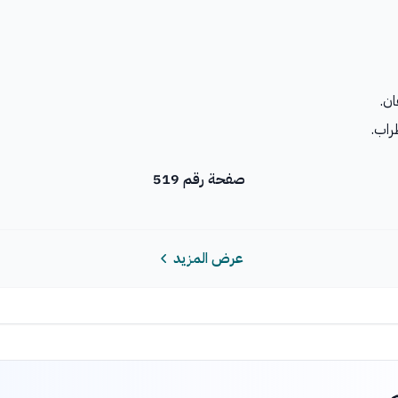
ان.
طراب.
صفحة رقم 519
عرض المزيد
م