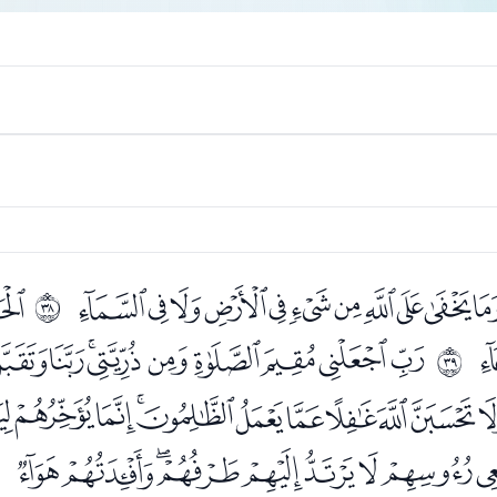
ﮦﮧﮨﮩﮪﮫﮬﮭﮮﮯﮰ
ﯓ
ﰥ
ﯢﯣﯤﯥﯦﯧﯨﯩﯪ
ﰦ
ﯷﯸﯹﯺﯻﯼﯽﯾﯿ
ﭓﭔﭕﭖﭗﭘﭙﭚ