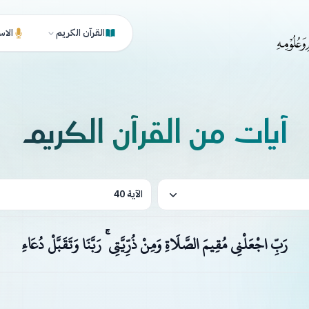
القرآن الكريم
الاس
آيات من القرآن الكريم
الآية 40
رَبِّ اجْعَلْنِي مُقِيمَ الصَّلَاةِ وَمِنْ ذُرِّيَّتِي ۚ رَبَّنَا وَتَقَبَّلْ دُعَاءِ