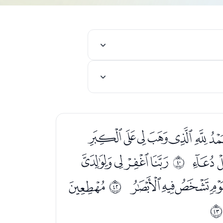
ﯔﯕﯖﯗﯘﯙ
ﯫ
ﯭﯮﯯﯰ
ﰧ
ﰀﰁﰂﰃ
ﭑ
ﰩ
ﰪ