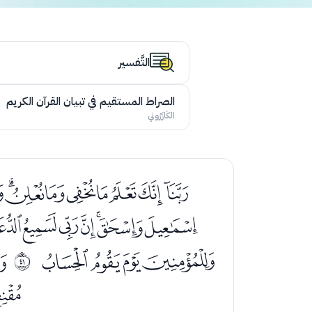
التَّفسير
الصراط المستقيم في تبيان القرآن الكريم
الكَازَرُوني
ﮞﮟﮠﮡﮢﮣﮤﮥ
ﯚﯛﯜﯝﯞﯟﯠ
ﯱﯲﯳﯴ
ﯶ
ﰨ
ﭒ