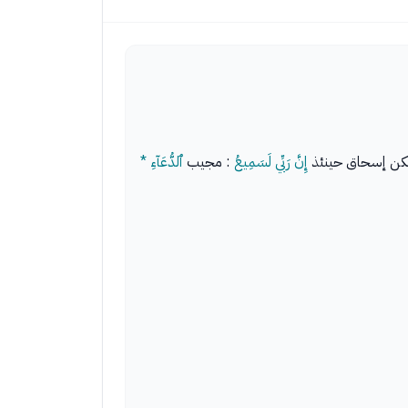
م يكن إسحاق حينئذ
إِنَّ رَبِّي لَسَمِيعُ
: مجيب
ٱلدُّعَآءِ *