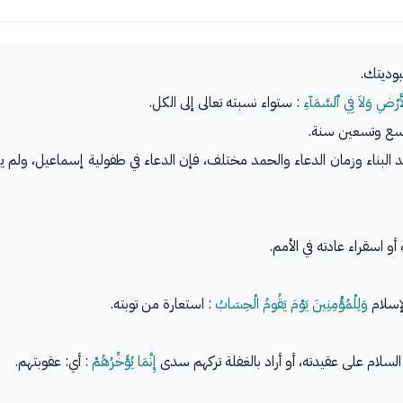
بوديتك.
أَرْضِ وَلاَ فِي ٱلسَّمَآءِ
: ستواء نسبته تعالى إلى الكل.
تسع وتسعين سنة.
عد البناء وزمان الدعاء والحمد مختلف، فإن الدعاء في طفولية إسماعيل، ول
و اسقراء عادته في الأمم.
لإسلام
وَلِلْمُؤْمِنِينَ يَوْمَ يَقُومُ الْحِسَابُ
: استعارة من توبته.
و السلام على عقيدته، أو أراد بالغفلة تركهم سدى
إِنَّمَا يُؤَخِّرُهُمْ
: أي: عقوبتهم.