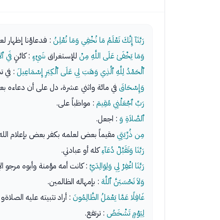
رَبَّنَآ إِنَّكَ تَعْلَمُ مَا نُخْفِي وَمَا نُعْلِنُ
: فدعاؤنا إظهار لع
وَمَا يَخْفَىٰ عَلَى اللَّهِ مِنْ
للإستغراق
شَيْءٍ
: كائنٍ
فَي ٱل
ٱلْحَمْدُ لِلَّهِ ٱلَّذِي وَهَبَ لِي عَلَى ٱلْكِبَرِ إِسْمَاعِيلَ
: في 
وَإِسْحَاقَ
في مائة واثني عشرة، دل على أن دعاءه ب
رَبِّ ٱجْعَلْنِي مُقِيمَ
: مواظباً على.
ٱلصَّلاَةِ وَ
: اجعل.
مِن ذُرِّيَتِي
مقيماً بعض لعلمه بكفر بعض بإعلام الله أ
رَبَّنَا وَتَقَبَّلْ دُعَآءِ
كله أو عبادتي.
رَبَّنَا اغْفِرْ لِي وَلِوَالِدَيَّ
: كانت أمه مؤمنة وأبوه مرجو ا
وَلاَ تَحْسَبَنَّ ٱللَّهَ
: بإمهاله الظالمين.
غَافِلًا عَمَّا يَعْمَلُ الظَّالِمُونَ
: أراد تثبيته عليه الصلاة
لِيَوْمٍ تَشْخَصُ
: ترتفع.