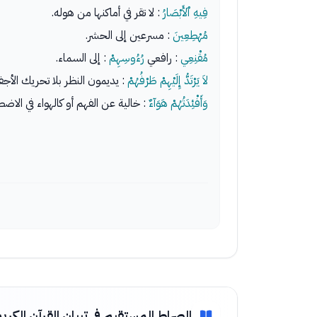
فِيهِ ٱلأَبْصَارُ
: لا تقر في أماكنها من هوله.
مُهْطِعِينَ
: مسرعين إلى الحشر.
مُقْنِعِي
: رافعي
رُءُوسِهِمْ
: إلى السماء.
لاَ يَرْتَدُّ إِلَيْهِمْ طَرْفُهُمْ
: يديمون النظر بلا تحريك الأجف
وَأَفْئِدَتُهُمْ هَوَآءٌ
: خالية عن الفهم أو كالهواء في الاض
الصراط المستقيم في تبيان القرآن الكري