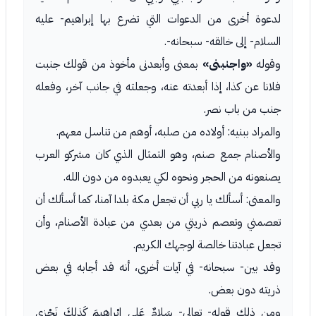
لدعوة أخرى من الدعوات التي تضرع بها إبراهيم- عليه
السلام- إلى خالقه- سبحانه-.
وقوله
«واجنبنى»
بمعنى وأبعدنى مأخوذ من قولك جنبت
فلانا عن كذا، إذا أبعدته عنه، وجعلته في جانب آخر، وفعله
جنب من باب نصر.
والمراد ببنيه: أولاده من صلبه، أوهم من تناسل معهم.
والأصنام جمع صنم، وهو التمثال الذي كان مشركو العرب
يصنعونه من الحجر ونحوه لكي يعبدوه من دون الله.
والمعنى: أسألك يا ربي أن تجعل مكة بلدا آمنا، كما أسألك أن
تعصمني وتعصم ذريتي من بعدي من عبادة الأصنام، وأن
تجعل عبادتنا خالصة لوجهك الكريم.
وقد بين- سبحانه- في آيات أخرى، أنه قد أجابه في بعض
ذريته دون بعض.
ومن ذلك قوله- تعالى- سَلامٌ عَلى إِبْراهِيمَ كَذلِكَ نَجْزِي