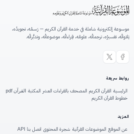
موسوعة إلكترونية شاملة في خدمة القرآن الكريم — رَسمُه، تجويدُه،
تِلاواتُه، تفسيرُه، ترجماتُه، علومُه، قِراءاتُه، موضوعاتُه، وتدبُّراتُه.
روابط سريعة
الرئيسية
القرآن الكريم
المصحف بالقراءات العشر
المكتبة
القرآن pdf
خطوط القرآن الكريم
المزيد
عن الموقع
الموضوعات القرآنية
شجرة المحتوى
اتصل بنا
API