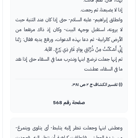
بهذا؟ قال: نعم. قالت:
إذا لا يضيعنا، ثم رجعت.
وانطلق إبراهيم- عليه السلام- حتى إذا كان عند الثنية حيث
لا يرونه، استقبل بوجهه البيت- وكان إذ ذاك مرتفعا من
الأرض كالرابية- ثم دعا بهذه الدعوات، ورفع يديه فقال: رَبَّنا
إِنِّي أَسْكَنْتُ مِنْ ذُرِّيَّتِي بِوادٍ غَيْرِ ذِي زَرْعٍ.. الآية.
ثم إنها جعلت ترضع ابنها وتشرب مما في السقاء حتى إذا نفد
ما في السقاء، عطشت
(١) تفسير الكشاف ج ٢ ص ٣٨١.
صفحة رقم 568
وعطش ابنها وجعلت تنظر إليه يتلبط- أى يتلوى ويتمرغ-
من شدة العطش، فانطلقت كراهية أن تنظر إليه، فوجدت