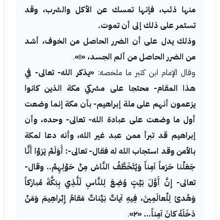
منها ذئب، فإنها تمسك عن الأكل والشرب، وقد
تستمر على ذلك إلى أن تموت.
وذلك يدل على أن الضرر الحاصل من الخوف، أشد
من الضرر الحاصل من ألم الجسد، «١»
.
وقال الإمام ابن كثير ما ملخصه:
«يذكر الله- تعالى- في
هذا المقام- محتجا على مشركي مكة الذين كانوا
يزعمون أنهم على ملة إبراهيم- بأن مكة إنما وضعت
أول ما وضعت على عبادة الله- تعالى- وحده، وأن
إبراهيم قد تبرأ ممن عبد غير الله، وأنه دعا لمكة
بالأمن وقد استجاب الله له فقال- تعالى-: أَوَلَمْ يَرَوْا أَنَّا
جَعَلْنا حَرَماً آمِناً وَيُتَخَطَّفُ النَّاسُ مِنْ حَوْلِهِمْ.. وقال-
تعالى- إِنَّ أَوَّلَ بَيْتٍ وُضِعَ لِلنَّاسِ لَلَّذِي بِبَكَّةَ مُبارَكاً
وَهُدىً لِلْعالَمِينَ، فِيهِ آياتٌ بَيِّناتٌ مَقامُ إِبْراهِيمَ وَمَنْ
دَخَلَهُ كانَ آمِناً... «٢»
.