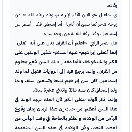
ولادة.
وإسماعيل هو الابن الأكبر لإبراهيم، وقد رزقه الله به من
زوجه هاجر كما سبق أن أشرنا-، أما إسحاق فكان أصغر من
إسماعيل، وقد رزقه الله به من زوجه ساره.
قال الفخر الرازي:
«اعلم أن القرآن يدل على أنه- تعالى-
إنما أعطى إبراهيم- عليه السلام- هذين الولدين على
الكبر والشيخوخة، فأما مقدار ذلك السن فغير معلوم
من القرآن. وإنما يرجع فيه إلى الروايات فقيل لما ولد
إسماعيل كان سن إبراهيم تسعا وتسعين سنة، ولما
ولد إسحاق كان سنه مائة واثنتي عشرة سنة.
وإنما ذكر قوله «على الكبر لأن المنة بهبة الولد في
هذا السن أعظم، من حيث إن هذا الزمان زمان وقوع
اليأس من الولادة، والظفر بالحاجة في وقت اليأس من
أعظم النعم، ولأن الولادة في هذه السن المتقدمة