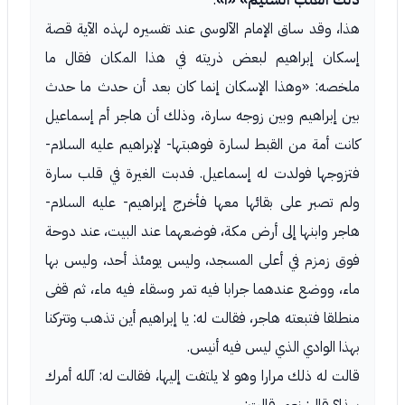
ذلك القلب السليم»
«١»
.
هذا، وقد ساق الإمام الآلوسى عند تفسيره لهذه الآية قصة
إسكان إبراهيم لبعض ذريته في هذا المكان فقال ما
ملخصه: «وهذا الإسكان إنما كان بعد أن حدث ما حدث
بين إبراهيم وبين زوجه سارة، وذلك أن هاجر أم إسماعيل
كانت أمة من القبط لسارة فوهبتها- لإبراهيم عليه السلام-
فتزوجها فولدت له إسماعيل. فدبت الغيرة في قلب سارة
ولم تصبر على بقائها معها فأخرج إبراهيم- عليه السلام-
هاجر وابنها إلى أرض مكة، فوضعهما عند البيت، عند دوحة
فوق زمزم في أعلى المسجد، وليس يومئذ أحد، وليس بها
ماء، ووضع عندهما جرابا فيه تمر وسقاء فيه ماء، ثم قفى
منطلقا فتبعته هاجر، فقالت له: يا إبراهيم أين تذهب وتتركنا
بهذا الوادي الذي ليس فيه أنيس.
قالت له ذلك مرارا وهو لا يلتفت إليها، فقالت له: آلله أمرك