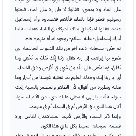
على الماء ولا يمضى- فقالوا: لا طير إلا على الماء، فبعثوا
رسولهم فنظر فإذا بالماء، فأتاهم فقصدوه وأم إسماعيل
عنده، فقالوا: أشركينا في مائك نشركك في ألباننا، ففعلت، فلما
أدرك إسماعيل- عليه السلام- زوجوه امرأة منهم»
«١»
.
ثم حكى- سبحانه- دعاء آخر من تلك الدعوات الخاشعة التي
تضرع بها إبراهيم إلى ربه فقال: رَبَّنا إِنَّكَ تَعْلَمُ ما نُخْفِي وَما
نُعْلِنُ، وَما يَخْفى عَلَى اللَّهِ مِنْ شَيْءٍ فِي الْأَرْضِ وَلا فِي السَّماءِ.
أى: يا ربنا إنك وحدك العليم بما تخفيه نفوسنا من أسرار وما
تعلنه وتظهره من أقوال، لأن الظاهر والمضمر بالنسبة إليك
سواء، فأنت يا إلهى لا يخفى عليك شيء من الأشياء، سواء
أكان هذا الشيء في الأرض أم في السماء أم في غيرهما.
وإنما ذكر السماء والأرض لأنهما المشاهدتان للناس، وإلا
فعلمه- سبحانه- محيط بكل ما في هذا الكون.
ثم حكى- سبحانه- ما قاله إبراهيم- عليه السلام- في مقام