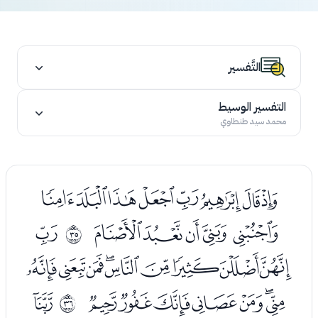
التَّفسير
التفسير الوسيط
محمد سيد طنطاوي
ﭣﭤﭥﭦﭧﭨﭩﭪ
ﭫﭬﭭﭮﭯ
ﭱ
ﰢ
ﭲﭳﭴﭵﭶﭷﭸﭹﭺ
ﭻﭼﭽﭾﭿﮀﮁ
ﮃ
ﰣ