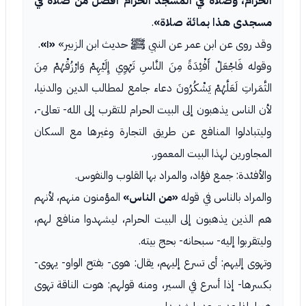
الحرام، وصلاة في المسجد الحرام أفضل من صلاة في
مسجدى هذا بمائة صلاة»
.
وقد روى عن ابن عمر عن النبي ﷺ حديث ابن الزبير»
«١»
.
وقوله فَاجْعَلْ أَفْئِدَةً مِنَ النَّاسِ تَهْوِي إِلَيْهِمْ وَارْزُقْهُمْ مِنَ
الثَّمَراتِ لَعَلَّهُمْ يَشْكُرُونَ دعاء جامع لمطالب الدين والدنيا،
لأن الناس يذهبون إلى البيت الحرام للتقرب إلى الله- تعالى-،
وليتبادلوا المنافع عن طريق التجارة وغيرها مع السكان
المجاورين لهذا البيت المعمور.
والأفئدة: جمع فؤاد، والمراد بها القلوب والنفوس.
والمراد بالناس في قوله
«من الناس»
المؤمنون منهم، لأنهم
هم الذين يذهبون إلى البيت الحرام، ليشهدوا منافع لهم،
وليتقربوا إليه- سبحانه- بحج بيته.
وتهوى إليهم: أى تسرع إليهم، يقال: هوى- بفتح الواو- يهوى-
بكسرها- إذا أسرع في السير، ومنه قولهم: هوت الناقة تهوى