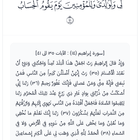
ﯯﯰﯱﯲﯳﯴ
ﰨ
[سورة إبراهيم (١٤) : الآيات ٣٥ الى ٤١]
وَإِذْ قالَ إِبْراهِيمُ رَبِّ اجْعَلْ هَذَا الْبَلَدَ آمِناً وَاجْنُبْنِي وَبَنِيَّ أَنْ
نَعْبُدَ الْأَصْنامَ (٣٥) رَبِّ إِنَّهُنَّ أَضْلَلْنَ كَثِيراً مِنَ النَّاسِ فَمَنْ
تَبِعَنِي فَإِنَّهُ مِنِّي وَمَنْ عَصانِي فَإِنَّكَ غَفُورٌ رَحِيمٌ (٣٦) رَبَّنا إِنِّي
أَسْكَنْتُ مِنْ ذُرِّيَّتِي بِوادٍ غَيْرِ ذِي زَرْعٍ عِنْدَ بَيْتِكَ الْمُحَرَّمِ رَبَّنا
لِيُقِيمُوا الصَّلاةَ فَاجْعَلْ أَفْئِدَةً مِنَ النَّاسِ تَهْوِي إِلَيْهِمْ وَارْزُقْهُمْ
مِنَ الثَّمَراتِ لَعَلَّهُمْ يَشْكُرُونَ (٣٧) رَبَّنا إِنَّكَ تَعْلَمُ ما نُخْفِي
وَما نُعْلِنُ وَما يَخْفى عَلَى اللَّهِ مِنْ شَيْءٍ فِي الْأَرْضِ وَلا فِي
السَّماءِ (٣٨) الْحَمْدُ لِلَّهِ الَّذِي وَهَبَ لِي عَلَى الْكِبَرِ إِسْماعِيلَ