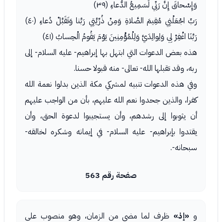
وَإِسْحاقَ إِنَّ رَبِّي لَسَمِيعُ الدُّعاءِ (٣٩)
رَبِّ اجْعَلْنِي مُقِيمَ الصَّلاةِ وَمِنْ ذُرِّيَّتِي رَبَّنا وَتَقَبَّلْ دُعاءِ (٤٠)
رَبَّنَا اغْفِرْ لِي وَلِوالِدَيَّ وَلِلْمُؤْمِنِينَ يَوْمَ يَقُومُ الْحِسابُ (٤١)
هذه بعض الدعوات التي ابتهل بها إبراهيم- عليه السلام- إلى
ربه، وقد تقبلها الله- تعالى- منه قبولا حسنا.
وفي هذه الدعوات تنبيه لمشركي مكة الذين بدلوا نعمة الله
كفرا، والذين جحدوا نعم الله عليهم، بأن من الواجب عليهم
أن يثوبوا إلى رشدهم، وأن يستجيبوا لدعوة الحق، وأن
يقتدوا بإبراهيم- عليه السلام- في إيمانه وشكره لخالقه-
سبحانه-.
صفحة رقم 563
و
«إذ»
ظرف لما مضى من الزمان، وهو منصوب على