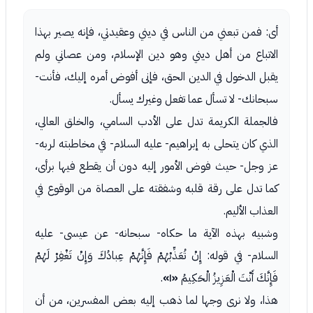
أى: فمن تبعني من الناس في ديني وعقيدتي، فإنه يصير بهذا
الاتباع من أهل ديني وهو دين الإسلام، ومن عصاني ولم
يقبل الدخول في الدين الحق، فإنى أفوض أمره إليك، فأنت-
سبحانك- لا تسأل عما تفعل وغيرك يسأل.
فالجملة الكريمة تدل على الأدب السامي، والخلق العالي،
الذي كان يتحلى به إبراهيم- عليه السلام- في مخاطبته لربه-
عز وجل- حيث فوض الأمور إليه دون أن يقطع فيها برأى،
كما تدل على رقة قلبه وشفقته على العصاة من الوقوع في
العذاب الأليم.
وشبيه بهذه الآية ما حكاه- سبحانه- عن عيسى- عليه
السلام- في قوله: إِنْ تُعَذِّبْهُمْ فَإِنَّهُمْ عِبادُكَ وَإِنْ تَغْفِرْ لَهُمْ
فَإِنَّكَ أَنْتَ الْعَزِيزُ الْحَكِيمُ
«١»
.
هذا، ولا نرى وجها لما ذهب إليه بعض المفسرين، من أن