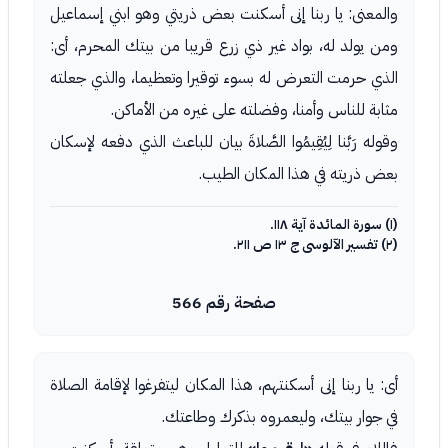
والمعنى: يا ربنا إنى أسكنت بعض ذريتي وهو ابني إسماعيل
ومن يولد له، بواد غير ذي زرع قريبا من بيتك المحرم، أى:
الذي حرمت التعرض له بسوء توقيرا وتعظيما، والذي جعلته
مثابة للناس وأمنا، وفضلته على غيره من الأماكن.
وقوله رَبَّنا لِيُقِيمُوا الصَّلاةَ بيان للباعث الذي دفعه لإسكان
بعض ذريته في هذا المكان الطيب.
(١) سورة المائدة آية ١١٨.
(٢) تفسير الآلوسى ج ١٣ ص ٢١١.
صفحة رقم 566
أى: يا ربنا إنى أسكنتهم، هذا المكان ليتفرغوا لإقامة الصلاة
في جوار بيتك، وليعمروه بذكرك وطاعتك.