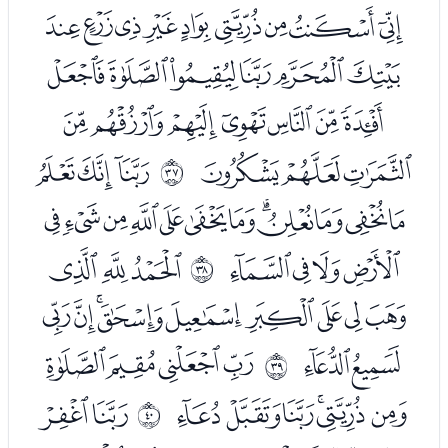
ﮄﮅﮆﮇﮈﮉﮊﮋﮌ
ﮍﮎﮏﮐﮑﮒ
ﮓﮔﮕﮖﮗﮘﮙ
ﮚﮛﮜ
ﮞﮟﮠ
ﰤ
ﮡﮢﮣﮤﮥﮦﮧﮨﮩﮪﮫﮬ
ﮭﮮﮯﮰ
ﯓﯔﯕ
ﰥ
ﯖﯗﯘﯙﯚﯛﯜﯝﯞ
ﯟﯠ
ﯢﯣﯤﯥ
ﰦ
ﯦﯧﯨﯩﯪﯫ
ﯭﯮ
ﰧ