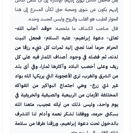
يقل فاجعل الناس تهوى إليهم، للإشارة إلى أن سعى الناس
إليهم يكون عن شوق ومحبة حتى لكأن المسرع إلى هذا
الجوار الطيب هو القلب والروح وليس الجسد وحده.
قال صاحب الكشاف ما ملخصه:
«وقد أجاب الله-
تعالى- دعوة إبراهيم- عليه السلام- فجعل البيت
الحرام حرما آمنا تجبى إليه ثمرات كل شيء رزقا من
لدنه، ثم فضله في وجود أصناف الثمار فيه على كل
ريف وعلى أخصب البلاد وأكثرها ثمارا، وفي أى بلد
من الشرق والغرب، ترى الأعجوبة التي يريكها الله بواد
غير ذي زرع- وهي اجتماع البواكير من الفواكه
المختلفة الأزمان من الربيعية والصيفية والخريفية في
يوم واحد، وليس ذلك من آياته عجيب، متعنا الله
بسكنى حرمه، ووفقنا لشكر نعمه وأدام لنا التشرف
بالدخول تحت دعوة إبراهيم، ورزقنا طرفا من سلامة