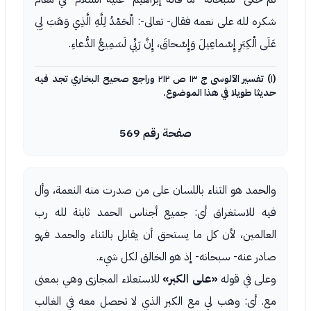
شكره لله على نعمه فقال- تعالى-: الْحَمْدُ لِلَّهِ الَّذِي وَهَبَ لِي
عَلَى الْكِبَرِ إِسْماعِيلَ وَإِسْحاقَ، إِنَّ رَبِّي لَسَمِيعُ الدُّعاءِ.
(١) تفسير الآلوسى ج ١٣ ص ٢١٢ وراجع صحيح البخاري تجد فيه
حديثا طويلا في هذا الموضوع.
صفحة رقم 569
والحمد هو الثناء باللسان على من صدرت منه النعمة، وأل
فيه للاستغراق أى: جميع أجناس الحمد ثابتة لله رب
العالمين، لأن كل ما يستحق أن يقابل بالثناء والحمد فهو
صادر عنه- سبحانه- إذ هو الخالق لكل شيء.
وعلى في قوله
«على الكبر»
للاستعلاء المجازى وهي بمعنى
مع. أى: وهب لي مع الكبر الذي لا تحصل معه في الغالب