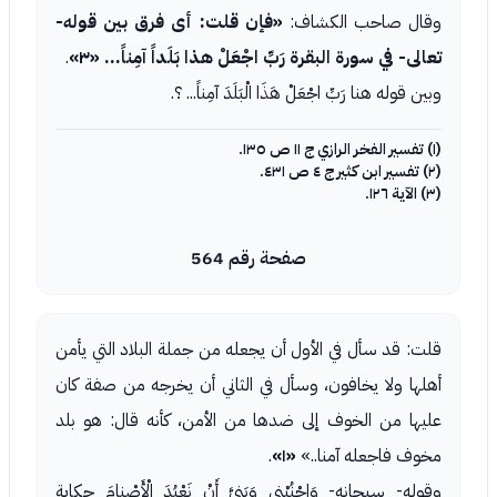
وقال صاحب الكشاف:
«فإن قلت: أى فرق بين قوله-
تعالى- في سورة البقرة رَبِّ اجْعَلْ هذا بَلَداً آمِناً... «٣»
.
وبين قوله هنا رَبِّ اجْعَلْ هَذَا الْبَلَدَ آمِناً... ؟.
(١) تفسير الفخر الرازي ج ١١ ص ١٣٥.
(٢) تفسير ابن كثير ج ٤ ص ٤٣١.
(٣) الآية ١٢٦.
صفحة رقم 564
قلت: قد سأل في الأول أن يجعله من جملة البلاد التي يأمن
أهلها ولا يخافون، وسأل في الثاني أن يخرجه من صفة كان
عليها من الخوف إلى ضدها من الأمن، كأنه قال: هو بلد
مخوف فاجعله آمنا..»
«١»
.
وقوله- سبحانه- وَاجْنُبْنِي وَبَنِيَّ أَنْ نَعْبُدَ الْأَصْنامَ حكاية