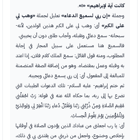
كانت آية لإبراهيم»
«١»
.
وجملة
«إن ربي لسميع الدعاء»
تعليل لجملة
«وهب لي
على الكبر»
أى: وهب لي على الكبر هذين الولدين، لأنه-
سبحانه- سمع دعائي وتقبله، وأجاب طلبى دون أن يخيبني.
فالسميع هنا مستعمل على سبيل المجاز في إجابة
المطلوب، ومنه قول القائل: سمع الملك كلام فلان، إذا اعتد
به وقبله وعمل بمقتضاه. وهو من إضافة الصفة المتضمنة
للمبالغة إلى المفعول. أى: إن ربي يسمع دعائي ويجيبه.
ثم ختم إبراهيم- عليه السلام- تلك الدعوات الطيبات التي
تضرع بها إلى ربه، بما حكاه الله عنه في قوله: رَبِّ اجْعَلْنِي
مُقِيمَ الصَّلاةِ وَمِنْ ذُرِّيَّتِي رَبَّنا وَتَقَبَّلْ دُعاءِ رَبَّنَا اغْفِرْ لِي وَلِوالِدَيَّ
وَلِلْمُؤْمِنِينَ يَوْمَ يَقُومُ الْحِسابُ.
أى: يا رب اجعلنى من عبادك الذين يؤدون الصلاة في أوقاتها
بإخلاص وخشوع، واجعل من ذريتي من يقتدى بي في ذلك،