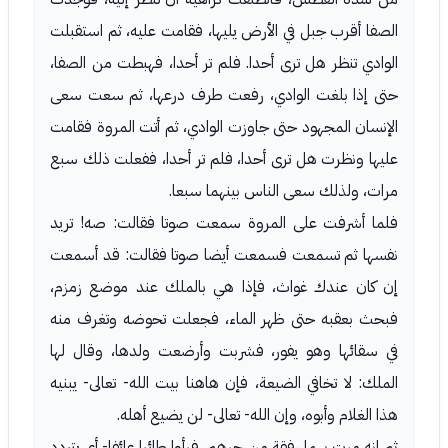
الصفا أقرب جبل في الأرض يليها، فقامت عليه، ثم استقبلت
الوادي تنظر هل ترى أحدا. فلم تر أحدا، فهبطت من الصفا،
حتى إذا بلغت الوادي، رفعت طرف درعها، ثم سعت سعى
الإنسان المجهود حتى جاوزت الوادي، ثم أتت المروة فقامت
عليها ونظرت هل ترى أحدا، فلم تر أحدا، ففعلت ذلك سبع
مرات، ولذلك سعى الناس بينهما سبعا.
فلما أشرفت على المروة سمعت صوتا فقالت: صه! تريد
نفسها ثم تسمعت فسمعت أيضا صوتا فقالت: قد أسمعت
إن كان عندك غواث، فإذا هي بالملك عند موضع زمزم،
فبحث بعقبه حتى ظهر الماء، فجعلت تحوضه وتغرف منه
في سقائها وهو يفور، فشربت وأرضعت ولدها، وقال لها
الملك: لا تخافي الضيعة، فإن هاهنا بيت الله- تعالى- يبنيه
هذا الغلام وأبوه، وإن الله- تعالى- لن يضيع أهله.
ثم إنه مرت بهما رفقة من جرهم، فرأوا طائرا عائفا- أى يتردد