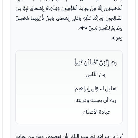
الْمُحْسِنِينَ إِنَّهُ مِنْ عِبادِنَا الْمُؤْمِنِينَ وَبَشَّرْناهُ بِإِسْحاقَ نَبِيًّا مِنَ
الصَّالِحِينَ وَبارَكْنا عَلَيْهِ وَعَلى إِسْحاقَ وَمِنْ ذُرِّيَّتِهِما مُحْسِنٌ
وَظالِمٌ لِنَفْسِهِ مُبِينٌ
«٢»
.
وقوله:
رَبِّ إِنَّهُنَّ أَضْلَلْنَ كَثِيراً
مِنَ النَّاسِ
تعليل لسؤال إبراهيم
ربه أن يجنبه وذريته
عبادة الأصنام.
أى: يا رب لقد تضرعت إليك بأن تعصمني وبنىّ عن عبادة