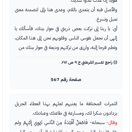
هويا، إذا عدت عدوا شديدا.
والأصل فيه أن يتعدى باللام، وعدى هنا بإلى لتضمنه معنى
تميل وتسرع.
أى: يا ربنا إنى تركت بعض ذريتي في جوار بيتك، فأسألك يا
إلهى أن تجعل نفوس الناس وقلوبهم تحن إلى هذا المكان،
وتطير فرحا إليه، وارزق من تركتهم وديعة في جوار بيتك من
(١) راجع تفسير القرطبي ج ٩ ص ٢٧١.
صفحة رقم 567
الثمرات المختلفة ما يغنيهم لعلهم بهذا العطاء الجزيل
يزدادون شكرا لك، ومسارعة في طاعتك وعبادتك.
وقال-
سبحانه- فَاجْعَلْ أَفْئِدَةً مِنَ النَّاسِ تَهْوِي إِلَيْهِمْ ولم