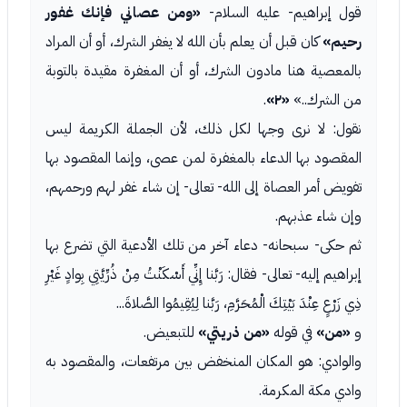
قول إبراهيم- عليه السلام-
«ومن عصاني فإنك غفور
رحيم»
كان قبل أن يعلم بأن الله لا يغفر الشرك، أو أن المراد
بالمعصية هنا مادون الشرك، أو أن المغفرة مقيدة بالتوبة
من الشرك..»
«٢»
.
نقول: لا نرى وجها لكل ذلك، لأن الجملة الكريمة ليس
المقصود بها الدعاء بالمغفرة لمن عصى، وإنما المقصود بها
تفويض أمر العصاة إلى الله- تعالى- إن شاء غفر لهم ورحمهم،
وإن شاء عذبهم.
ثم حكى- سبحانه- دعاء آخر من تلك الأدعية التي تضرع بها
إبراهيم إليه- تعالى- فقال: رَبَّنا إِنِّي أَسْكَنْتُ مِنْ ذُرِّيَّتِي بِوادٍ غَيْرِ
ذِي زَرْعٍ عِنْدَ بَيْتِكَ الْمُحَرَّمِ، رَبَّنا لِيُقِيمُوا الصَّلاةَ...
و
«من»
في قوله
«من ذريتي»
للتبعيض.
والوادي: هو المكان المنخفض بين مرتفعات، والمقصود به
وادي مكة المكرمة.