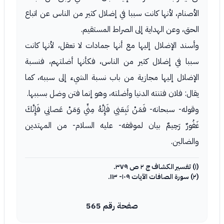
الأصنام، لأنها كانت سببا في إضلال كثير من الناس عن اتباع
الحق، وعن الهداية إلى الصراط المستقيم.
وأسند الإضلال إليها مع أنها جمادات لا تعقل، لأنها كانت
سببا في إضلال كثير من الناس، فكأنها أضلتهم، فنسبة
الإضلال إليها مجازية من باب نسبة الشيء إلى سببه، كما
يقال: فلان فتنته الدنيا وأضلته، وهو إنما فتن وضل بسببها.
وقوله- سبحانه- فَمَنْ تَبِعَنِي فَإِنَّهُ مِنِّي وَمَنْ عَصانِي فَإِنَّكَ
غَفُورٌ رَحِيمٌ بيان لموقفه- عليه السلام- من المهتدين
والضالين.
(١) تفسير الكشاف ج ٢ ص ٣٧٩.
(٢) سورة الصافات الآيات ١٠٩- ١١٣.
صفحة رقم 565