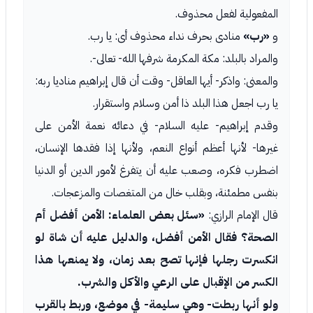
المفعولية لفعل محذوف.
و
«رب»
منادى بحرف نداء محذوف أى: يا رب.
والمراد بالبلد: مكة المكرمة شرفها الله- تعالى-.
والمعنى: واذكر- أيها العاقل- وقت أن قال إبراهيم مناديا ربه:
يا رب اجعل هذا البلد ذا أمن وسلام واستقرار.
وقدم إبراهيم- عليه السلام- في دعائه نعمة الأمن على
غيرها- لأنها أعظم أنواع النعم، ولأنها إذا فقدها الإنسان،
اضطرب فكره، وصعب عليه أن يتفرغ لأمور الدين أو الدنيا
بنفس مطمئنة، وبقلب خال من المتغصات والمزعجات.
قال الإمام الرازي:
«سئل بعض العلماء: الأمن أفضل أم
الصحة؟ فقال الأمن أفضل، والدليل عليه أن شاة لو
انكسرت رجلها فإنها تصح بعد زمان، ولا يمنعها هذا
الكسر من الإقبال على الرعي والأكل والشرب.
ولو أنها ربطت- وهي سليمة- في موضع، وربط بالقرب