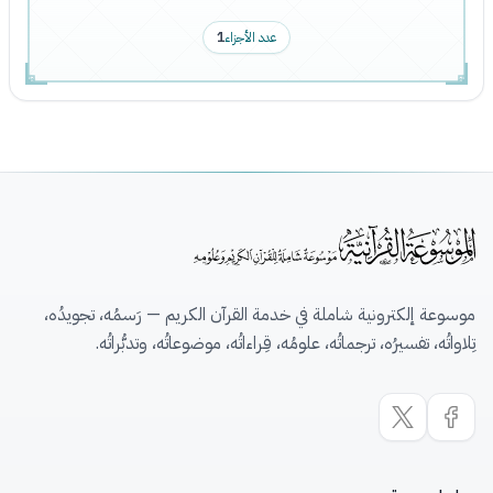
عدد الأجزاء
1
موسوعة إلكترونية شاملة في خدمة القرآن الكريم — رَسمُه، تجويدُه،
تِلاواتُه، تفسيرُه، ترجماتُه، علومُه، قِراءاتُه، موضوعاتُه، وتدبُّراتُه.