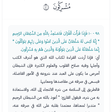
ﯘ
ﱣ
٩٨ - ١٠٠
فَإِذَا قَرَأْتَ الْقُرْآنَ فَاسْتَعِذْ بِاللَّهِ مِنَ الشَّيْطَانِ الرَّجِيمِ
* إِنَّهُ لَيْسَ لَهُ سُلْطَانٌ عَلَى الَّذِينَ آمَنُوا وَعَلَى رَبِّهِمْ يَتَوَكَّلُونَ *
إِنَّمَا سُلْطَانُهُ عَلَى الَّذِينَ يَتَوَلَّوْنَهُ وَالَّذِينَ هُمْ بِهِ مُشْرِكُونَ
.
أي: فإذا أردت القراءة لكتاب الله الذي هو أشرف الكتب
وأجلها وفيه صلاح القلوب والعلوم الكثيرة فإن الشيطان
أحرص ما يكون على العبد عند شروعه في الأمور الفاضلة،
فيسعى في صرفه عن مقاصدها ومعانيها.
فالطريق إلى السلامة من شره الالتجاء إلى الله، والاستعاذة
به من شره، فيقول القارئ: " أعوذ بالله من الشيطان الرجيم
" متدبرا لمعناها، معتمدا بقلبه على الله في صرفه عنه،