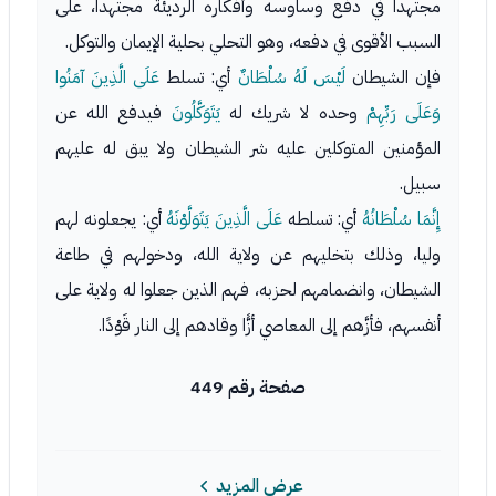
مجتهدا في دفع وساوسه وأفكاره الرديئة مجتهدا، على
السبب الأقوى في دفعه، وهو التحلي بحلية الإيمان والتوكل.
فإن الشيطان
لَيْسَ لَهُ سُلْطَانٌ
أي: تسلط
عَلَى الَّذِينَ آمَنُوا
وَعَلَى رَبِّهِمْ
وحده لا شريك له
يَتَوَكَّلُونَ
فيدفع الله عن
المؤمنين المتوكلين عليه شر الشيطان ولا يبق له عليهم
سبيل.
إِنَّمَا سُلْطَانُهُ
أي: تسلطه
عَلَى الَّذِينَ يَتَوَلَّوْنَهُ
أي: يجعلونه لهم
وليا، وذلك بتخليهم عن ولاية الله، ودخولهم في طاعة
الشيطان، وانضمامهم لحزبه، فهم الذين جعلوا له ولاية على
أنفسهم، فأزَّهم إلى المعاصي أزًّا وقادهم إلى النار قَوْدًا.
صفحة رقم 449
عرض المزيد