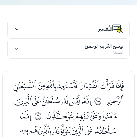
التَّفسير
تيسير الكريم الرحمن
السعدي
ﮛﮜﮝﮞﮟﮠﮡ
ﮢ
ﮤﮥﮦﮧﮨﮩ
ﱡ
ﮪﮫﮬﮭ
ﮯ
ﱢ
ﮰﮱﯓﯔﯕﯖﯗ