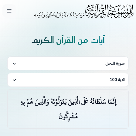
فتح ال
آيات من القرآن الكريم
سورة النحل
الآية 100
إِنَّمَا سُلْطَانُهُ عَلَى الَّذِينَ يَتَوَلَّوْنَهُ وَالَّذِينَ هُمْ بِهِ
مُشْرِكُونَ