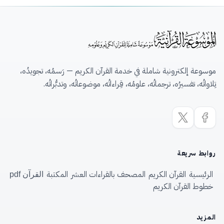
موسوعة إلكترونية شاملة في خدمة القرآن الكريم — رَسمُه، تجويدُه،
تِلاواتُه، تفسيرُه، ترجماتُه، علومُه، قِراءاتُه، موضوعاتُه، وتدبُّراتُه.
روابط سريعة
الرئيسية
القرآن الكريم
المصحف بالقراءات العشر
المكتبة
القرآن pdf
خطوط القرآن الكريم
المزيد