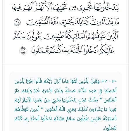
ﮥﮦﮧﮨﮩﮪﮫﮬ
ﮭﮮﮯﮰﮱﯓﯔ
ﰞ
ﯖﯗﯘﯙﯚﯛ
ﯜﯝﯞﯟﯠﯡ
ﰟ
٣٠ - ٣٢
وَقِيلَ لِلَّذِينَ اتَّقَوْا مَاذَا أَنْزَلَ رَبُّكُمْ قَالُوا خَيْرًا لِلَّذِينَ
أَحْسَنُوا فِي هَذِهِ الدُّنْيَا حَسَنَةٌ وَلَدَارُ الآخِرَةِ خَيْرٌ وَلَنِعْمَ دَارُ
الْمُتَّقِينَ * جَنَّاتُ عَدْنٍ يَدْخُلُونَهَا تَجْرِي مِنْ تَحْتِهَا الأنْهَارُ لَهُمْ
فِيهَا مَا يَشَاءُونَ كَذَلِكَ يَجْزِي اللَّهُ الْمُتَّقِينَ * الَّذِينَ تَتَوَفَّاهُمُ
الْمَلائِكَةُ طَيِّبِينَ يَقُولُونَ سَلامٌ عَلَيْكُمُ ادْخُلُوا الْجَنَّةَ بِمَا كُنْتُمْ
تَعْمَلُونَ
.