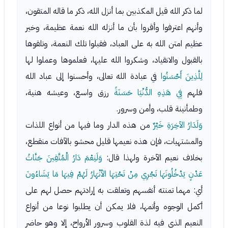
لما ذكر الله قيل المكذبين بما أنزل الله، ذكر ما قاله المتقون،
وأنهم اعترفوا وأقروا بأن ما أنزله الله نعمة عظيمة، وخير
عظيم امتن الله به على العباد، فقبلوا تلك النعمة، وتلقوها
بالقبول والانقياد، وشكروا الله عليها، فعلموها وعملوا لها
لِلَّذِينَ أَحْسَنُوا
في عبادة الله تعالى، وأحسنوا إلى عباد الله
فلهم
فِي هَذِهِ الدُّنْيَا حَسَنَةً
رزق واسع، وعيشه هنية،
وطمأنينة قلب، وأمن وسرور.
وَلَدَارُ الآخِرَةِ خَيْرٌ
من هذه الدار وما فيها من أنواع اللذات
والمشتهيات، فإن هذه نعيمها قليل محشو بالآفات منقطع،
بخلاف نعيم الآخرة ولهذا قال:
وَلَنِعْمَ دَارُ الْمُتَّقِينَ
جَنَّاتُ
عَدْنٍ يَدْخُلُونَهَا تَجْرِي مِنْ تَحْتِهَا الأنْهَارُ لَهُمْ فِيهَا مَا يَشَاءُونَ
أي: مهما تمنته أنفسهم وتعلقت به إرادتهم حصل لهم على
أكمل الوجوه وأتمها، فلا يمكن أن يطلبوا نوعا من أنواع
النعيم الذي فيه لذة القلوب وسرور الأرواح، إلا وهو حاضر