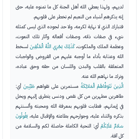
لديهم، ولهذا يعطي الله أهل الجنة كل ما تمنوه عليه، حتى
إنه يذكرهم أشياء من النعيم لم تخطر على قلوبهم.
فتبارك الذي لا نهاية لكرمه، ولا حد لجوده الذي ليس كمثله
شيء في صفات ذاته، وصفات أفعاله وآثار تلك النعوت،
وعظمة الملك والملكوت،
كَذَلِكَ يَجْزِي اللَّهُ الْمُتَّقِينَ
لسخط
الله وعذابه بأداء ما أوجبه عليهم من الفروض والواجبات
المتعلقة بالقلب والبدن واللسان من حقه وحق عباده،
وترك ما نهاهم الله عنه.
الَّذِينَ تَتَوَفَّاهُمُ الْمَلائِكَةُ
مستمرين على تقواهم
طَيِّبِينَ
أي:
طاهرين مطهرين من كل نقص ودنس يتطرق إليهم ويخل
في إيمانهم، فطابت قلوبهم بمعرفة الله ومحبته وألسنتهم
بذكره والثناء عليه، وجوارحهم بطاعته والإقبال عليه،
يَقُولُونَ
سَلامٌ عَلَيْكُمُ
أي: التحية الكاملة حاصلة لكم والسلامة من
كل آفة.