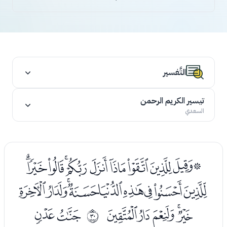
التَّفسير
تيسير الكريم الرحمن
السعدي
ﮉﮊﮋﮌﮍﮎﮏﮐﮑﮒﮓ
ﮔﮕﮖﮗﮘﮙﮚﮛﮜ
ﮝﮞﮟﮠﮡ
ﮣﮤ
ﰝ