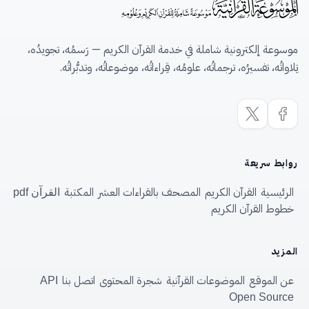
موسوعة إلكترونية شاملة في خدمة القرآن الكريم — رَسمُه، تجويدُه،
تِلاواتُه، تفسيرُه، ترجماتُه، علومُه، قِراءاتُه، موضوعاتُه، وتدبُّراتُه.
روابط سريعة
الرئيسية
القرآن الكريم
المصحف بالقراءات العشر
المكتبة
القرآن pdf
خطوط القرآن الكريم
المزيد
عن الموقع
الموضوعات القرآنية
شجرة المحتوى
اتصل بنا
API
Open Source