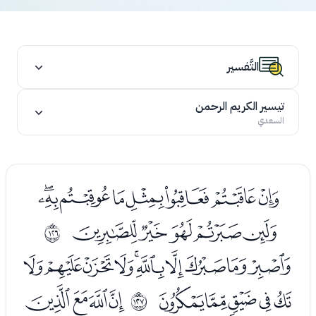
التَّفسير
تيسير الكريم الرحمن
السعدي
ﯠﯡﯢﯣﯤﯥﯦﯧ
ﯨﯩﯪﯫﯬ
ﱽ
ﯮﯯﯰﯱﯲﯳﯴﯵﯶﯷ
ﯸﯹﯺﯻﯼ
ﯾﯿﰀﰁ
ﱾ