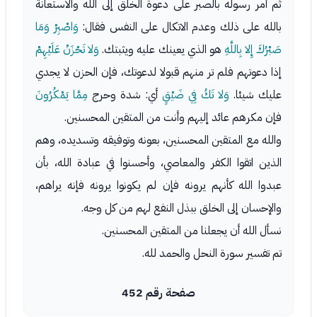
ثم أمر رسوله بالصبر على دعوة الخلق إلى الله والاستعانة
بالله على ذلك وعدم الاتكال على النفس فقال:
وَاصْبِرْ وَمَا
صَبْرُكَ إِلا بِاللَّهِ
هو الذي يعينك عليه ويثبتك.
وَلا تَحْزَنْ عَلَيْهِمْ
إذا دعوتهم فلم تر منهم قبولا لدعوتك، فإن الحزن لا يجدي
عليك شيئا.
وَلا تَكُ فِي ضَيْقٍ
أي: شدة وحرج
مِمَّا يَمْكُرُونَ
فإن مكرهم عائد إليهم وأنت من المتقين المحسنين.
والله مع المتقين المحسنين، بعونه وتوفيقه وتسديده، وهم
الذين اتقوا الكفر والمعاصي، وأحسنوا في عبادة الله، بأن
عبدوا الله كأنهم يرونه فإن لم يكونوا يرونه فإنه يراهم،
والإحسان إلى الخلق ببذل النفع لهم من كل وجه.
نسأل الله أن يجعلنا من المتقين المحسنين.
تم تفسير سورة النحل والحمد لله.
صفحة رقم 452