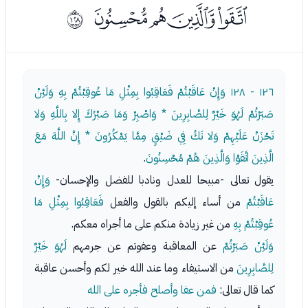
ﰂﰃﰄﰅ
ﱿ
١٢٦ - ١٢٨
وَإِنْ عَاقَبْتُمْ فَعَاقِبُوا بِمِثْلِ مَا عُوقِبْتُمْ بِهِ وَلَئِنْ
صَبَرْتُمْ لَهُوَ خَيْرٌ لِلصَّابِرِينَ * وَاصْبِرْ وَمَا صَبْرُكَ إِلا بِاللَّهِ وَلا
تَحْزَنْ عَلَيْهِمْ وَلا تَكُ فِي ضَيْقٍ مِمَّا يَمْكُرُونَ * إِنَّ اللَّهَ مَعَ
الَّذِينَ اتَّقَوْا وَالَّذِينَ هُمْ مُحْسِنُونَ
.
يقول تعالى -مبيحا للعدل ونادبا للفضل والإحسان-
وَإِنْ
عَاقَبْتُمْ
من أساء إليكم بالقول والفعل
فَعَاقِبُوا بِمِثْلِ مَا
عُوقِبْتُمْ بِهِ
من غير زيادة منكم على ما أجراه معكم.
وَلَئِنْ صَبَرْتُمْ
عن المعاقبة وعفوتم عن جرمهم
لَهُوَ خَيْرٌ
لِلصَّابِرِينَ
من الاستيفاء وما عند الله خير لكم وأحسن عاقبة
كما قال تعالى:
فمن عفا وأصلح فأجره على الله