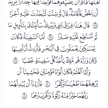
ﭲﭳﭴﭵﭶﭷﭸﭹ
ﭺﭻﭼﭽﭾﭿﮀﮁﮂﮃ
ﮅﮆﮇﮈﮉﮊﮋﮌﮍ
ﱌ
ﮎﮏﮐﮑ
ﮓﮔﮕ
ﱍ
ﮖﮗﮘﮙﮚﮛﮜ
ﮝﮞﮟﮠﮡﮢﮣ
ﱎ
ﮥﮦﮧﮨﮩﮪﮫ
ﮬﮭﮮ
ﮰﮱﯓ
ﱏ
ﯔﯕﯖﯗﯘﯙ
ﱐ