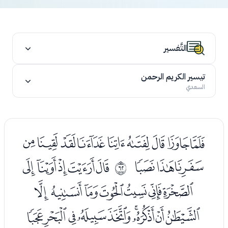
التَّفسير
تيسير الكريم الرحمن
السعدي
ﭑﭒﭓﭔﭕﭖﭗﭘﭙ
ﭚﭛﭜ
ﭞﭟﭠﭡﭢ
ﰽ
ﭣﭤﭥﭦﭧﭨﭩ
ﭪﭫﭬﭭﭮﭯﭰﭱﭲ