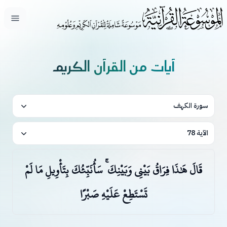
فتح ال
آيات من القرآن الكريم
سورة الكهف
الآية 78
قَالَ هَٰذَا فِرَاقُ بَيْنِي وَبَيْنِكَ ۚ سَأُنَبِّئُكَ بِتَأْوِيلِ مَا لَمْ
تَسْتَطِعْ عَلَيْهِ صَبْرًا