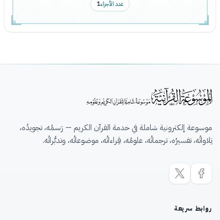
عدد الأجزاء
1
موسوعة إلكترونية شاملة في خدمة القرآن الكريم — رَسمُه، تجويدُه،
تِلاواتُه، تفسيرُه، ترجماتُه، علومُه، قِراءاتُه، موضوعاتُه، وتدبُّراتُه.
روابط سريعة