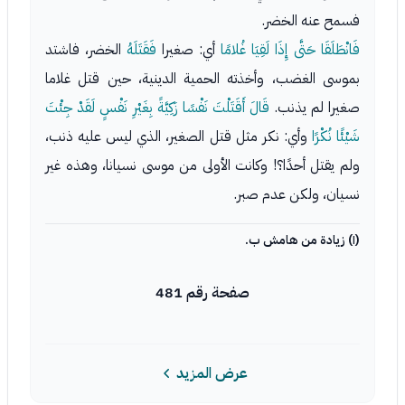
فسمح عنه الخضر.
فَانْطَلَقَا حَتَّى إِذَا لَقِيَا غُلامًا
أي: صغيرا
فَقَتَلَهُ
الخضر، فاشتد
بموسى الغضب، وأخذته الحمية الدينية، حين قتل غلاما
صغيرا لم يذنب.
قَالَ أَقَتَلْتَ نَفْسًا زَكِيَّةً بِغَيْرِ نَفْسٍ لَقَدْ جِئْتَ
شَيْئًا نُكْرًا
وأي: نكر مثل قتل الصغير، الذي ليس عليه ذنب،
ولم يقتل أحدًا؟! وكانت الأولى من موسى نسيانا، وهذه غير
نسيان، ولكن عدم صبر.
(١) زيادة من هامش ب.
صفحة رقم 481
عرض المزيد