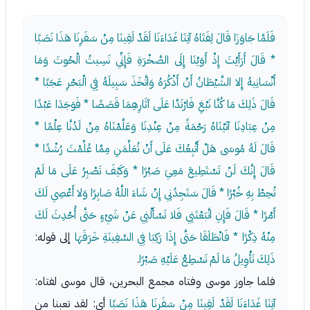
فَلَمَّا جَاوَزَا قَالَ لِفَتَاهُ آتِنَا غَدَاءَنَا لَقَدْ لَقِينَا مِنْ سَفَرِنَا هَذَا نَصَبًا
* قَالَ أَرَأَيْتَ إِذْ أَوَيْنَا إِلَى الصَّخْرَةِ فَإِنِّي نَسِيتُ الْحُوتَ وَمَا
أَنْسَانِيهُ إِلا الشَّيْطَانُ أَنْ أَذْكُرَهُ وَاتَّخَذَ سَبِيلَهُ فِي الْبَحْرِ عَجَبًا *
قَالَ ذَلِكَ مَا كُنَّا نَبْغِ فَارْتَدَّا عَلَى آثَارِهِمَا قَصَصًا * فَوَجَدَا عَبْدًا
مِنْ عِبَادِنَا آتَيْنَاهُ رَحْمَةً مِنْ عِنْدِنَا وَعَلَّمْنَاهُ مِنْ لَدُنَّا عِلْمًا *
قَالَ لَهُ مُوسَى هَلْ أَتَّبِعُكَ عَلَى أَنْ تُعَلِّمَنِ مِمَّا عُلِّمْتَ رُشْدًا *
قَالَ إِنَّكَ لَنْ تَسْتَطِيعَ مَعِيَ صَبْرًا * وَكَيْفَ تَصْبِرُ عَلَى مَا لَمْ
تُحِطْ بِهِ خُبْرًا * قَالَ سَتَجِدُنِي إِنْ شَاءَ اللَّهُ صَابِرًا وَلا أَعْصِي لَكَ
أَمْرًا * قَالَ فَإِنِ اتَّبَعْتَنِي فَلا تَسْأَلْنِي عَنْ شَيْءٍ حَتَّى أُحْدِثَ لَكَ
مِنْهُ ذِكْرًا * فَانْطَلَقَا حَتَّى إِذَا رَكِبَا فِي السَّفِينَةِ خَرَقَهَا
إلى قوله:
ذَلِكَ تَأْوِيلُ مَا لَمْ تَسْطِعْ عَلَيْهِ صَبْرًا
.
فلما جاوز موسى وفتاه مجمع البحرين، قال موسى لفتاه:
آتِنَا غَدَاءَنَا لَقَدْ لَقِينَا مِنْ سَفَرِنَا هَذَا نَصَبًا
أي: لقد تعبنا من