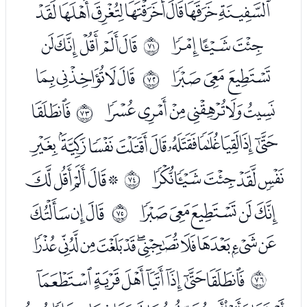
ﯦﯧﯨﯩﯪﯫﯬﯭ
ﯮﯯﯰ
ﯲﯳﯴﯵﯶ
ﱆ
ﯷﯸﯹ
ﯻﯼﯽﯾ
ﱇ
ﯿﰀﰁﰂﰃﰄ
ﰆ
ﱈ
ﰇﰈﰉﰊﰋﰌﰍﰎﰏﰐ
ﰑﰒﰓﰔﰕ
ﭑﭒﭓﭔﭕ
ﱉ
ﭖﭗﭘﭙﭚ
ﭜﭝﭞ
ﱊ
ﭟﭠﭡﭢﭣﭤﭥﭦﭧﭨﭩ
ﭫﭬﭭﭮﭯﭰﭱ
ﱋ