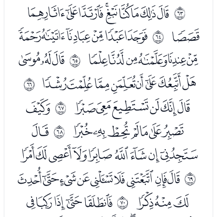
ﭴﭵﭶﭷﭸﭹﭺﭻﭼ
ﰾ
ﭽ
ﭿﮀﮁﮂﮃﮄ
ﰿ
ﮅﮆﮇﮈﮉﮊ
ﮌﮍﮎ
ﱀ
ﮏﮐﮑﮒﮓﮔﮕﮖ
ﱁ
ﮘﮙﮚﮛﮜﮝ
ﮟ
ﱂ
ﮠﮡﮢﮣﮤﮥﮦ
ﮨ
ﱃ
ﮩﮪﮫﮬﮭﮮﮯﮰﮱ
ﯔﯕﯖﯗﯘﯙﯚﯛﯜ
ﱄ
ﯝﯞﯟ
ﯡﯢﯣﯤﯥ
ﱅ