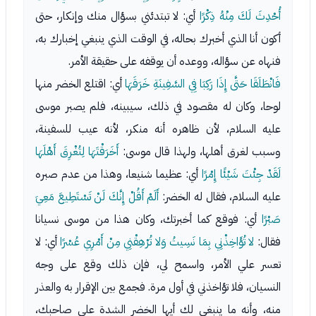
أُحْدِثَ لَكَ مِنْهُ ذِكْرًا
أي: لا تبتدئني بسؤال منك وإنكار، حتى
أكون أنا الذي أخبرك بحاله، في الوقت الذي ينبغي إخبارك به،
فنهاه عن سؤاله، ووعده أن يوقفه على حقيقة الأمر.
فَانْطَلَقَا حَتَّى إِذَا رَكِبَا فِي السَّفِينَةِ خَرَقَهَا
أي: اقتلع الخضر منها
لوحا، وكان له مقصود في ذلك، سيبينه، فلم يصبر موسى
عليه السلام، لأن ظاهره أنه منكر، لأنه عيب للسفينة،
وسبب لغرق أهلها، ولهذا قال موسى:
أَخَرَقْتَهَا لِتُغْرِقَ أَهْلَهَا
لَقَدْ جِئْتَ شَيْئًا إِمْرًا
أي: عظيما شنيعا، وهذا من عدم صبره
عليه السلام، فقال له الخضر:
أَلَمْ أَقُلْ إِنَّكَ لَنْ تَسْتَطِيعَ مَعِيَ
صَبْرًا
أي: فوقع كما أخبرتك، وكان هذا من موسى نسيانا
فقال:
لا تُؤَاخِذْنِي بِمَا نَسِيتُ وَلا تُرْهِقْنِي مِنْ أَمْرِي عُسْرًا
أي: لا
تعسر علي الأمر، واسمح لي، فإن ذلك وقع على وجه
النسيان، فلا تؤاخذني في أول مرة. فجمع بين الإقرار به والعذر
منه، وأنه ما ينبغي لك أيها الخضر الشدة على صاحبك،