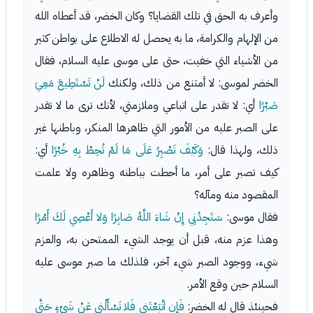
وأعرف به الحق في تلك القضايا؟ وكان الخضر، قد أعطاه الله
من الإلهام والكرامة، ما به يحصل له الاطلاع على بواطن كثير
من الأشياء التي خفيت، حتى على موسى عليه السلام، فقال
الخضر لموسى: لا أمتنع من ذلك، ولكنك
لَنْ تَسْتَطِيعَ مَعِيَ
صَبْرًا
أي: لا تقدر على اتباعي وملازمتي، لأنك ترى ما لا تقدر
على الصبر عليه من الأمور التي ظاهرها المنكر، وباطنها غير
ذلك، ولهذا قال:
وَكَيْفَ تَصْبِرُ عَلَى مَا لَمْ تُحِطْ بِهِ خُبْرًا
أي:
كيف تصبر على أمر، ما أحطت بباطنه وظاهره ولا علمت
المقصود منه ومآله؟
فقال موسى:
سَتَجِدُنِي إِنْ شَاءَ اللَّهُ صَابِرًا وَلا أَعْصِي لَكَ أَمْرًا
وهذا عزم منه، قبل أن يوجد الشيء الممتحن به، والعزم
شيء، ووجود الصبر شيء آخر، فلذلك ما صبر موسى عليه
السلام حين وقع الأمر.
فحينئذ قال له الخضر:
فَإِنِ اتَّبَعْتَنِي فَلا تَسْأَلْنِي عَنْ شَيْءٍ حَتَّى