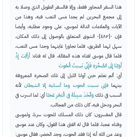
هذا السفر المجاوز فقط، وإلا فالسفر الطويل الذي وصلا به
إلى مجمع البحرين لم يجدا مس التعب فيه، وهذا من
الآيات والعلامات الدالة لموسى، على وجود مطلبه، وأيضا
فإن -[٤٨٢]- الشوق المتعلق بالوصول إلى ذلك المكان،
سهل لهما الطريق، فلما تجاوزا غايتهما وجدا مس التعب،
فلما قال موسى لفتاه هذه المقالة، قال له فتاه:
أَرَأَيْتَ إِذْ
أَوَيْنَا إِلَى الصَّخْرَةِ فَإِنِّي نَسِيتُ الْحُوتَ
أي: ألم تعلم حين آوانا الليل إلى تلك الصخرة المعروفة
بينهما
فإني نسيت الحوت وما أنسانيه إلا الشيطان
لأنه
السبب في ذلك
وَاتَّخَذَ سَبِيلَهُ فِي الْبَحْرِ عَجَبًا
أي: لما انسرب في
البحر ودخل فيه، كان ذلك من العجائب.
قال المفسرون: كان ذلك المسلك للحوت سربا، ولموسى
وفتاه عجبا، فلما قال له الفتى هذا القول، وكان عند موسى
وعد من الله أنه إذا فقد الحوت، وجد الخضر، فقال موسى: