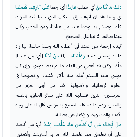
ذَلِكَ مَا كُنَّا نَبْغِ
أي: نطلب
فَارْتَدَّا
أي: رجعا
عَلَى آثَارِهِمَا قَصَصًا
أي رجعا يقصان أثرهما إلى المكان الذي نسيا فيه الحوت
فلما وصلا إليه، وجدا عبدا من عبادنا، وهو الخضر، وكان
عبدا صالحا، لا نبيا على الصحيح.
آتيناه [رحمة من عندنا أي: أعطاه الله رحمة خاصة بها زاد
علمه وحسن عمله
وَعَلَّمْنَاهُ
] (١)
مِنْ لَدُنَّا
[أي: من عندنا]
عِلْمًا، وكان قد أعطي من العلم ما لم يعط موسى، وإن كان
موسى عليه السلام أعلم منه بأكثر الأشياء، وخصوصا في
العلوم الإيمانية، والأصولية، لأنه من أولي العزم من
المرسلين، الذين فضلهم الله على سائر الخلق، بالعلم،
والعمل، وغير ذلك، فلما اجتمع به موسى قال له على وجه
الأدب والمشاورة، والإخبار عن مطلبه.
هَلْ أَتَّبِعُكَ عَلَى أَنْ تُعَلِّمَنِ مِمَّا عُلِّمْتَ رُشْدًا
أي: هل أتبعك
على أن تعلمني مما علمك الله، ما به أسترشد وأهتدي،