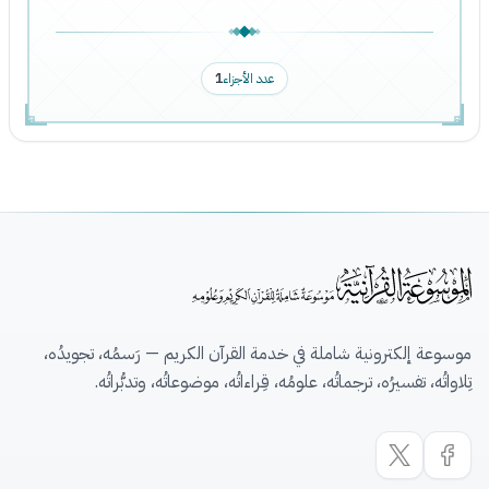
عدد الأجزاء
1
موسوعة إلكترونية شاملة في خدمة القرآن الكريم — رَسمُه، تجويدُه،
تِلاواتُه، تفسيرُه، ترجماتُه، علومُه، قِراءاتُه، موضوعاتُه، وتدبُّراتُه.