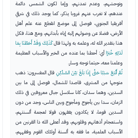
وتوحشهم، وعدم تمدنهم، وإما لكون الشمس دائمة
عندهم، لا تغرب عنهم غروبا يذكر، كما يوجد ذلك في شرقي
أفريقيا الجنوبي، فوصل إلى موضع انقطع عنه علم أهل
الأرض، فضلا عن وصولهم إليه إياه بأبدانهم، ومع هذا، فكل
هذا بتقدير الله له، وعلمه به ولهذا قال
كَذَلِكَ وَقَدْ أَحَطْنَا بِمَا
لَدَيْهِ خُبَرًا
أي: أحطنا بما عنده من الخير والأسباب العظيمة
وعلمنا معه، حيثما توجه وسار.
ثُمَّ أَتْبَعَ سَبَبًا حَتَّى إِذَا بَلَغَ بَيْنَ السَّدَّيْنِ
قال المفسرون: ذهب
متوجها من المشرق، قاصدا للشمال، فوصل إلى ما بين
السدين، وهما سدان، كانا سلاسل جبال معروفين في ذلك
الزمان، سدا بين يأجوج ومأجوج وبين الناس، وجد من دون
السدين قوما، لا يكادون يفقهون قولا لعجمة ألسنتهم،
واستعجام أذهانهم وقلوبهم، وقد أعطى الله ذا القرنين من
الأسباب العلمية، ما فقه به ألسنة أولئك القوم وفقههم،