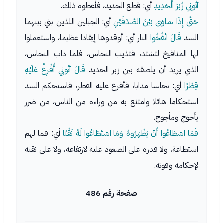
آتُونِي زُبَرَ الْحَدِيدِ
أي: قطع الحديد، فأعطوه ذلك.
حَتَّى إِذَا سَاوَى بَيْنَ الصَّدَفَيْنِ
أي: الجبلين اللذين بني بينهما
السد
قَالَ انْفُخُوا
النار أي: أوقدوها إيقادا عظيما، واستعملوا
لها المنافيخ لتشتد، فتذيب النحاس، فلما ذاب النحاس،
الذي يريد أن يلصقه بين زبر الحديد
قَالَ آتُونِي أُفْرِغْ عَلَيْهِ
قِطْرًا
أي: نحاسا مذابا، فأفرغ عليه القطر، فاستحكم السد
استحكاما هائلا وامتنع به من وراءه من الناس، من ضرر
يأجوج ومأجوج.
فَمَا اسْطَاعُوا أَنْ يَظْهَرُوهُ وَمَا اسْتَطَاعُوا لَهُ نَقْبًا
أي: فما لهم
استطاعة، ولا قدرة على الصعود عليه لارتفاعه، ولا على نقبه
لإحكامه وقوته.
صفحة رقم 486