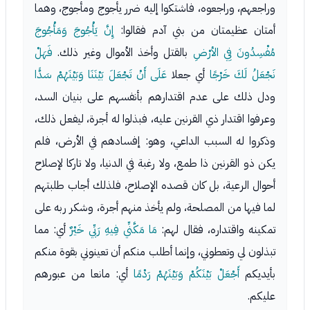
وراجعهم، وراجعوه، فاشتكوا إليه ضرر يأجوج ومأجوج، وهما
أمتان عظيمتان من بني آدم فقالوا:
إِنَّ يَأْجُوجَ وَمَأْجُوجَ
مُفْسِدُونَ فِي الأرْضِ
بالقتل وأخذ الأموال وغير ذلك.
فَهَلْ
نَجْعَلُ لَكَ خَرْجًا
أي جعلا
عَلَى أَنْ تَجْعَلَ بَيْنَنَا وَبَيْنَهُمْ سَدًّا
ودل ذلك على عدم اقتدارهم بأنفسهم على بنيان السد،
وعرفوا اقتدار ذي القرنين عليه، فبذلوا له أجرة، ليفعل ذلك،
وذكروا له السبب الداعي، وهو: إفسادهم في الأرض، فلم
يكن ذو القرنين ذا طمع، ولا رغبة في الدنيا، ولا تاركا لإصلاح
أحوال الرعية، بل كان قصده الإصلاح، فلذلك أجاب طلبتهم
لما فيها من المصلحة، ولم يأخذ منهم أجرة، وشكر ربه على
تمكينه واقتداره، فقال لهم:
مَا مَكَّنِّي فِيهِ رَبِّي خَيْرٌ
أي: مما
تبذلون لي وتعطوني، وإنما أطلب منكم أن تعينوني بقوة منكم
بأيديكم
أَجْعَلْ بَيْنَكُمْ وَبَيْنَهُمْ رَدْمًا
أي: مانعا من عبورهم
عليكم.