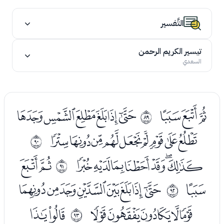
التَّفسير
تيسير الكريم الرحمن
السعدي
ﮖﮗﮘ
ﮚﮛﮜﮝﮞﮟ
ﱘ
ﮠﮡﮢﮣﮤﮥﮦﮧﮨ
ﱙ
ﮪﮫﮬﮭﮮﮯﮰ
ﯓﯔ
ﱚ
ﯕ
ﯗﯘﯙﯚﯛﯜﯝﯞ
ﱛ
ﯟﯠﯡﯢﯣ
ﯥﯦ
ﱜ