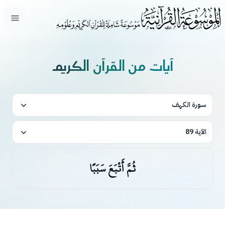
فتح ال
آيات من القرآن الكريم
سورة الكهف
الآية 89
ثُمَّ أَتْبَعَ سَبَبًا