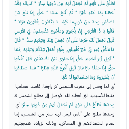
تَطْلُعُ عَلَى قَوْمٍ لَمْ نَجْعَلْ لَهُمْ مِنْ دُونِهَا سِتْرًا * كَذَلِكَ وَقَدْ
أَحَطْنَا بِمَا لَدَيْهِ خُبْرًا * ثُمَّ أَتْبَعَ سَبَبًا * حَتَّى إِذَا بَلَغَ بَيْنَ
السَّدَّيْنِ وَجَدَ مِنْ دُونِهِمَا قَوْمًا لا يَكَادُونَ يَفْقَهُونَ قَوْلا *
قَالُوا يَا ذَا الْقَرْنَيْنِ إِنَّ يَأْجُوجَ وَمَأْجُوجَ مُفْسِدُونَ فِي الأرْضِ
فَهَلْ نَجْعَلُ لَكَ خَرْجًا عَلَى أَنْ تَجْعَلَ بَيْنَنَا وَبَيْنَهُمْ سَدًّا * قَالَ
مَا مَكَّنِّي فِيهِ رَبِّي خَيْرٌ فَأَعِينُونِي بِقُوَّةٍ أَجْعَلْ بَيْنَكُمْ وَبَيْنَهُمْ رَدْمًا
* آتُونِي زُبَرَ الْحَدِيدِ حَتَّى إِذَا سَاوَى بَيْنَ الصَّدَفَيْنِ قَالَ انْفُخُوا
حَتَّى إِذَا جَعَلَهُ نَارًا قَالَ آتُونِي أُفْرِغْ عَلَيْهِ قِطْرًا * فَمَا اسْطَاعُوا
أَنْ يَظْهَرُوهُ وَمَا اسْتَطَاعُوا لَهُ نَقْبًا
.
أي لما وصل إلى مغرب الشمس كر راجعا، قاصدا مطلعها،
متبعا للأسباب، التي أعطاه الله، فوصل إلى مطلع الشمس فـ
وَجَدَهَا تَطْلُعُ عَلَى قَوْمٍ لَمْ نَجْعَلْ لَهُمْ مِنْ دُونِهَا سِتْرًا
أي:
وجدها تطلع على أناس ليس لهم ستر من الشمس، إما
لعدم استعدادهم في المساكن، وذلك لزيادة همجيتهم