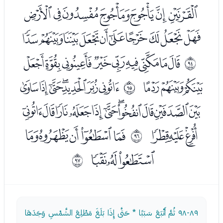
ﯧﯨﯩﯪﯫﯬﯭ
ﯮﯯﯰﯱﯲﯳﯴﯵﯶﯷ
ﯹﯺﯻﯼﯽﯾﯿﰀﰁ
ﱝ
ﰂﰃﰄ
ﰆﰇﰈﰉﰊﰋﰌ
ﱞ
ﰍﰎﰏﰐﰑﰒﰓﰔﰕﰖﰗ
ﰘﰙﰚ
ﰜﰝﰞﰟﰠ
ﱟ
ﰡﰢﰣ
ﱠ
٨٩-٩٨
ثُمَّ أَتْبَعَ سَبَبًا * حَتَّى إِذَا بَلَغَ مَطْلِعَ الشَّمْسِ وَجَدَهَا