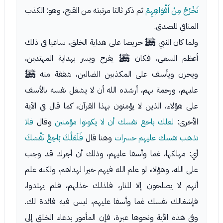
تَخْرُجُ مِنْ أَفْوَاهِهِمْ
ثم ذكر ثالثا مرتبته من القبح، وهو: الكذب
المنافي للصدق.
ولما كان النبي ﷺ حريصا على هداية الخلق، ساعيا في ذلك
أعظم السعي، فكان ﷺ يفرح ويسر بهداية المهتدين،
ويحزن ويأسف على المكذبين الضالين، شفقة منه ﷺ
عليهم، ورحمة بهم، أرشده الله أن لا يشغل نفسه بالأسف
على هؤلاء، الذين لا يؤمنون بهذا القرآن، كما قال في الآية
الأخرى:
لعلك باخع نفسك أن لا يكونوا مؤمنين
وقال
فلا
تذهب نفسك عليهم حسرات
وهنا قال
فَلَعَلَّكَ بَاخِعٌ نَفْسَكَ
أي: مهلكها، غما وأسفا عليهم، وذلك أن أجرك قد وجب
على الله، وهؤلاء لو علم الله فيهم خيرا لهداهم، ولكنه علم
أنهم لا يصلحون إلا للنار، فلذلك خذلهم، فلم يهتدوا،
فإشغالك نفسك غما وأسفا عليهم، ليس فيه فائدة لك.
وفي هذه الآية ونحوها عبرة، فإن المأمور بدعاء الخلق إلى