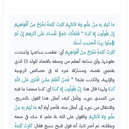
مَا لَهُمْ بِهِ مِنْ عِلْمٍ وَلا لآبَائِهِمْ كَبُرَتْ كَلِمَةً تَخْرُجُ مِنْ أَفْوَاهِهِمْ
إِنْ يَقُولُونَ إِلا كَذِبًا * فَلَعَلَّكَ بَاخِعٌ نَفْسَكَ عَلَى آثَارِهِمْ إِنْ لَمْ
يُؤْمِنُوا بِهَذَا الْحَدِيثِ أَسَفًا
.
كَبُرَتْ كَلِمَةً تَخْرُجُ مِنْ أَفْوَاهِهِمْ
أي: عظمت شناعتها واشتدت
عقوبتها، وأي شناعة أعظم من وصفه بالاتخاذ للولد (١) الذي
يقتضي نقصه، ومشاركة غيره له في خصائص الربوبية
والإلهية، والكذب عليه؟ "
فَمَنْ أَظْلَمُ مِمَّنِ افْتَرَى عَلَى اللَّهِ
كَذِبًا
ولهذا قال هنا:
إِنْ يَقُولُونَ إِلا كَذِبًا
أي: كذبا محضا ما فيه
من الصدق شيء، وتأمل كيف أبطل هذا القول بالتدريج،
والانتقال من شيء إلى أبطل منه، فأخبر أولا أنه
مَا لَهُمْ بِهِ مِنْ
عِلْمٍ وَلا لآبَائِهِمْ
والقول على الله بلا علم، لا شك في منعه
وبطلانه، ثم أخبر ثانيا، أنه قول قبيح شنيع فقال:
كَبُرَتْ كَلِمَةً