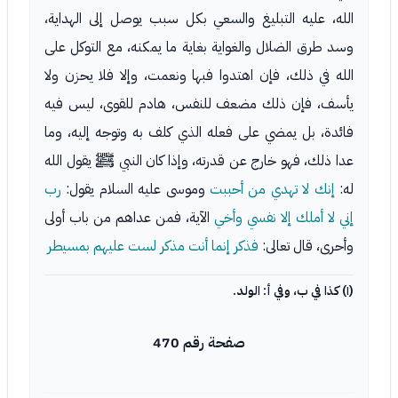
الله، عليه التبليغ والسعي بكل سبب يوصل إلى الهداية،
وسد طرق الضلال والغواية بغاية ما يمكنه، مع التوكل على
الله في ذلك، فإن اهتدوا فبها ونعمت، وإلا فلا يحزن ولا
يأسف، فإن ذلك مضعف للنفس، هادم للقوى، ليس فيه
فائدة، بل يمضي على فعله الذي كلف به وتوجه إليه، وما
عدا ذلك، فهو خارج عن قدرته، وإذا كان النبي ﷺ يقول الله
له:
إنك لا تهدي من أحببت
وموسى عليه السلام يقول:
رب
إني لا أملك إلا نفسي وأخي
الآية، فمن عداهم من باب أولى
وأحرى، قال تعالى:
فذكر إنما أنت مذكر لست عليهم بمسيطر
(١) كذا في ب، وفي أ: الولد.
صفحة رقم 470