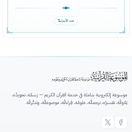
عدد الأجزاء
1
موسوعة إلكترونية شاملة في خدمة القرآن الكريم — رَسمُه، تجويدُه،
تِلاواتُه، تفسيرُه، ترجماتُه، علومُه، قِراءاتُه، موضوعاتُه، وتدبُّراتُه.