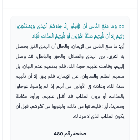
٥٥
وَمَا مَنَعَ النَّاسَ أَنْ يُؤْمِنُوا إِذْ جَاءَهُمُ الْهُدَى وَيَسْتَغْفِرُوا
رَبَّهُمْ إِلا أَنْ تَأْتِيَهُمْ سُنَّةُ الأوَّلِينَ أَوْ يَأْتِيَهُمُ الْعَذَابُ قُبُلا
.
أي: ما منع الناس من الإيمان، والحال أن الهدى الذي يحصل
به الفرق، بين الهدى والضلال، والحق والباطل، قد وصل
إليهم، وقامت عليهم حجة الله، فلم يمنعهم عدم البيان، بل
منعهم الظلم والعدوان، عن الإيمان، فلم يبق إلا أن تأتيهم
سنة الله، وعادته في الأولين من أنهم إذا لم يؤمنوا، عوجلوا
بالعذاب، أو يرون العذاب قد أقبل عليهم، ورأوه مقابلة
ومعاينة، أي: فليخافوا من ذلك، وليتوبوا من كفرهم، قبل أن
يكون العذاب الذي لا مرد له.
صفحة رقم 480