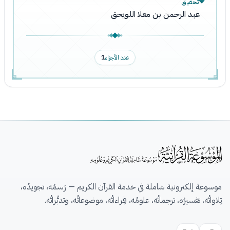
تحقيق
عبد الرحمن بن معلا اللويحق
عدد الأجزاء
1
موسوعة إلكترونية شاملة في خدمة القرآن الكريم — رَسمُه، تجويدُه،
تِلاواتُه، تفسيرُه، ترجماتُه، علومُه، قِراءاتُه، موضوعاتُه، وتدبُّراتُه.