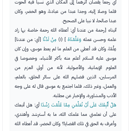
أي رجعا يقصان أثرهما إلى المكان الذي نسيا فيه الحوت
فلما وصلا إليه، وجدا عبدا من عبادنا، وهو الخضر، وكان
عبدا صالحا، لا نبيا على الصحيح.
آتيناه [رحمة من عندنا أي: أعطاه الله رحمة خاصة بها زاد
علمه وحسن عمله
وَعَلَّمْنَاهُ
] (١)
مِنْ لَدُنَّا
[أي: من عندنا]
عِلْمًا، وكان قد أعطي من العلم ما لم يعط موسى، وإن كان
موسى عليه السلام أعلم منه بأكثر الأشياء، وخصوصا في
العلوم الإيمانية، والأصولية، لأنه من أولي العزم من
المرسلين، الذين فضلهم الله على سائر الخلق، بالعلم،
والعمل، وغير ذلك، فلما اجتمع به موسى قال له على وجه
الأدب والمشاورة، والإخبار عن مطلبه.
هَلْ أَتَّبِعُكَ عَلَى أَنْ تُعَلِّمَنِ مِمَّا عُلِّمْتَ رُشْدًا
أي: هل أتبعك
على أن تعلمني مما علمك الله، ما به أسترشد وأهتدي،
وأعرف به الحق في تلك القضايا؟ وكان الخضر، قد أعطاه الله