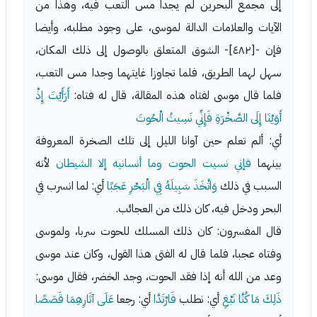
إلى مجمع البحرين لم يجدا مس التعب فيه، وهذا من
الآيات والعلامات الدالة لموسى، على وجود مطلبه، وأيضا
فإن -[٤٨٢]- الشوق المتعلق بالوصول إلى ذلك المكان،
سهل لهما الطريق، فلما تجاوزا غايتهما وجدا مس التعب،
فلما قال موسى لفتاه هذه المقالة، قال له فتاه:
أَرَأَيْتَ إِذْ
أَوَيْنَا إِلَى الصَّخْرَةِ فَإِنِّي نَسِيتُ الْحُوتَ
أي: ألم تعلم حين آوانا الليل إلى تلك الصخرة المعروفة
بينهما
فإني نسيت الحوت وما أنسانيه إلا الشيطان
لأنه
السبب في ذلك
وَاتَّخَذَ سَبِيلَهُ فِي الْبَحْرِ عَجَبًا
أي: لما انسرب في
البحر ودخل فيه، كان ذلك من العجائب.
قال المفسرون: كان ذلك المسلك للحوت سربا، ولموسى
وفتاه عجبا، فلما قال له الفتى هذا القول، وكان عند موسى
وعد من الله أنه إذا فقد الحوت، وجد الخضر، فقال موسى:
ذَلِكَ مَا كُنَّا نَبْغِ
أي: نطلب
فَارْتَدَّا
أي: رجعا
عَلَى آثَارِهِمَا قَصَصًا