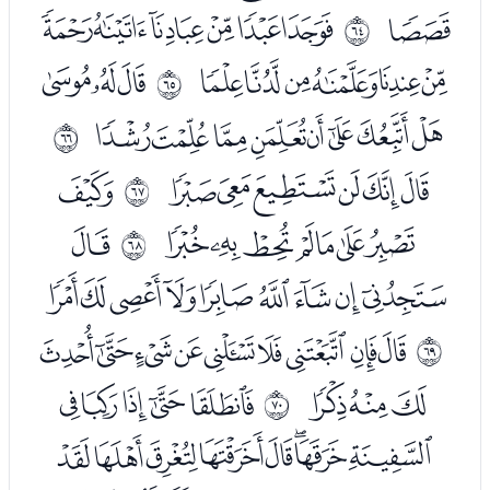
ﭽ
ﭿﮀﮁﮂﮃﮄ
ﰿ
ﮅﮆﮇﮈﮉﮊ
ﮌﮍﮎ
ﱀ
ﮏﮐﮑﮒﮓﮔﮕﮖ
ﱁ
ﮘﮙﮚﮛﮜﮝ
ﮟ
ﱂ
ﮠﮡﮢﮣﮤﮥﮦ
ﮨ
ﱃ
ﮩﮪﮫﮬﮭﮮﮯﮰﮱ
ﯔﯕﯖﯗﯘﯙﯚﯛﯜ
ﱄ
ﯝﯞﯟ
ﯡﯢﯣﯤﯥ
ﱅ
ﯦﯧﯨﯩﯪﯫﯬﯭ