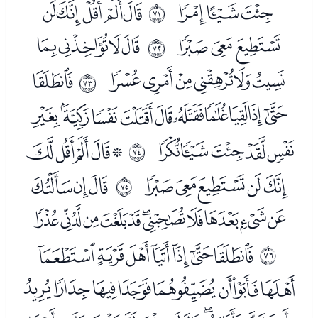
ﯮﯯﯰ
ﯲﯳﯴﯵﯶ
ﱆ
ﯷﯸﯹ
ﯻﯼﯽﯾ
ﱇ
ﯿﰀﰁﰂﰃﰄ
ﰆ
ﱈ
ﰇﰈﰉﰊﰋﰌﰍﰎﰏﰐ
ﰑﰒﰓﰔﰕ
ﭑﭒﭓﭔﭕ
ﱉ
ﭖﭗﭘﭙﭚ
ﭜﭝﭞ
ﱊ
ﭟﭠﭡﭢﭣﭤﭥﭦﭧﭨﭩ
ﭫﭬﭭﭮﭯﭰﭱ
ﱋ
ﭲﭳﭴﭵﭶﭷﭸﭹ