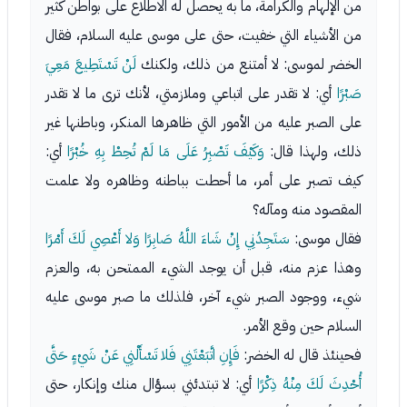
من الإلهام والكرامة، ما به يحصل له الاطلاع على بواطن كثير
من الأشياء التي خفيت، حتى على موسى عليه السلام، فقال
الخضر لموسى: لا أمتنع من ذلك، ولكنك
لَنْ تَسْتَطِيعَ مَعِيَ
صَبْرًا
أي: لا تقدر على اتباعي وملازمتي، لأنك ترى ما لا تقدر
على الصبر عليه من الأمور التي ظاهرها المنكر، وباطنها غير
ذلك، ولهذا قال:
وَكَيْفَ تَصْبِرُ عَلَى مَا لَمْ تُحِطْ بِهِ خُبْرًا
أي:
كيف تصبر على أمر، ما أحطت بباطنه وظاهره ولا علمت
المقصود منه ومآله؟
فقال موسى:
سَتَجِدُنِي إِنْ شَاءَ اللَّهُ صَابِرًا وَلا أَعْصِي لَكَ أَمْرًا
وهذا عزم منه، قبل أن يوجد الشيء الممتحن به، والعزم
شيء، ووجود الصبر شيء آخر، فلذلك ما صبر موسى عليه
السلام حين وقع الأمر.
فحينئذ قال له الخضر:
فَإِنِ اتَّبَعْتَنِي فَلا تَسْأَلْنِي عَنْ شَيْءٍ حَتَّى
أُحْدِثَ لَكَ مِنْهُ ذِكْرًا
أي: لا تبتدئني بسؤال منك وإنكار، حتى