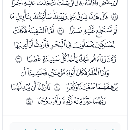
ﭺﭻﭼﭽﭾﭿﮀﮁﮂﮃ
ﮅﮆﮇﮈﮉﮊﮋﮌﮍ
ﱌ
ﮎﮏﮐﮑ
ﮓﮔﮕ
ﱍ
ﮖﮗﮘﮙﮚﮛﮜ
ﮝﮞﮟﮠﮡﮢﮣ
ﱎ
ﮥﮦﮧﮨﮩﮪﮫ
ﮬﮭﮮ
ﮰﮱﯓ
ﱏ
ﯔﯕﯖﯗﯘﯙ
ﱐ