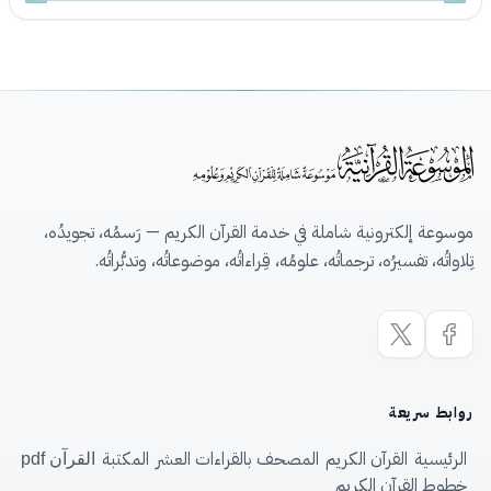
موسوعة إلكترونية شاملة في خدمة القرآن الكريم — رَسمُه، تجويدُه،
تِلاواتُه، تفسيرُه، ترجماتُه، علومُه، قِراءاتُه، موضوعاتُه، وتدبُّراتُه.
روابط سريعة
الرئيسية
القرآن الكريم
المصحف بالقراءات العشر
المكتبة
القرآن pdf
خطوط القرآن الكريم