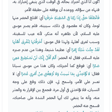
أكون أنا الذي أخبرك بحاله، في الوقت الذي ينبغي إخبارك به،
فنهاه عن سؤاله، ووعده أن يوقفه على حقيقة الأمر.
فَانْطَلَقَا حَتَّى إِذَا رَكِبَا فِي السَّفِينَةِ خَرَقَهَا
أي: اقتلع الخضر منها
لوحا، وكان له مقصود في ذلك، سيبينه، فلم يصبر موسى
عليه السلام، لأن ظاهره أنه منكر، لأنه عيب للسفينة،
وسبب لغرق أهلها، ولهذا قال موسى:
أَخَرَقْتَهَا لِتُغْرِقَ أَهْلَهَا
لَقَدْ جِئْتَ شَيْئًا إِمْرًا
أي: عظيما شنيعا، وهذا من عدم صبره
عليه السلام، فقال له الخضر:
أَلَمْ أَقُلْ إِنَّكَ لَنْ تَسْتَطِيعَ مَعِيَ
صَبْرًا
أي: فوقع كما أخبرتك، وكان هذا من موسى نسيانا
فقال:
لا تُؤَاخِذْنِي بِمَا نَسِيتُ وَلا تُرْهِقْنِي مِنْ أَمْرِي عُسْرًا
أي: لا
تعسر علي الأمر، واسمح لي، فإن ذلك وقع على وجه
النسيان، فلا تؤاخذني في أول مرة. فجمع بين الإقرار به والعذر
منه، وأنه ما ينبغي لك أيها الخضر الشدة على صاحبك،
فسمح عنه الخضر.