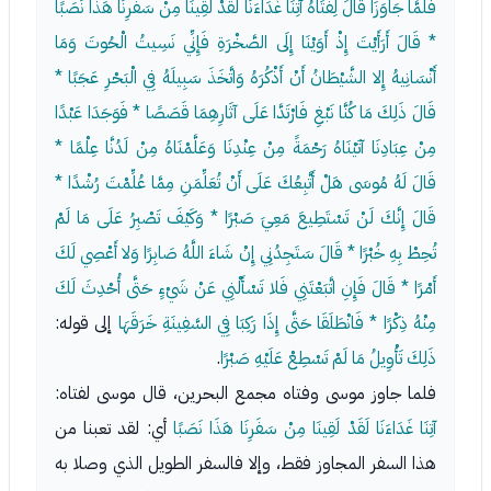
فَلَمَّا جَاوَزَا قَالَ لِفَتَاهُ آتِنَا غَدَاءَنَا لَقَدْ لَقِينَا مِنْ سَفَرِنَا هَذَا نَصَبًا
* قَالَ أَرَأَيْتَ إِذْ أَوَيْنَا إِلَى الصَّخْرَةِ فَإِنِّي نَسِيتُ الْحُوتَ وَمَا
أَنْسَانِيهُ إِلا الشَّيْطَانُ أَنْ أَذْكُرَهُ وَاتَّخَذَ سَبِيلَهُ فِي الْبَحْرِ عَجَبًا *
قَالَ ذَلِكَ مَا كُنَّا نَبْغِ فَارْتَدَّا عَلَى آثَارِهِمَا قَصَصًا * فَوَجَدَا عَبْدًا
مِنْ عِبَادِنَا آتَيْنَاهُ رَحْمَةً مِنْ عِنْدِنَا وَعَلَّمْنَاهُ مِنْ لَدُنَّا عِلْمًا *
قَالَ لَهُ مُوسَى هَلْ أَتَّبِعُكَ عَلَى أَنْ تُعَلِّمَنِ مِمَّا عُلِّمْتَ رُشْدًا *
قَالَ إِنَّكَ لَنْ تَسْتَطِيعَ مَعِيَ صَبْرًا * وَكَيْفَ تَصْبِرُ عَلَى مَا لَمْ
تُحِطْ بِهِ خُبْرًا * قَالَ سَتَجِدُنِي إِنْ شَاءَ اللَّهُ صَابِرًا وَلا أَعْصِي لَكَ
أَمْرًا * قَالَ فَإِنِ اتَّبَعْتَنِي فَلا تَسْأَلْنِي عَنْ شَيْءٍ حَتَّى أُحْدِثَ لَكَ
مِنْهُ ذِكْرًا * فَانْطَلَقَا حَتَّى إِذَا رَكِبَا فِي السَّفِينَةِ خَرَقَهَا
إلى قوله:
ذَلِكَ تَأْوِيلُ مَا لَمْ تَسْطِعْ عَلَيْهِ صَبْرًا
.
فلما جاوز موسى وفتاه مجمع البحرين، قال موسى لفتاه:
آتِنَا غَدَاءَنَا لَقَدْ لَقِينَا مِنْ سَفَرِنَا هَذَا نَصَبًا
أي: لقد تعبنا من
هذا السفر المجاوز فقط، وإلا فالسفر الطويل الذي وصلا به