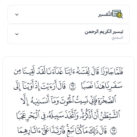
التَّفسير
تيسير الكريم الرحمن
السعدي
ﭑﭒﭓﭔﭕﭖﭗﭘﭙ
ﭚﭛﭜ
ﭞﭟﭠﭡﭢ
ﰽ
ﭣﭤﭥﭦﭧﭨﭩ
ﭪﭫﭬﭭﭮﭯﭰﭱﭲ
ﭴﭵﭶﭷﭸﭹﭺﭻﭼ
ﰾ