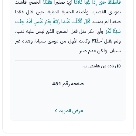
فَانْطَلَقَا حَتَّى إِذَا لَقِيَا غُلامًا
أي: صغيرا
فَقَتَلَهُ
الخضر، فاشتد
بموسى الغضب، وأخذته الحمية الدينية، حين قتل غلاما
صغيرا لم يذنب.
قَالَ أَقَتَلْتَ نَفْسًا زَكِيَّةً بِغَيْرِ نَفْسٍ لَقَدْ جِئْتَ
شَيْئًا نُكْرًا
وأي: نكر مثل قتل الصغير، الذي ليس عليه ذنب،
ولم يقتل أحدًا؟! وكانت الأولى من موسى نسيانا، وهذه غير
نسيان، ولكن عدم صبر.
(١) زيادة من هامش ب.
صفحة رقم 481
عرض المزيد