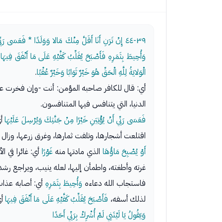
٣٩-٤٤
إِنْ تَرَنِ أَنَا أَقَلَّ مِنْكَ مَالا وَوَلَدًا * فَعَسَى رَب
وَأُحِيطَ بِثَمَرِهِ فَأَصْبَحَ يُقَلِّبُ كَفَّيْهِ عَلَى مَا أَنْفَقَ فِيه
الْوَلايَةُ لِلَّهِ الْحَقِّ هُوَ خَيْرٌ ثَوَابًا وَخَيْرٌ عُقْبًا
.
أي: قال للكافر صاحبه المؤمن: أنت -وإن فخرت علي
الدنيا، التي يتنافس فيها المتنافسون.
فَعَسَى رَبِّي أَنْ يُؤْتِيَنِ خَيْرًا مِنْ جَنَّتِكَ وَيُرْسِلَ عَلَيْهَا
أي
اقتلعت أشجارها، وتلفت ثمارها، وغرق زرعها، وزال ن
أَوْ يُصْبِحَ مَاؤُهَا
الذي مادتها منه
غَوْرًا
أي: غائرا في ا
غرته وأطغته، واطمأن إليها، لعله ينيب، ويراجع رشده
فاستجاب الله دعاءه
وَأُحِيطَ بِثَمَرِهِ
أي: أصابه عذاب،
لذلك أسفه،
فَأَصْبَحَ يُقَلِّبُ كَفَّيْهِ عَلَى مَا أَنْفَقَ فِيهَا
أي
وَيَقُولُ يَا لَيْتَنِي لَمْ أُشْرِكْ بِرَبِّي أَحَدًا