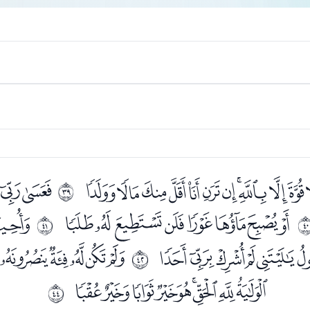
ﮏﮐﮑﮒﮓﮔﮕﮖﮗﮘ
ﮚﮛ
ﰦ
ﮪﮫﮬﮭﮮﮯﮰﮱ
ﯔ
ﰨ
ﯢﯣﯤﯥﯦ
ﯨﯩﯪﯫﯬﯭ
ﰩ
ﯵﯶﯷﯸﯹﯺﯻﯼﯽ
ﰫ