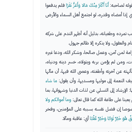
قوله لصاحبه:
أَنَا أَكْثَرُ مِنْكَ مَالا وَأَعَزُّ نَفَرًا
فلم يدفعوا
ذي إذا أمضاه وقدره، لو اجتمع أهل السماء والأرض
ب تمرده وطغيانه، بدليل أنه أظهر الندم على شركه
هام والعقول، ولا ينكره إلا ظالم جهول.
لكرامة لمن آمن، وعمل صالحا، وشكر الله، ودعا غيره
لات، ومن لم يؤمن بربه ويتولاه، خسر دينه ودنياه،
 دنيوية، فألهته عن آخرته وأطغته، وعصى الله فيها، أن مآلها
ضيف النعمة إلى موليها ومسديها، وأن يقول:
ما شاء
 الإرشاد إلى التسلي عن لذات الدنيا وشهواتها، بما
 يعينا على طاعة الله كما قال تعالى:
وما أموالكم ولا
خصوصا إن فضل نفسه بسببه على المؤمنين، وفخر
قِّ هُوَ خَيْرٌ ثَوَابًا وَخَيْرٌ عُقْبًا
أي: عاقبة ومآلا.