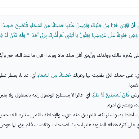
ِّي أَنْ يُؤْتِيَنِ خَيْرًا مِنْ جَنَّتِكَ وَيُرْسِلَ عَلَيْهَا حُسْبَانًا مِنَ السَّمَاءِ فَتُصْبِحَ صَعِيدًا ز
َا وَهِيَ خَاوِيَةٌ عَلَى عُرُوشِهَا وَيَقُولُ يَا لَيْتَنِي لَمْ أُشْرِكْ بِرَبِّي أَحَدًا * وَلَمْ تَكُنْ لَهُ ف
 بكثرة مالك وولدك، ورأيتني أقل منك مالا وولدا -فإن ما عند الله، خير 
: على جنتك التي طغيت بها وغرتك
حُسْبَانًا مِنَ السَّمَاءِ
أي: عذابا، بمطر عظي
فعها.
لأرض
فَلَنْ تَسْتَطِيعَ لَهُ طَلَبًا
أي: غائرا لا يستطاع الوصول إليه بالمعاول ولا بغير
، ويبصر في أمره.
 أحاط به، واستهلكه، فلم يبق منه شيء، والإحاطة بالثمر يستلزم تلف جميع 
 على كثرة نفقاته الدنيوية عليها، حيث اضمحلت وتلاشت، فلم يبق لها عوض، وندم أيضا على شر