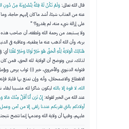
قال الله تعالى:
وَلَمْ تَكُنْ لَهُ فِئَةٌ يَنْصُرُونَهُ مِنْ دُونِ اللّ
عنه من العذاب شيئا، أشد ما كان إليهم حاجة، وما 
على إزالة شيء منه، لم يقدروا؟ "
ولا يستبعد من رحمة الله ولطفه، أن صاحب هذه الجن
بربه، وأن الله أذهب عنه ما يطغيه، وعاقبه في الدنيا،
هُنَالِكَ الْوَلايَةُ لِلَّهِ الْحَقِّ هُوَ خَيْرٌ ثَوَابًا وَخَيْرٌ عُقْبًا
أي: في
لذلك، تبين وتوضح أن الولاية لله الحق، فمن كان مؤ
فثوابه الدنيوي والأخرو
الانقطاع والاضمحلال، وأنه وإن تمتع بها قليلا فإ
الله، لا قوة إلا بالله
ليكون شاكرا لله متسببا لبقاء ن
عند الله من الخير لقوله:
إِنْ تَرَن أَنَا أَقَلَّ مِنْكَ مَالا وَو
أولادكم بالتي تقربكم عندنا زلفى إلا من آمن وعمل
عليهم، وفيها أن ولاية الله وعدمها إنما تتضح نتيجت