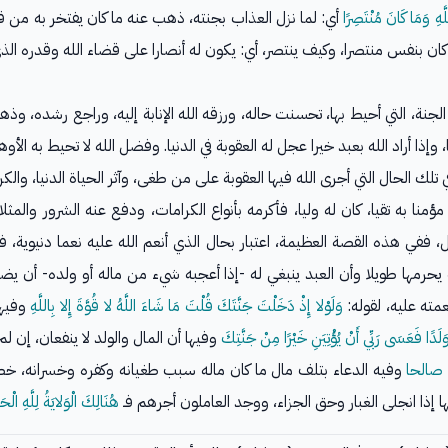
َهِ وَمَا كَانَ مُنْتَصِرًا
أي: لما نزل العذاب بجنته، ذهب عنه ما كان يفتخر به من 
كان بنفس منتصرا، وكيف ينتصر، أي: يكون له أنصارا على قضاء الله وقدره ال
ة، التي أحيط بها، تحسنت حاله، ورزقه الله الإنابة إليه، وراجع رشده، وذه
 وإذا أراد الله بعبد خيرا عجل له العقوبة في الدنيا. وفضل الله لا تحيط به الأو
 تلك الحال التي أجرى الله فيها العقوبة على من طغى، وآثر الحياة الدنيا، وا
منا به تقيا، كان له وليا، فأكرمه بأنواع الكرامات، ودفع عنه الشرور والمث
ي، خير (١) ثواب يرجى ويؤمل، ففي هذه القصة العظيمة، اعتبار بحال الذي أنعم الله عليه نعما
نه يحرمها طويلا وأن العبد ينبغي له -إذا أعجبه شيء من ماله أو ولده- أن ي
عمته عليه، لقوله:
وَلَوْلا إِذْ دَخَلْتَ جَنَّتَكَ قُلْتَ مَا شَاءَ اللَّهُ لا قُوَّةَ إِلا بِاللَّهِ
وفيها:
َلَدًا فَعَسَى رَبِّي أَنْ يُؤْتِيَنِ خَيْرًا مِنْ جَنَّتِكَ
وفيها أن المال والولد لا ينفعان، إن لم
 صالحا
وفيه الدعاء بتلف مال ما كان ماله سبب طغيانه وكفره وخسرانه، 
ها إذا انجلى الغبار وحق الجزاء، ووجد العاملون أجرهم فـ
هُنَالِكَ الْوَلايَةُ لِلَّهِ الْحَ