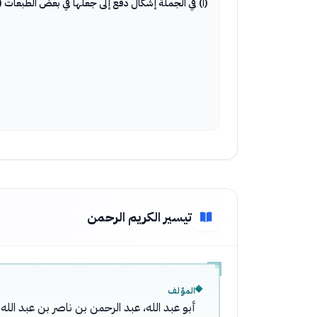
(١) في الجملة إشكال دفع إلى جعلها في بعض الطبعات (شر ثواب) وهي في النسختين (خير ثواب) وظاهر أن المقصود بذلك من كان مؤمنا تقيا، فهو الذي ثوابه خير ثواب.
تيسير الكريم الرحمن
المؤلف
أبو عبد الله، عبد الرحمن بن ناصر بن عبد ال