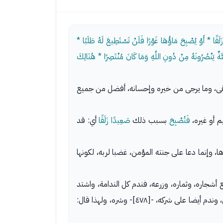
َلَقًا * أَوْ يُصْبِحَ مَاؤُهَا غَوْرًا فَلَنْ تَسْتَطِيعَ لَهُ طَلَبًا *
ِئَةٌ يَنْصُرُونَهُ مِنْ دُونِ اللَّهِ وَمَا كَانَ مُنْتَصِرًا * هُنَالِكَ
وأبقى، وما يرجى من خيره وإحسانه، أفضل من جميع
م أو غيره،
فَتُصْبِحَ
بسبب ذلك
صَعِيدًا زَلَقًا
أي: قد
ها، وإنما دعا على جنته المؤمن، غضبا لربه، لكونها
أشجاره، وثماره، وزرعه، فندم كل الندامة، واشتد
كه، -[٤٧٨]- وشره، ولهذا قال: