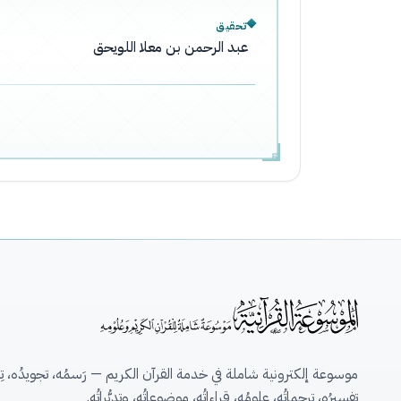
تحقيق
عبد الرحمن بن معلا اللويحق
موسوعة إلكترونية شاملة في خدمة القرآن الكريم — رَسمُه، تجويدُه، تِلاو
تفسيرُه، ترجماتُه، علومُه، قِراءاتُه، موضوعاتُه، وتدبُّراتُه.