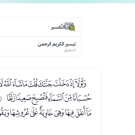
التَّفسير
تيسير الكريم الرحمن
السعدي
ﮅﮆﮇﮈﮉﮊﮋﮌﮍﮎ
ﮣﮤﮥﮦﮧﮨ
ﰧ
ﯚﯛﯜﯝﯞﯟﯠﯡ