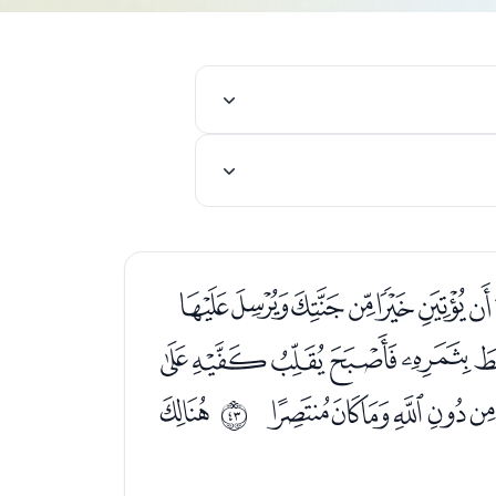
ﮜﮝﮞﮟﮠﮡﮢ
ﯕﯖﯗﯘﯙ
ﯮﯯﯰﯱﯲ
ﯴ
ﰪ