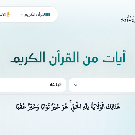
القرآن الكريم
الاس
آيات من القرآن الكريم
الآية 44
هُنَالِكَ الْوَلَايَةُ لِلَّهِ الْحَقِّ ۚ هُوَ خَيْرٌ ثَوَابًا وَخَيْرٌ عُقْبًا