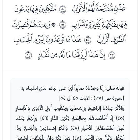
ﮕﮖﮗﮘ
ﮚﮛﮜ
ﰱ
ﮝﮞﮟﮠ
ﮢﮣﮤ
ﰲ
ﮥﮦ
ﮨﮩﮪﮫﮬ
ﰳ
ﮮﮯﮰﮱﯓﯔﯕ
ﰴ
ﰵ
قوله تعالى: إِنَّا وَجَدْناهُ صابِراً أي: على البلاء الذي ابتليناه به.
[سورة ص (٣٨) : الآيات ٤٥ الى ٥٤]
وَاذْكُرْ عِبادَنا إِبْراهِيمَ وَإِسْحاقَ وَيَعْقُوبَ أُولِي الْأَيْدِي وَالْأَبْصارِ
(٤٥) إِنَّا أَخْلَصْناهُمْ بِخالِصَةٍ ذِكْرَى الدَّارِ (٤٦) وَإِنَّهُمْ عِنْدَنا
لَمِنَ الْمُصْطَفَيْنَ الْأَخْيارِ (٤٧) وَاذْكُرْ إِسْماعِيلَ وَالْيَسَعَ وَذَا
الْكِفْلِ وَكُلٌّ مِنَ الْأَخْيارِ (٤٨) هذا ذِكْرٌ وَإِنَّ لِلْمُتَّقِينَ لَحُسْنَ