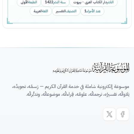
الناشر
دار الكتاب العربي - بيروت
سنة النشر
1422
الطبعة
الأولى
عدد الأجزاء
1
التصنيف
التفسير
اللغة
العربية
موسوعة إلكترونية شاملة في خدمة القرآن الكريم — رَسمُه، تجويدُه،
تِلاواتُه، تفسيرُه، ترجماتُه، علومُه، قِراءاتُه، موضوعاتُه، وتدبُّراتُه.