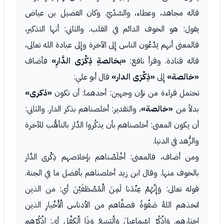
قاله مجاهد، وعطاء، والسّدّيّ. وكان الفضيل بن عياض
يقول: هو الخوف الدائم في القلب. والثاني: أنها التذكير،
فالمعنى أنهم يَدْعُون الناس إِلى الآخرة وإِلى عبادة الله تعالى،
قاله قتادة. وقرأ نافع:
«بخالصةِ ذِكْرَى الدَّارِ»
فأضاف
«خالصة»
إِلى
«ذِكْرَى الدار»
قال أبو علي:
تحتمل قراءة من نوَّن وجهين: أحدهما: أن تكون
«ذكرى»
بدلاً من
«خالصة»
، والتقدير: أخلصناهم بذكر الدار. والثاني:
أن يكون المعنى: أخلصناهم بأن يذكُروا الدَّار بالتأهُّب للآخرة
والزُّهد في الدنيا.
ومن أضاف، فالمعنى: أخْلَصْناهم بإخلاصهم ذِكْرى الدَّار
بالخوف منها. وقال ابن زيد أخلصناهم بأفضل ما في الجنة.
قوله تعالى: وَإِنَّهُمْ عِنْدَنا لَمِنَ الْمُصْطَفَيْنَ أي: من الذين
اتخذهم اللهُ صَفْوَةً فصفَّاهم من الأدناس الْأَخْيارِ الذين
اختارهم. وَاذْكُرْ إِسْماعِيلَ وَالْيَسَعَ وَذَا الْكِفْلِ أي: اذْكُرْهم