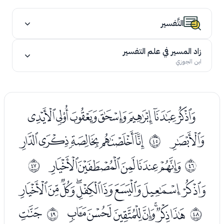
التَّفسير
زاد المسير في علم التفسير
ابن الجوزي
ﭭﭮﭯﭰﭱﭲﭳ
ﭴ
ﭶﭷﭸﭹﭺ
ﰬ
ﭼﭽﭾﭿﮀ
ﰭ
ﰮ
ﮂﮃﮄﮅﮆﮇﮈﮉﮊ
ﮌﮍﮎﮏﮐﮑﮒ
ﮔ
ﰯ
ﰰ