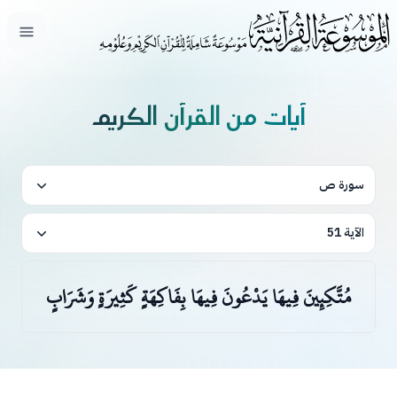
فتح ال
آيات من القرآن الكريم
سورة ص
الآية 51
مُتَّكِئِينَ فِيهَا يَدْعُونَ فِيهَا بِفَاكِهَةٍ كَثِيرَةٍ وَشَرَابٍ