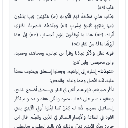
مَآبٍ (٤٩)
جَنَّاتِ عَدْنٍ مُفَتَّحَةً لَهُمُ الْأَبْوابُ (٥٠) مُتَّكِئِينَ فِيها يَدْعُونَ
فِيها بِفاكِهَةٍ كَثِيرَةٍ وَشَرابٍ (٥١) وَعِنْدَهُمْ قاصِراتُ الطَّرْفِ
أَتْرابٌ (٥٢) هذا ما تُوعَدُونَ لِيَوْمِ الْحِسابِ (٥٣) إِنَّ هذا
لَرِزْقُنا ما لَهُ مِنْ نَفادٍ (٥٤)
قوله تعالى وَاذْكُرْ عِبادَنا وقرأ ابن عباس، ومجاهد، وحميد،
وابن محيصن، وابن كثير:
«عبدَنا»
إِشارة إِلى إِبراهيم، وجعلوا إِسحاق ويعقوب عطفاً
عليه، لأنه الأصل وهما ولداه، والمعنى:
اذْكُر صبرهم، فإبراهيم أُلقي في النار، وإِسحاق أُضجع للذبح،
ويعقوب صبر على ذهاب بصره وابتُلي بفقد ولده ولم يُذْكَر
إِسماعيل معهم، لأنه لم يُبْتَلَ كما ابتُلوا. أُولِي الْأَيْدِي يعني
القوة في الطاعة وَالْأَبْصارِ البصائر في الدِّين والعِلْم. قال ابن
جرير: وذِكْر الأيدي مَثَلٌ، وذلك لأن باليد البطش، وبالبطش