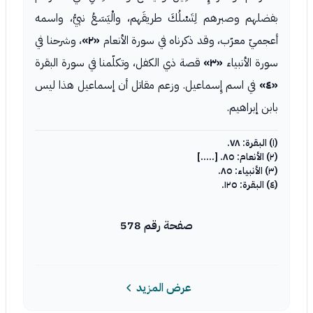
بفضلهم وصبرهم لِتَسْلُكَ طريقَهم، والْيَسَعُ نبيُّ، واسمه
أعجميّ معرّب، وقد ذكرناه في سورة الأنعام
«٢»
، وشرحنا في
سورة الأنبياء
«٣»
قصة ذي الكفل، وتكلّمنا في سورة البقرة
«٤»
في اسم إِسماعيل. وزعم مقاتل أن إسماعيل هذا ليس
بابن إبراهيم.
(١) البقرة: ٧٨.
(٢) الأنعام: ٨٥. [.....]
(٣) الأنبياء: ٨٥.
(٤) البقرة: ١٢٥.
صفحة رقم 578
عرض المزيد