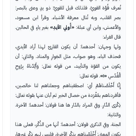
تُعرف قُوَّة القويِّ، فلذلك قيل للقويِّ: ذو يدٍ وعنى بالبصر:
بصر القلب، وبه تُنال معرفة الأشياء. وقرأ ابن مسعود،
والأعمش، وابن أبي عبلة:
«أُولي الأيدِ»
بغير ياءٍ في الحالين.
قال الفراء:
ولها وجهان: أحدهما: أن يكون القارئ لهذا أراد الأيدي،
فحذف الياء، وهو صواب، مثل الجَوارِ والمناد. والثاني: أن
يكون من القوّة والتأييد، من قوله تعالى: وَأَيَّدْناهُ بِرُوحِ
الْقُدُسِ
«١»
. قوله تعالى:
إِنَّا أَخْلَصْناهُمْ أي: اصطفيناهم وجعلناهم لنا خالصين،
فأفردناهم بمُفْرَدة من خصال الخير ثم أبان عنها بقوله تعالى:
ذِكْرَى الدَّارِ. وفي المراد بالدّار ها هنا قولان: أحدهما: الآخرة.
والثانية:
الجنة. وفي الذكرى قولان: أحدهما: أنها من الذِّكْر، فعلى هذا
يكون المعنى: أَخْلَصْناهم بذِكْر الآخرة، فليس لهم ذِكْر غيرها،