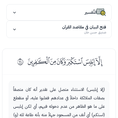
التَّفسير
فتح البيان في مقاصد القرآن
صديق حسن خان
ﯕﯖﯗﯘﯙﯚ
ﱉ
(إلا إبليس) الاستثناء متصل على تقدير أنه كان متصفاً
بصفات الملائكة داخلاً في عدادهم فغلبوا عليه، أو منقطع
على ما هو الظاهر من عدم دخوله فيهم، أي لكن إبليس
(استكبر) أي أنف من المسجود جهلاً منه بأنه طاعة لله (و)