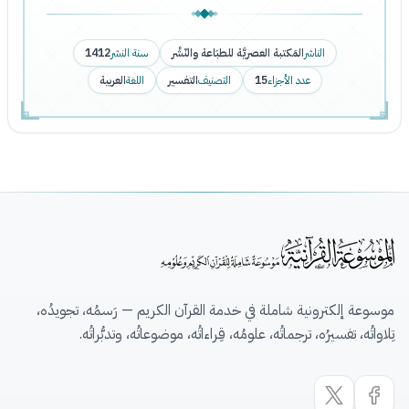
الناشر
المَكتبة العصريَّة للطبَاعة والنّشْر
سنة النشر
1412
عدد الأجزاء
15
التصنيف
التفسير
اللغة
العربية
موسوعة إلكترونية شاملة في خدمة القرآن الكريم — رَسمُه، تجويدُه،
تِلاواتُه، تفسيرُه، ترجماتُه، علومُه، قِراءاتُه، موضوعاتُه، وتدبُّراتُه.