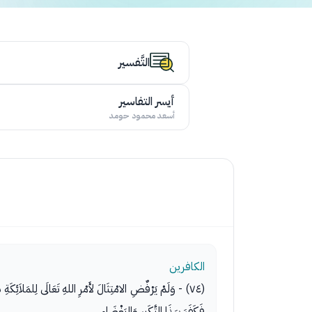
التَّفسير
أيسر التفاسير
أسعد محمود حومد
الكافرين
(٧٤) - وَلَمْ يَرْفٌضِ الامْتِثَالَ لأَمْرِ اللهِ تَعَالَى لِلمَلاَئِك
فَكَفَرَ بِهَذَا التَّكَبرِ وَالبَغْضَاءِ.