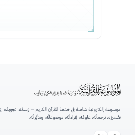
موسوعة إلكترونية شاملة في خدمة القرآن الكريم — رَسمُه، تجويدُه، تِلاو
تفسيرُه، ترجماتُه، علومُه، قِراءاتُه، موضوعاتُه، وتدبُّراتُه.