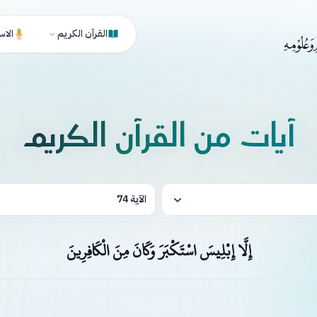
القرآن الكريم
الاس
آيات من القرآن الكريم
الآية 74
إِلَّا إِبْلِيسَ اسْتَكْبَرَ وَكَانَ مِنَ الْكَافِرِينَ