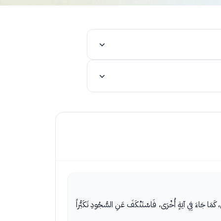
ِ، كَمَا جَاءَ فِي آيَةٍ أُخْرَى، فَاسْتَنْكَفَ عَنِ السُّجُودِ تَكَبُّراً