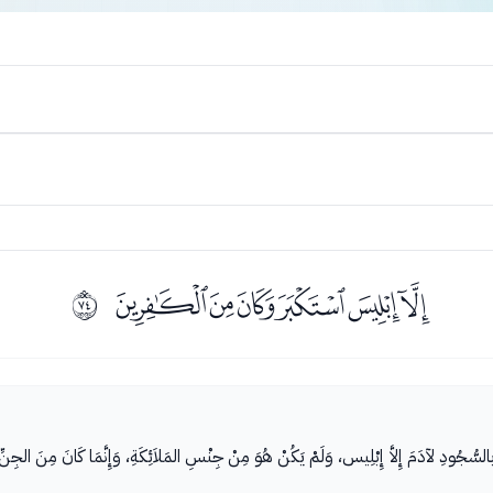
ﯕﯖﯗﯘﯙﯚ
ﱉ
َةِ بالسُّجُودِ لآدَمَ إِلاَّ إِبْلِيس، وَلَمْ يَكُنْ هُوَ مِنْ جِنْسِ المَلاَئِكَةِ، وَإِنَّمَا كَانَ مِنَ الجِنّ