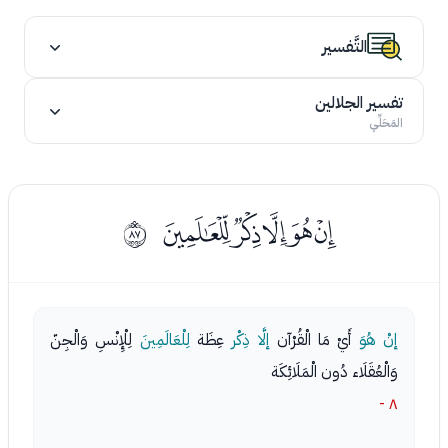
التَّفسير
تفسير الجلالين
المَحَلِّي
ﭩﭪﭫﭬﭭ
ﱖ
إنْ هُوَ
أَيْ مَا الْقُرْآن
إلَّا ذِكْر
عِظَة
لِلْعَالَمِينَ
لِلْإِنْسِ وَالْجِنّ
وَالْعُقَلَاء دُون الْمَلَائِكَة
٨ -