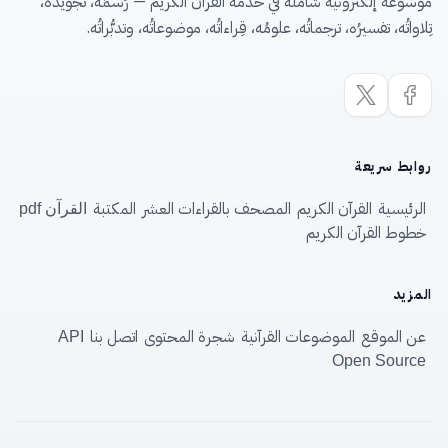
موسوعة إلكترونية شاملة في خدمة القرآن الكريم — رَسمُه، تجويدُه،
تِلاواتُه، تفسيرُه، ترجماتُه، علومُه، قِراءاتُه، موضوعاتُه، وتدبُّراتُه.
روابط سريعة
الرئيسية
القرآن الكريم
المصحف بالقراءات العشر
المكتبة
القرآن pdf
خطوط القرآن الكريم
المزيد
عن الموقع
الموضوعات القرآنية
شجرة المحتوى
اتصل بنا
API
Open Source