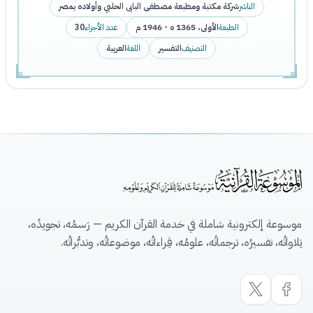
الناشر
شركة مكتبة ومطبعة مصطفى البابى الحلبي وأولاده بمصر
الطبعة
الأولى، 1365 ه - 1946 م
عدد الأجزاء
30
التصنيف
التفسير
اللغة
العربية
موسوعة إلكترونية شاملة في خدمة القرآن الكريم — رَسمُه، تجويدُه،
تِلاواتُه، تفسيرُه، ترجماتُه، علومُه، قِراءاتُه، موضوعاتُه، وتدبُّراتُه.