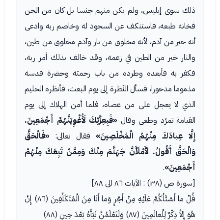
ذلك سوى إبليس، ولم يكن منهم جنسا بل كان من الجن
فخانه طبعه، فاستنكف عن السجود له وخاصم ربه وادعى
أنه خير من آدم، لأنه مخلوق من نار وآدم مخلوق من طين،
والنار خير من الطين في زعمه، وقد خالف بذلك أمر ربه،
فكفر به فأبعده وطرده من باب رحمته وحضرة فدسه
مذموما مدحورا، فسأل النّظرة إلى يوم البعث، فأنظره الحليم
الذي لا يعجل على من عصاه، فلما أمن الهلاك إلى يوم
القيامة تمرّد وطغى وقال
«فَبِعِزَّتِكَ لَأُغْوِيَنَّهُمْ أَجْمَعِينَ.
إِلَّا عِبادَكَ مِنْهُمُ الْمُخْلَصِينَ»
فقال تعالى:
«فَالْحَقُّ
وَالْحَقَّ أَقُولُ. لَأَمْلَأَنَّ جَهَنَّمَ مِنْكَ وَمِمَّنْ تَبِعَكَ مِنْهُمْ
أَجْمَعِينَ»
.
[سورة ص (٣٨) : الآيات ٨٦ الى ٨٨]
قُلْ ما أَسْئَلُكُمْ عَلَيْهِ مِنْ أَجْرٍ وَما أَنَا مِنَ الْمُتَكَلِّفِينَ (٨٦) إِنْ
هُوَ إِلاَّ ذِكْرٌ لِلْعالَمِينَ (٨٧) وَلَتَعْلَمُنَّ نَبَأَهُ بَعْدَ حِينٍ (٨٨)