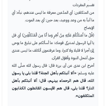
تفسير المفردات
من المتكلفين: أي المدّعين معرفة ما ليس عندهم، نبأه: أي
ما أنبأ به من وعد ووعيد، بعد حين: أي بعد الموت.
الإيضاح
(قُلْ ما أَسْئَلُكُمْ عَلَيْهِ مِنْ أَجْرٍ وَما أَنَا مِنَ الْمُتَكَلِّفِينَ) أي قل
يا أيها الرسول لمشركى قومك: ما أسألكم على تبليغ ما يوحى
إلىّ أجرا لا قليلا ولا كثيرا، وما عرفتمونى أتكلف ما ليس عندى
حتى أنتحل النبوة وأتقوّل القرآن.
أخرج ابن عدى عن أبى برزة قال: قال رسول الله صلّى الله
عليه وسلم:
«ألا أنبئكم بأهل الجنة؟ قلنا بلى يا رسول
الله، قال هم الرحماء بينهم، قال: ألا أنبئكم بأهل
النار؟ قلنا بلى، قال هم الآيسون القانطون الكذابون
المتكلفون»
.