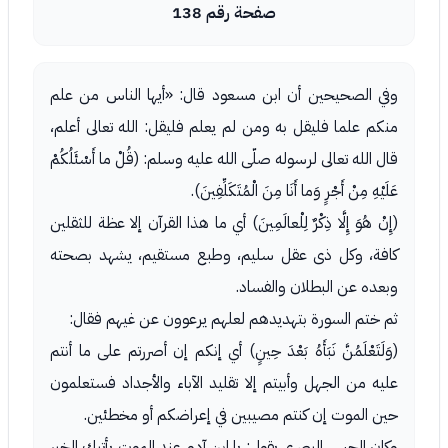
صفحة رقم 138
وفي الصحيحين أن ابن مسعود قال: «أيها الناس من علم
منكم علما فليقل به ومن لم يعلم فليقل: الله تعالى أعلم،
قال الله تعالى لرسوله صلّى الله عليه وسلم: (قُلْ ما أَسْئَلُكُمْ
عَلَيْهِ مِنْ أَجْرٍ وَما أَنَا مِنَ الْمُتَكَلِّفِينَ).
(إِنْ هُوَ إِلَّا ذِكْرٌ لِلْعالَمِينَ) أي ما هذا القرآن إلا عظة للثقلين
كافة، وكل ذى عقل سليم، وطبع مستقيم، يشهد بصحته
وبعده عن البطلان والفساد.
ثم ختم السورة بتهديدهم لعلهم يرعوون عن غيهم فقال:
(وَلَتَعْلَمُنَّ نَبَأَهُ بَعْدَ حِينٍ) أي إنكم إن أصررتم على ما أنتم
عليه من الجهل وأبيتم إلا تقليد الآباء والأجداد فستعلمون
حين الموت إن كنتم مصيبين في إعراضكم أو مخطئين.
وكان الحس البصري يقول: يا ابن آدم عند الموت يأتيك الخبر