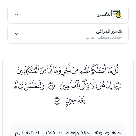
التَّفسير
تفسير المراغي
أحمد بن مصطفى المراغي
ﭞﭟﭠﭡﭢﭣﭤﭥﭦﭧ
ﭩﭪﭫﭬﭭ
ﭯﭰ
ﱕ
ﱖ
ﭱﭲ
ﱗ
خلقه وتسويته، إجلالا وإعظاما له، فامتثل الملائكة كلهم