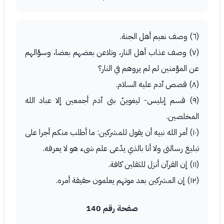
(٦) وصف نعيم أهل الجنة.
(٧) وصف عذاب أهل النار، وتلاعن بعضهم بعضا، وسؤالهم
عن المؤمنين لم لم يروهم في النار؟
(٨) قصص آدم عليه السلام.
(٩) قسم إبليس- ليغوينّ بنى آدم أجمعين إلا عباد الله
المخلصين.
(١٠) أمر الله نبيه أن يقول للمشركين: ما أطلب منكم أجرا على
تبليغ رسالتى ولا أنا بالذي يدّعى علم شىء هو لا يعرفه.
(١١) إن القرآن أنزل للثقلين كافة.
(١٢) إن المشركين بعد موتهم يعلمون حقيقة أمره.
صفحة رقم 140