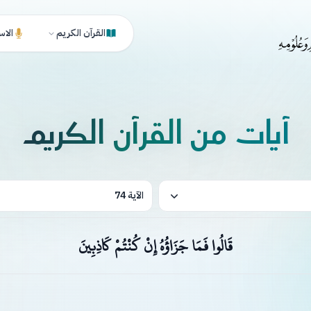
القرآن الكريم
الاس
آيات من القرآن الكريم
الآية 74
قَالُوا فَمَا جَزَاؤُهُ إِنْ كُنْتُمْ كَاذِبِينَ