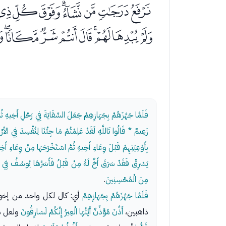
ﮰﮱﯓﯔﯕﯖﯗﯘ
ﯫﯬﯭﯮﯯﯰﯱﯲ
فَلَمَّا جَهَّزَهُمْ بِجَهَازِهِمْ جَعَلَ السِّقَايَةَ فِي رَحْلِ أَخِيهِ ثُمَّ
زَعِيمٌ * قَالُوا تَاللَّهِ لَقَدْ عَلِمْتُمْ مَا جِئْنَا لِنُفْسِدَ فِي ا
بِأَوْعِيَتِهِمْ قَبْلَ وِعَاءِ أَخِيهِ ثُمَّ اسْتَخْرَجَهَا مِنْ وِعَاءِ أ
يَسْرِقْ فَقَدْ سَرَقَ أَخٌ لَهُ مِنْ قَبْلُ فَأَسَرَّهَا يُوسُفُ فِي نَفْسِهِ 
مِنَ الْمُحْسِنِينَ
.
فَلَمَّا جَهَّزَهُمْ بِجَهَازِهِمْ
أي: كال لكل واحد من إخو
ذاهبين،
أَذَّنَ مُؤَذِّنٌ أَيَّتُهَا الْعِيرُ إِنَّكُمْ لَسَارِقُونَ
ولعل هذ