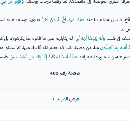
ومعرفة الطرق الموصلة إلى مقصدها، كما رفعنا درجات يوسف،
وَفَوْقَ كُلِّ ذِي ع
أخ، فليس هذا غريبا منه.
فَقَدْ سَرَقَ أَخٌ لَهُ مِنْ قَبْلُ
يعنون: يوسف عليه السل
 لنا.
يوسف في نفسه
وَلَمْ يُبْدِهَا لَهُمْ
أي: لم يقابلهم على ما قالوه بما يكرهون، بل كظم
َهُ أَعْلَمُ بِمَا تَصِفُونَ
منا، من وصفنا بالسرقة، يعلم الله أنا براء منها، ثم سلكوا
 يصبر عنه، وسيشق عليه فراقه،
فَخُذْ أَحَدَنَا مَكَانَهُ إِنَّا نَرَاكَ مِنَ الْمُحْسِنِينَ
فأحسن 
صفحة رقم 402
عرض المزيد