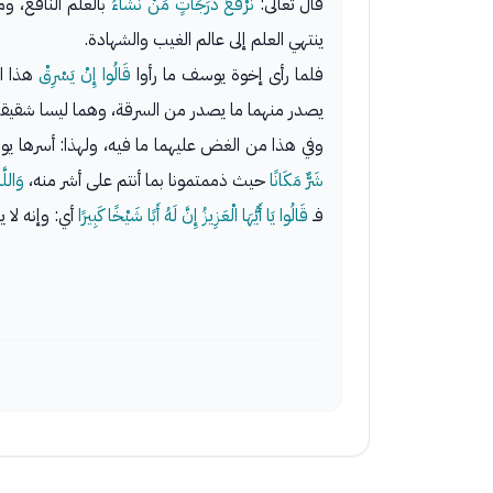
قال تعالى:
نَرْفَعُ دَرَجَاتٍ مَنْ نَشَاءُ
بالعلم النافع، 
ينتهي العلم إلى عالم الغيب والشهادة.
فلما رأى إخوة يوسف ما رأوا
قَالُوا إِنْ يَسْرِقْ
هذا ال
يصدر منهما ما يصدر من السرقة، وهما ليسا شقيقين
وفي هذا من الغض عليهما ما فيه، ولهذا: أسرها 
شَرٌّ مَكَانًا
حيث ذممتمونا بما أنتم على أشر منه،
وَاللّ
فـ
قَالُوا يَا أَيُّهَا الْعَزِيزُ إِنَّ لَهُ أَبًا شَيْخًا كَبِيرًا
أي: وإنه لا