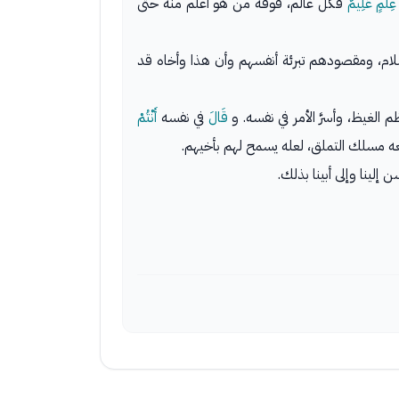
ِلْمٍ عَلِيمٌ
فكل عالم، فوقه من هو أعلم منه حتى
ام، ومقصودهم تبرئة أنفسهم وأن هذا وأخاه قد
 الغيظ، وأسرَّ الأمر في نفسه. و
قَالَ
في نفسه
أَنْتُمْ
 معه مسلك التملق، لعله يسمح لهم بأخيهم.
إلينا وإلى أبينا بذلك.