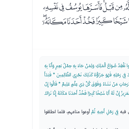
ﯤﯥﯦﯧﯨﯩﯪ
ﯾﯿﰀﰁﰂﰃﰄ
ُوا نَفْقِدُ صُوَاعَ الْمَلِكِ وَلِمَنْ جَاءَ بِهِ حِمْلُ بَعِيرٍ وَأَنَا بِهِ
َ فِي رَحْلِهِ فَهُوَ جَزَاؤُهُ كَذَلِكَ نَجْزِي الظَّالِمِينَ * فَبَدَأَ
عُ دَرَجَاتٍ مَنْ نَشَاءُ وَفَوْقَ كُلِّ ذِي عِلْمٍ عَلِيمٌ * قَالُوا إِنْ
زُ إِنَّ لَهُ أَبًا شَيْخًا كَبِيرًا فَخُذْ أَحَدَنَا مَكَانَهُ إِنَّا نَرَاكَ
ل فيه
فِي رَحْلِ أَخِيهِ ثُمَّ
أوعوا متاعهم، فلما انطلقوا