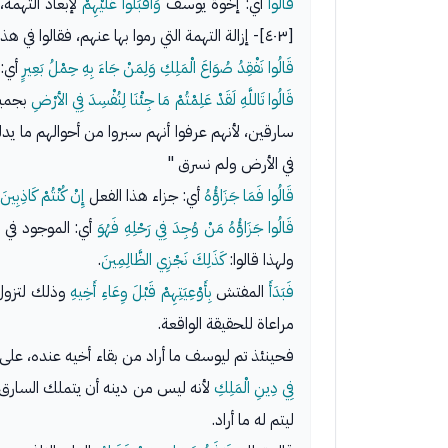
قَالُوا
أي: إخوة يوسف
وَأَقْبَلُوا عَلَيْهِمْ
لإبعاد التهمة،
[٤٠٣]- إزالة التهمة التي رموا بها عنهم، فقالوا في هذه الحال:
قَالُوا نَفْقِدُ صُوَاعَ الْمَلِكِ وَلِمَنْ جَاءَ بِهِ حِمْلُ بَعِيرٍ
أي: 
قَالُوا تَاللَّهِ لَقَدْ عَلِمْتُمْ مَا جِئْنَا لِنُفْسِدَ فِي الأرْضِ
بجميع
سارقين، لأنهم عرفوا أنهم سبروا من أحوالهم ما يدل
في الأرض ولم نسرق "
قَالُوا فَمَا جَزَاؤُهُ
أي: جزاء هذا الفعل
إِنْ كُنْتُمْ كَاذِبِينَ
قَالُوا جَزَاؤُهُ مَنْ وُجِدَ فِي رَحْلِهِ فَهُوَ
أي: الموجود في 
ولهذا قالوا:
كَذَلِكَ نَجْزِي الظَّالِمِينَ
.
فَبَدَأَ
المفتش
بِأَوْعِيَتِهِمْ قَبْلَ وِعَاءِ أَخِيهِ
وذلك لتزول 
مراعاة للحقيقة الواقعة.
فحينئذ تم ليوسف ما أراد من بقاء أخيه عنده، على و
فِي دِينِ الْمَلِكِ
لأنه ليس من دينه أن يتملك السارق،
ليتم له ما أراد.