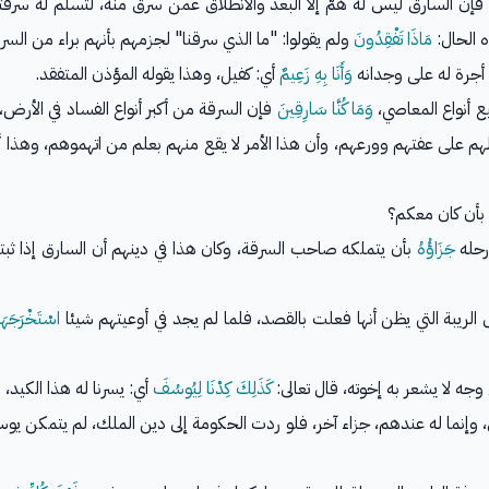
 فإن السارق ليس له همٌّ إلا البعد والانطلاق عمن سرق منه، لتسلم له سرقته
مَاذَا تَفْقِدُونَ
ولم يقولوا: "ما الذي سرقنا" لجزمهم بأنهم براء من السرق
أجرة له على وجدانه
وَأَنَا بِهِ زَعِيمٌ
أي: كفيل، وهذا يقوله المؤذن المتفقد.
 أنواع المعاصي،
وَمَا كُنَّا سَارِقِينَ
فإن السرقة من أكبر أنواع الفساد في الأرض
هم على عفتهم وورعهم، وأن هذا الأمر لا يقع منهم بعلم من اتهموهم، وهذا أبلغ
بأن كان معكم؟
رحله
جَزَاؤُهُ
بأن يتملكه صاحب السرقة، وكان هذا في دينهم أن السارق إذا ثب
الريبة التي يظن أنها فعلت بالقصد، فلما لم يجد في أوعيتهم شيئا
اسْتَخْرَجَهَا
جه لا يشعر به إخوته، قال تعالى:
كَذَلِكَ كِدْنَا لِيُوسُفَ
أي: يسرنا له هذا الكيد،
 وإنما له عندهم، جزاء آخر، فلو ردت الحكومة إلى دين الملك، لم يتمكن يو