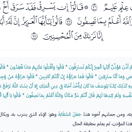
ﯙﯚ
ﯜﯝﯞﯟﯠﯡﯢﯣ
ﱋ
ﯳﯴﯵﯶﯷ
ﯹﯺﯻﯼﯽ
ﱌ
ﰅﰆﰇﰈ
ﱍ
 أَذَّنَ مُؤَذِّنٌ أَيَّتُهَا الْعِيرُ إِنَّكُمْ لَسَارِقُونَ * قَالُوا وَأَقْبَلُوا عَلَيْهِمْ مَاذَا تَفْقِدُونَ * قَال
لأرْضِ وَمَا كُنَّا سَارِقِينَ * قَالُوا فَمَا جَزَاؤُهُ إِنْ كُنْتُمْ كَاذِبِينَ * قَالُوا جَزَاؤُهُ مَنْ وُجِد
َخِيهِ كَذَلِكَ كِدْنَا لِيُوسُفَ مَا كَانَ لِيَأْخُذَ أَخَاهُ فِي دِينِ الْمَلِكِ إِلا أَنْ يَشَاءَ اللَّهُ نَرْفَ
وَلَمْ يُبْدِهَا لَهُمْ قَالَ أَنْتُمْ شَرٌّ مَكَانًا وَاللَّهُ أَعْلَمُ بِمَا تَصِفُونَ * قَالُوا يَا أَيُّهَا الْعَزِي
ته، ومن جملتهم أخوه هذا.
جَعَلَ السِّقَايَةَ
وهو: الإناء الذي يشرب به، ويكا
ا المؤذن، لم يعلم بحقيقة الحال.