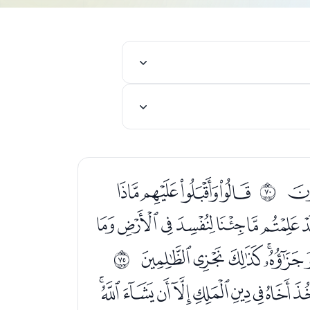
ﭡﭢﭣﭤ
ﱅ
ﭷﭸﭹﭺﭻﭼﭽ
ﮏﮐﮑﮒﮓ
ﱊ
ﮩﮪﮫﮬﮭﮮﮯ