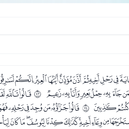
ﭗﭘﭙﭚﭛﭜﭝﭞﭟ
ﭬﭭﭮﭯﭰﭱﭲ
ﭴﭵﭶ
ﱇ
ﮅﮆ
ﮈﮉﮊﮋﮌﮍﮎ
ﱉ
ﮝﮞﮟﮠﮡﮢﮣﮤﮥﮦﮧﮨ