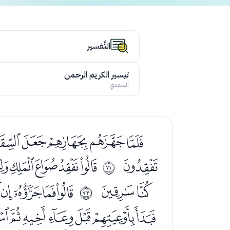
التَّفسير
تيسير الكريم الرحمن
السعدي
ﭑﭒﭓﭔﭕﭖ
ﭥ
ﭧﭨﭩﭪﭫ
ﱆ
ﭾﭿ
ﮁﮂﮃﮄ
ﱈ
ﮕﮖﮗﮘﮙﮚﮛﮜ