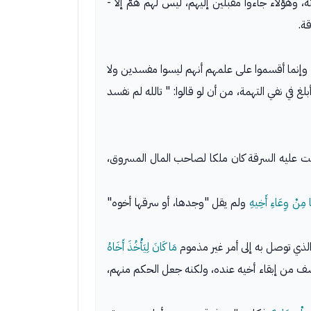
، وهؤلاء جاءوا مقبلين إليهم، ليس لهم همٌّ إلا -
ة.
، وإنما أقسموا على علمهم أنهم ليسوا مفسدين ولا
 في نفي التهمة، من أن لو قالوا: " تالله لم نفسد
تت عليه السرقة كان ملكا لصاحب المال المسروق،
 مِنْ وِعَاءِ أَخِيهِ
ولم يقل "وجدها، أو سرقها أخوه"
 الذي توصل به إلى أمر غير مذموم
مَا كَانَ لِيَأْخُذَ أَخَاهُ
سف من إبقاء أخيه عنده، ولكنه جعل الحكم منهم،