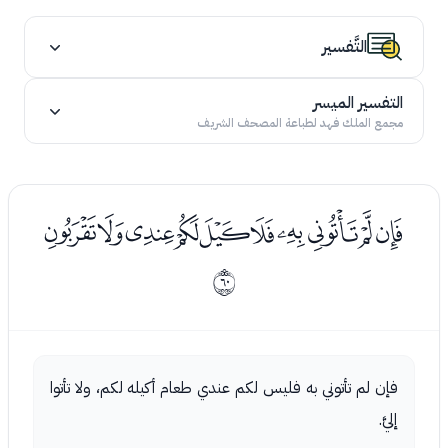
التَّفسير
التفسير الميسر
مجمع الملك فهد لطباعة المصحف الشريف
ﯘﯙﯚﯛﯜﯝﯞﯟﯠﯡ
ﰻ
فإن لم تأتوني به فليس لكم عندي طعام أكيله لكم، ولا تأتوا
إليَّ.