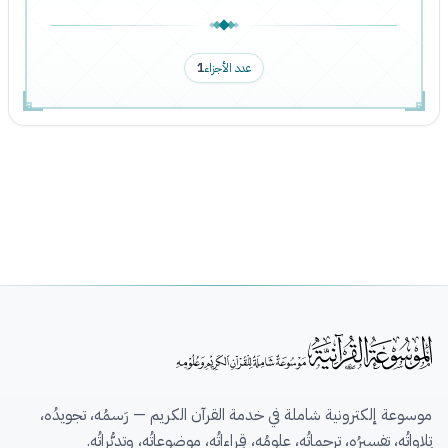
عدد الأجزاء
1
موسوعة إلكترونية شاملة في خدمة القرآن الكريم — رَسمُه، تجويدُه،
تِلاواتُه، تفسيرُه، ترجماتُه، علومُه، قِراءاتُه، موضوعاتُه، وتدبُّراتُه.