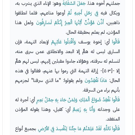
جملتهم أخوه هذا.
جَعَلَ السِّقَايَةَ
وهو: الإناء الذي يشرب به،
ويكال فيه
فِي رَحْلِ أَخِيهِ ثُمَّ
أوعوا متاعهم، فلما انطلقوا
ذاهبين،
أَذَّنَ مُؤَذِّنٌ أَيَّتُهَا الْعِيرُ إِنَّكُمْ لَسَارِقُونَ
ولعل هذا
المؤذن، لم يعلم بحقيقة الحال.
قَالُوا
أي: إخوة يوسف
وَأَقْبَلُوا عَلَيْهِمْ
لإبعاد التهمة، فإن
السارق ليس له همٌّ إلا البعد والانطلاق عمن سرق منه،
لتسلم له سرقته، وهؤلاء جاءوا مقبلين إليهم، ليس لهم همٌّ
إلا -[٤٠٣]- إزالة التهمة التي رموا بها عنهم، فقالوا في هذه
الحال:
مَاذَا تَفْقِدُونَ
ولم يقولوا: "ما الذي سرقنا" لجزمهم
بأنهم براء من السرقة.
قَالُوا نَفْقِدُ صُوَاعَ الْمَلِكِ وَلِمَنْ جَاءَ بِهِ حِمْلُ بَعِيرٍ
أي: أجرة له
على وجدانه
وَأَنَا بِهِ زَعِيمٌ
أي: كفيل، وهذا يقوله المؤذن
المتفقد.
قَالُوا تَاللَّهِ لَقَدْ عَلِمْتُمْ مَا جِئْنَا لِنُفْسِدَ فِي الأرْضِ
بجميع أنواع