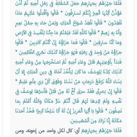
فَلَمَّا جَهَّزَهُمْ بِجَهَازِهِمْ جَعَلَ السِّقَايَةَ فِي رَحْلِ أَخِيهِ ثُمَّ أَذَّنَ
مُؤَذِّنٌ أَيَّتُهَا الْعِيرُ إِنَّكُمْ لَسَارِقُونَ * قَالُوا وَأَقْبَلُوا عَلَيْهِمْ مَاذَا
تَفْقِدُونَ * قَالُوا نَفْقِدُ صُوَاعَ الْمَلِكِ وَلِمَنْ جَاءَ بِهِ حِمْلُ بَعِيرٍ
وَأَنَا بِهِ زَعِيمٌ * قَالُوا تَاللَّهِ لَقَدْ عَلِمْتُمْ مَا جِئْنَا لِنُفْسِدَ فِي الأرْضِ
وَمَا كُنَّا سَارِقِينَ * قَالُوا فَمَا جَزَاؤُهُ إِنْ كُنْتُمْ كَاذِبِينَ * قَالُوا
جَزَاؤُهُ مَنْ وُجِدَ فِي رَحْلِهِ فَهُوَ جَزَاؤُهُ كَذَلِكَ نَجْزِي الظَّالِمِينَ *
فَبَدَأَ بِأَوْعِيَتِهِمْ قَبْلَ وِعَاءِ أَخِيهِ ثُمَّ اسْتَخْرَجَهَا مِنْ وِعَاءِ أَخِيهِ
كَذَلِكَ كِدْنَا لِيُوسُفَ مَا كَانَ لِيَأْخُذَ أَخَاهُ فِي دِينِ الْمَلِكِ إِلا أَنْ
يَشَاءَ اللَّهُ نَرْفَعُ دَرَجَاتٍ مَنْ نَشَاءُ وَفَوْقَ كُلِّ ذِي عِلْمٍ عَلِيمٌ *
قَالُوا إِنْ يَسْرِقْ فَقَدْ سَرَقَ أَخٌ لَهُ مِنْ قَبْلُ فَأَسَرَّهَا يُوسُفُ فِي
نَفْسِهِ وَلَمْ يُبْدِهَا لَهُمْ قَالَ أَنْتُمْ شَرٌّ مَكَانًا وَاللَّهُ أَعْلَمُ بِمَا
تَصِفُونَ * قَالُوا يَا أَيُّهَا الْعَزِيزُ إِنَّ لَهُ أَبًا شَيْخًا كَبِيرًا فَخُذْ أَحَدَنَا
مَكَانَهُ إِنَّا نَرَاكَ مِنَ الْمُحْسِنِينَ
.
فَلَمَّا جَهَّزَهُمْ بِجَهَازِهِمْ
أي: كال لكل واحد من إخوته، ومن