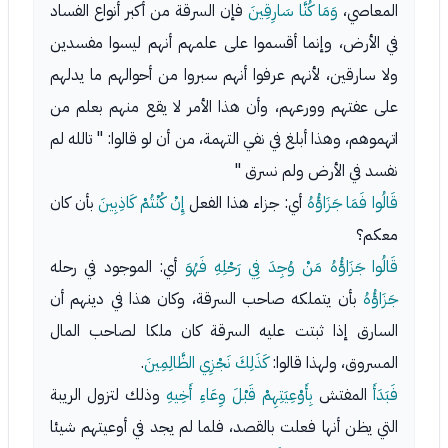
المعاصي،
وَمَا كُنَّا سَارِقِينَ
فإن السرقة من أكبر أنواع الفساد
في الأرض، وإنما أقسموا على علمهم أنهم ليسوا مفسدين
ولا سارقين، لأنهم عرفوا أنهم سبروا من أحوالهم ما يدلهم
على عفتهم وورعهم، وأن هذا الأمر لا يقع منهم بعلم من
اتهموهم، وهذا أبلغ في نفي التهمة، من أن لو قالوا: " تالله لم
نفسد في الأرض ولم نسرق "
قَالُوا فَمَا جَزَاؤُهُ
أي: جزاء هذا الفعل
إِنْ كُنْتُمْ كَاذِبِينَ
بأن كان
معكم؟
قَالُوا جَزَاؤُهُ مَنْ وُجِدَ فِي رَحْلِهِ فَهُوَ
أي: الموجود في رحله
جَزَاؤُهُ
بأن يتملكه صاحب السرقة، وكان هذا في دينهم أن
السارق إذا ثبتت عليه السرقة كان ملكا لصاحب المال
المسروق، ولهذا قالوا:
كَذَلِكَ نَجْزِي الظَّالِمِينَ
.
فَبَدَأَ
المفتش
بِأَوْعِيَتِهِمْ قَبْلَ وِعَاءِ أَخِيهِ
وذلك لتزول الريبة
التي يظن أنها فعلت بالقصد، فلما لم يجد في أوعيتهم شيئا