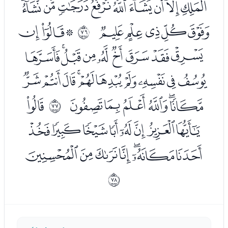
ﮪﮫﮬﮭﮮﮯﮰﮱﯓﯔﯕ
ﯖﯗﯘﯙﯚ
ﯜﯝﯞ
ﱋ
ﯟﯠﯡﯢﯣﯤﯥﯦﯧ
ﯨﯩﯪﯫﯬﯭﯮﯯﯰﯱ
ﯲﯳﯴﯵﯶﯷ
ﯹ
ﱌ
ﯺﯻﯼﯽﯾﯿﰀﰁ
ﰂﰃﰄﰅﰆﰇﰈ
ﱍ