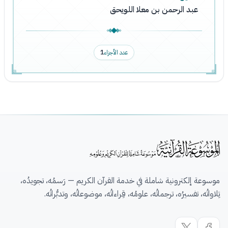
عبد الرحمن بن معلا اللويحق
عدد الأجزاء
1
موسوعة إلكترونية شاملة في خدمة القرآن الكريم — رَسمُه، تجويدُه،
تِلاواتُه، تفسيرُه، ترجماتُه، علومُه، قِراءاتُه، موضوعاتُه، وتدبُّراتُه.