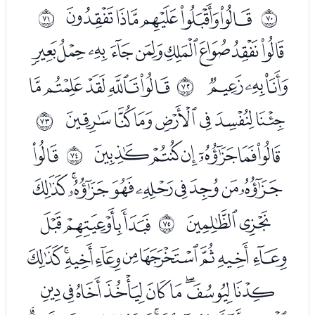
ﭡﭢﭣﭤﭥ
ﱅ
ﱆ
ﭧﭨﭩﭪﭫﭬﭭﭮﭯ
ﭰﭱﭲ
ﭴﭵﭶﭷﭸ
ﱇ
ﭹﭺﭻﭼﭽﭾﭿ
ﱈ
ﮁﮂﮃﮄﮅﮆ
ﮈ
ﱉ
ﮉﮊﮋﮌﮍﮎﮏﮐﮑ
ﮒﮓ
ﮕﮖﮗ
ﱊ
ﮘﮙﮚﮛﮜﮝﮞﮟﮠ
ﮡﮢﮣﮤﮥﮦﮧﮨﮩ