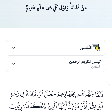
مَنْ نَشَاءُ ۗ وَفَوْقَ كُلِّ ذِي عِلْمٍ عَلِيمٌ
التَّفسير
تيسير الكريم الرحمن
السعدي
ﭑﭒﭓﭔﭕﭖﭗ
ﭘﭙﭚﭛﭜﭝﭞﭟ