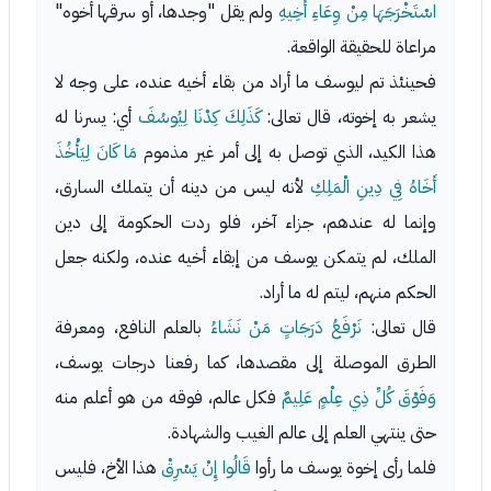
اسْتَخْرَجَهَا مِنْ وِعَاءِ أَخِيهِ
ولم يقل "وجدها، أو سرقها أخوه"
مراعاة للحقيقة الواقعة.
فحينئذ تم ليوسف ما أراد من بقاء أخيه عنده، على وجه لا
يشعر به إخوته، قال تعالى:
كَذَلِكَ كِدْنَا لِيُوسُفَ
أي: يسرنا له
هذا الكيد، الذي توصل به إلى أمر غير مذموم
مَا كَانَ لِيَأْخُذَ
أَخَاهُ فِي دِينِ الْمَلِكِ
لأنه ليس من دينه أن يتملك السارق،
وإنما له عندهم، جزاء آخر، فلو ردت الحكومة إلى دين
الملك، لم يتمكن يوسف من إبقاء أخيه عنده، ولكنه جعل
الحكم منهم، ليتم له ما أراد.
قال تعالى:
نَرْفَعُ دَرَجَاتٍ مَنْ نَشَاءُ
بالعلم النافع، ومعرفة
الطرق الموصلة إلى مقصدها، كما رفعنا درجات يوسف،
وَفَوْقَ كُلِّ ذِي عِلْمٍ عَلِيمٌ
فكل عالم، فوقه من هو أعلم منه
حتى ينتهي العلم إلى عالم الغيب والشهادة.
فلما رأى إخوة يوسف ما رأوا
قَالُوا إِنْ يَسْرِقْ
هذا الأخ، فليس