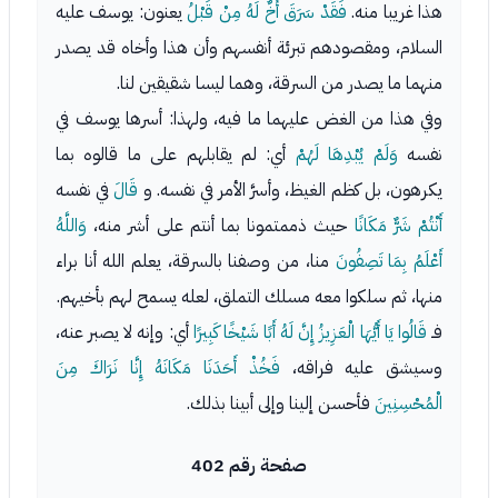
هذا غريبا منه.
فَقَدْ سَرَقَ أَخٌ لَهُ مِنْ قَبْلُ
يعنون: يوسف عليه
السلام، ومقصودهم تبرئة أنفسهم وأن هذا وأخاه قد يصدر
منهما ما يصدر من السرقة، وهما ليسا شقيقين لنا.
وفي هذا من الغض عليهما ما فيه، ولهذا: أسرها يوسف في
نفسه
وَلَمْ يُبْدِهَا لَهُمْ
أي: لم يقابلهم على ما قالوه بما
يكرهون، بل كظم الغيظ، وأسرَّ الأمر في نفسه. و
قَالَ
في نفسه
أَنْتُمْ شَرٌّ مَكَانًا
حيث ذممتمونا بما أنتم على أشر منه،
وَاللَّهُ
أَعْلَمُ بِمَا تَصِفُونَ
منا، من وصفنا بالسرقة، يعلم الله أنا براء
منها، ثم سلكوا معه مسلك التملق، لعله يسمح لهم بأخيهم.
فـ
قَالُوا يَا أَيُّهَا الْعَزِيزُ إِنَّ لَهُ أَبًا شَيْخًا كَبِيرًا
أي: وإنه لا يصبر عنه،
وسيشق عليه فراقه،
فَخُذْ أَحَدَنَا مَكَانَهُ إِنَّا نَرَاكَ مِنَ
الْمُحْسِنِينَ
فأحسن إلينا وإلى أبينا بذلك.
صفحة رقم 402