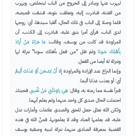
ليهرب عنها ويبادر إلى الخروج من الباب ليتخلص، ويهرب
من الفتنة، فبادرت إليه، وتعلقت بثوبه، فشقت قميصه،
فلما وصلا إلى الباب في تلك الحال، ألفيا سيدها، أي: زوجها
لدى الباب، فرأى أمرا شق عليه، فبادرت إلى الكذب، أن
المراودة قد كانت من يوسف، وقالت:
مَا جَزَاءُ مَنْ أَرَادَ
بِأَهْلِكَ سُوءًا
ولم تقل "من فعل بأهلك سوءا" تبرئة لها
وتبرئة له أيضا من الفعل.
وإنما النزاع عند الإرادة والمراودة
إِلا أَنْ يُسْجَنَ أَوْ عَذَابٌ أَلِيمٌ
أي: أو يعذب عذابا أليما.
فبرأ نفسه مما رمته به، وقال:
هِيَ رَاوَدَتْنِي عَنْ نَفْسِي
فحينئذ
احتملت الحال صدق كل واحد منهما ولم يعلم أيهما.
ولكن الله تعالى جعل للحق والصدق علامات وأمارات تدل
عليه، قد يعلمها العباد وقد لا يعلمونها، فمنَّ الله في هذه
القضية بمعرفة الصادق منهما، تبرئة لنبيه وصفيه يوسف