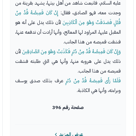
عليه السلام، فانبعث شاهد من أهل بيتها، يشهد بقرينة من
وجدت معه، فهو الصادق، فقال:
إِنْ كَانَ قَمِيصُهُ قُدَّ مِنْ
قُبُلٍ فَصَدَقَتْ وَهُوَ مِنَ الْكَاذِبِينَ
لأن ذلك يدل على أنه هو
المقبل عليها، المراود لها المعالج، وأنها أرادت أن تدفعه عنها،
فشقت قميصه من هذا الجانب.
وَإِنْ كَانَ قَمِيصُهُ قُدَّ مِنْ دُبُرٍ فَكَذَبَتْ وَهُوَ مِنَ الصَّادِقِينَ
لأن
ذلك يدل على هروبه منها، وأنها هي التي طلبته فشقت
قميصه من هذا الجانب.
فَلَمَّا رَأَى قَمِيصَهُ قُدَّ مِنْ دُبُرٍ
عرف بذلك صدق يوسف
وبراءته، وأنها هي الكاذبة.
صفحة رقم 396
عرض المزيد