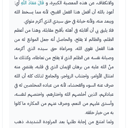
والانكفاف، عن هذه المعصية الكبيرة، و
قَالَ مَعَاذَ اللَّهِ
أي:
أعوذ بالله أن أفعل هذا الفعل القبيح، لأنه مما يسخط الله
ويبعد منه، ولأنه خيانة في حق سيدي الذي أكرم مثواي.
فلا يليق بي أن أقابله في أهله بأقبح مقابلة، وهذا من أعظم
الظلم، والظالم لا يفلح، والحاصل أنه جعل الموانع له من
هذا الفعل تقوى الله، ومراعاة حق سيده الذي أكرمه،
وصيانة نفسه عن الظلم الذي لا يفلح من تعاطاه، وكذلك ما
منَّ الله عليه من برهان الإيمان الذي في قلبه، يقتضي منه
امتثال الأوامر، واجتناب الزواجر، والجامع لذلك كله أن الله
صرف عنه السوء والفحشاء، لأنه من عباده المخلصين له في
عباداتهم، الذين أخلصهم الله واختارهم، واختصهم لنفسه،
وأسدى عليهم من النعم، وصرف عنهم من المكاره ما كانوا
به من خيار خلقه.
ولما امتنع من إجابة طلبها بعد المراودة الشديدة، ذهب