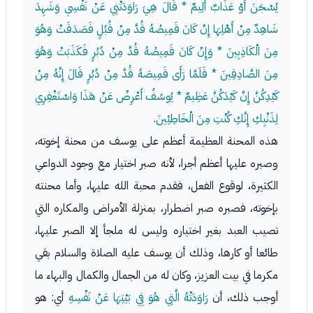
يُسْجَنَ أَوْ عَذَابٌ أَلِيمٌ * قَالَ هِيَ رَاوَدَتْنِي عَنْ نَفْسِي وَشَهِدَ
شَاهِدٌ مِنْ أَهْلِهَا إِنْ كَانَ قَمِيصُهُ قُدَّ مِنْ قُبُلٍ فَصَدَقَتْ وَهُوَ
مِنَ الْكَاذِبِينَ * وَإِنْ كَانَ قَمِيصُهُ قُدَّ مِنْ دُبُرٍ فَكَذَبَتْ وَهُوَ
مِنَ الصَّادِقِينَ * فَلَمَّا رَأَى قَمِيصَهُ قُدَّ مِنْ دُبُرٍ قَالَ إِنَّهُ مِنْ
كَيْدِكُنَّ إِنَّ كَيْدَكُنَّ عَظِيمٌ * يُوسُفُ أَعْرِضْ عَنْ هَذَا وَاسْتَغْفِرِي
لِذَنْبِكِ إِنَّكِ كُنْتِ مِنَ الْخَاطِئِينَ
.
هذه المحنة العظيمة أعظم على يوسف من محنة إخوته،
وصبره عليها أعظم أجرا، لأنه صبر اختيار مع وجود الدواعي
الكثيرة، لوقوع الفعل، فقدم محبة الله عليها، وأما محنته
بإخوته، فصبره صبر اضطرار، بمنزلة الأمراض والمكاره التي
تصيب العبد بغير اختياره وليس له ملجأ إلا الصبر عليها،
طائعا أو كارها، وذلك أن يوسف عليه الصلاة والسلام بقي
مكرما في بيت العزيز، وكان له من الجمال والكمال والبهاء ما
أوجب ذلك، أن
رَاوَدَتْهُ الَّتِي هُوَ فِي بَيْتِهَا عَنْ نَفْسِهِ
أي: هو