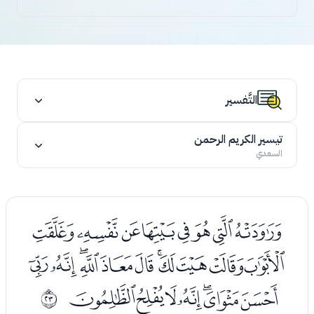
التَّفسير
تيسير الكريم الرحمن
السعدي
ﭑﭒﭓﭔﭕﭖﭗﭘ
ﭙﭚﭛﭜﭝﭞﭟﭠﭡﭢﭣ
ﭤﭥﭦﭧﭨﭩﭪ
ﰖ