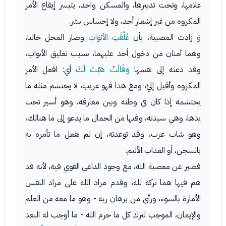
غلامها، وتحت تدبيرها، والمسكن واحد، يتيسر إيقاع الأمر
المكروه من غير إشعار أحد، ولا إحساس بشر.
وَ
زادت المصيبة، بأن
غَلَّقَتِ الأبْوَابَ
وصار المحل خاليا،
وهما آمنان من دخول أحد عليهما، بسبب تغليق الأبواب،
وقد دعته إلى نفسها
وَقَالَتْ هَيْتَ لَكَ
أي: افعل الأمر
المكروه وأقبل إليَّ، ومع هذا فهو غريب، لا يحتشم مثله ما
يحتشمه إذا كان في وطنه وبين معارفه، وهو أسير تحت
يدها، وهي سيدته، وفيها من الجمال ما يدعو إلى ما هنالك،
وهو شاب عزب، وقد توعدته، إن لم يفعل ما تأمره به
بالسجن، أو العذاب الأليم.
فصبر عن معصية الله، مع وجود الداعي القوي فيه، لأنه قد
هم فيها هما تركه لله، وقدم مراد الله على مراد النفس
الأمارة بالسوء، ورأى من برهان ربه - وهو ما معه من العلم
والإيمان، الموجب لترك كل ما حرم الله - ما أوجب له البعد