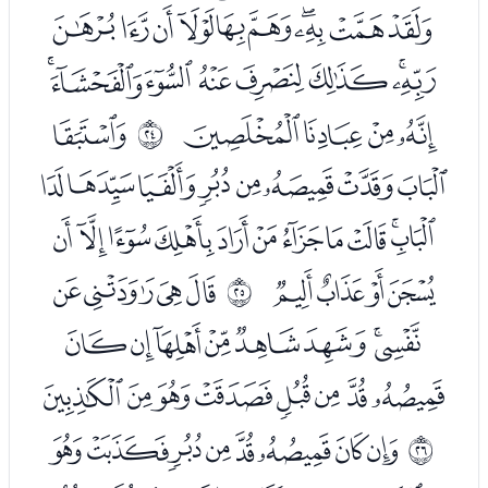
ﭬﭭﭮﭯﭰﭱﭲﭳﭴﭵ
ﭶﭷﭸﭹﭺﭻﭼﭽ
ﭾﭿﮀﮁ
ﮃ
ﰗ
ﮄﮅﮆﮇﮈﮉﮊﮋ
ﮌﮍﮎﮏﮐﮑﮒﮓﮔﮕﮖ
ﮗﮘﮙﮚ
ﮜﮝﮞﮟ
ﰘ
ﮠﮡﮢﮣﮤﮥﮦﮧ
ﮨﮩﮪﮫﮬﮭﮮﮯ
ﮱﯓﯔﯕﯖﯗﯘﯙ
ﰙ