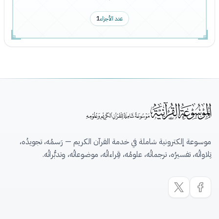
عدد الأجزاء
1
موسوعة إلكترونية شاملة في خدمة القرآن الكريم — رَسمُه، تجويدُه،
تِلاواتُه، تفسيرُه، ترجماتُه، علومُه، قِراءاتُه، موضوعاتُه، وتدبُّراتُه.