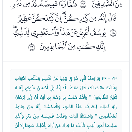
ﯚﯛ
ﯝﯞﯟﯠﯡﯢ
ﰚ
ﯣﯤﯥﯦﯧﯨﯩﯪ
ﯬﯭﯮﯯﯰﯱﯲﯳ
ﰛ
ﯴﯵﯶﯷ
ﰜ
٢٣ - ٢٩
وَرَاوَدَتْهُ الَّتِي هُوَ فِي بَيْتِهَا عَنْ نَفْسِهِ وَغَلَّقَتِ الأبْوَابَ
وَقَالَتْ هَيْتَ لَكَ قَالَ مَعَاذَ اللَّهِ إِنَّهُ رَبِّي أَحْسَنَ مَثْوَايَ إِنَّهُ لا
يُفْلِحُ الظَّالِمُونَ * وَلَقَدْ هَمَّتْ بِهِ وَهَمَّ بِهَا لَوْلا أَنْ رَأَى بُرْهَانَ
رَبِّهِ كَذَلِكَ لِنَصْرِفَ عَنْهُ السُّوءَ وَالْفَحْشَاءَ إِنَّهُ مِنْ عِبَادِنَا
الْمُخْلَصِينَ * وَاسْتَبَقَا الْبَابَ وَقَدَّتْ قَمِيصَهُ مِنْ دُبُرٍ وَأَلْفَيَا
سَيِّدَهَا لَدَى الْبَابِ قَالَتْ مَا جَزَاءُ مَنْ أَرَادَ بِأَهْلِكَ سُوءًا إِلا أَنْ