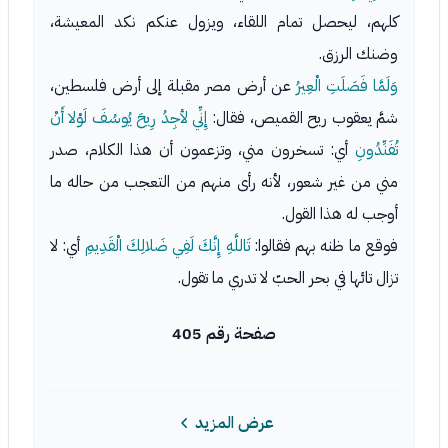
كلهم، ليحصل تمام اللقاء، ويزول عنكم نكد المعيشة،
وضنك الرزق.
وَلَمَّا فَصَلَتِ الْعِيرُ
عن أرض مصر مقبلة إلى أرض فلسطين،
شمَّ يعقوب ريح القميص، فقال:
إِنِّي لأجِدُ رِيحَ يُوسُفَ لَوْلا أَنْ
تُفَنِّدُونِ
أي: تسخرون مني، وتزعمون أن هذا الكلام، صدر
مني من غير شعور، لأنه رأى منهم من التعجب من حاله ما
أوجب له هذا القول.
فوقع ما ظنه بهم فقالوا:
تَاللَّهِ إِنَّكَ لَفِي ضَلالِكَ الْقَدِيمِ
أي: لا
تزال تائها في بحر الحبّ لا تدري ما تقول.
صفحة رقم 405
عرض المزيد