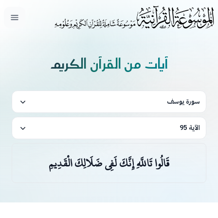
فتح ال
آيات من القرآن الكريم
سورة يوسف
الآية 95
قَالُوا تَاللَّهِ إِنَّكَ لَفِي ضَلَالِكَ الْقَدِيمِ