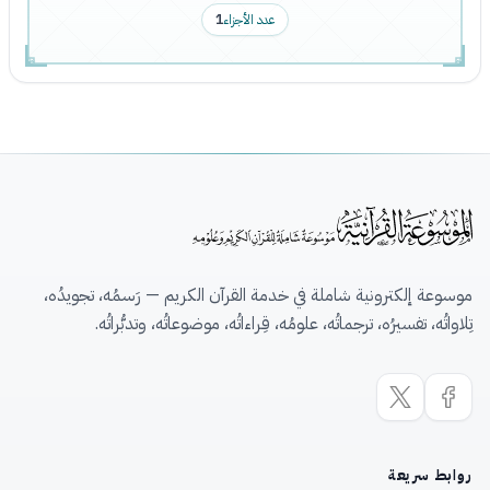
عدد الأجزاء
1
موسوعة إلكترونية شاملة في خدمة القرآن الكريم — رَسمُه، تجويدُه،
تِلاواتُه، تفسيرُه، ترجماتُه، علومُه، قِراءاتُه، موضوعاتُه، وتدبُّراتُه.
روابط سريعة