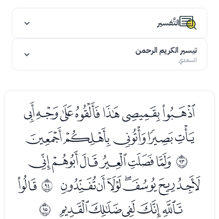
التَّفسير
تيسير الكريم الرحمن
السعدي
ﯝﯞﯟﯠﯡﯢﯣ
ﯤﯥﯦﯧﯨ
ﯪﯫﯬﯭﯮﯯ
ﱜ
ﯰﯱﯲﯳﯴﯵﯶ
ﯸ
ﱝ
ﯹﯺﯻﯼﯽ
ﱞ