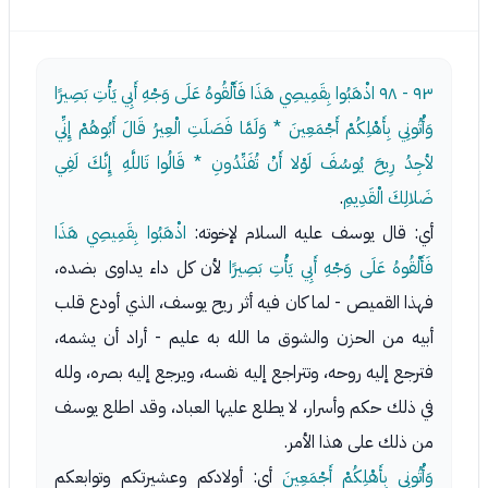
٩٣ - ٩٨
اذْهَبُوا بِقَمِيصِي هَذَا فَأَلْقُوهُ عَلَى وَجْهِ أَبِي يَأْتِ بَصِيرًا
وَأْتُونِي بِأَهْلِكُمْ أَجْمَعِينَ * وَلَمَّا فَصَلَتِ الْعِيرُ قَالَ أَبُوهُمْ إِنِّي
لأجِدُ رِيحَ يُوسُفَ لَوْلا أَنْ تُفَنِّدُونِ * قَالُوا تَاللَّهِ إِنَّكَ لَفِي
ضَلالِكَ الْقَدِيمِ
.
أي: قال يوسف عليه السلام لإخوته:
اذْهَبُوا بِقَمِيصِي هَذَا
فَأَلْقُوهُ عَلَى وَجْهِ أَبِي يَأْتِ بَصِيرًا
لأن كل داء يداوى بضده،
فهذا القميص - لما كان فيه أثر ريح يوسف، الذي أودع قلب
أبيه من الحزن والشوق ما الله به عليم - أراد أن يشمه،
فترجع إليه روحه، وتتراجع إليه نفسه، ويرجع إليه بصره، ولله
في ذلك حكم وأسرار، لا يطلع عليها العباد، وقد اطلع يوسف
من ذلك على هذا الأمر.
وَأْتُونِي بِأَهْلِكُمْ أَجْمَعِينَ
أي: أولادكم وعشيرتكم وتوابعكم