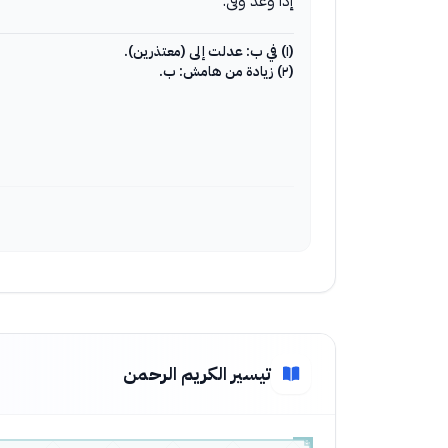
إذا وعد وفى.
(١) في ب: عدلت إلى (معتذرين).
(٢) زيادة من هامش: ب.
تيسير الكريم الرحمن