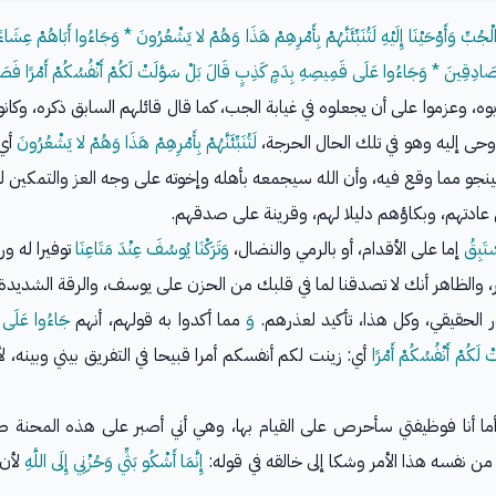
لْجُبِّ وَأَوْحَيْنَا إِلَيْهِ لَتُنَبِّئَنَّهُمْ بِأَمْرِهِمْ هَذَا وَهُمْ لا يَشْعُرُونَ * وَجَاءُوا أَبَاهُمْ عِشَاءً ي
 كُنَّا صَادِقِينَ * وَجَاءُوا عَلَى قَمِيصِهِ بِدَمٍ كَذِبٍ قَالَ بَلْ سَوَّلَتْ لَكُمْ أَنْفُسُكُمْ أَمْرًا فَ
 وعزموا على أن يجعلوه في غيابة الجب، كما قال قائلهم السابق ذكره، وكانوا
لَتُنَبِّئَنَّهُمْ بِأَمْرِهِمْ هَذَا وَهُمْ لا يَشْعُرُونَ
أي:
ينجو مما وقع فيه، وأن الله سيجمعه بأهله وإخوته على وجه العز والتمكين له
 عادتهم، وبكاؤهم دليلا لهم، وقرينة على صدقهم.
َسْتَبِقُ
إما على الأقدام، أو بالرمي والنضال،
وَتَرَكْنَا يُوسُفَ عِنْدَ مَتَاعِنَا
توفيرا له ور
ذر، والظاهر أنك لا تصدقنا لما في قلبك من الحزن على يوسف، والرقة الشديدة 
ذر الحقيقي، وكل هذا، تأكيد لعذرهم.
وَ
مما أكدوا به قولهم، أنهم
جَاءُوا عَلَى 
ْ لَكُمْ أَنْفُسُكُمْ أَمْرًا
أي: زينت لكم أنفسكم أمرا قبيحا في التفريق بيني وبينه، ل
ما أنا فوظيفتي سأحرص على القيام بها، وهي أني أصبر على هذه المحنة صبرا
من نفسه هذا الأمر وشكا إلى خالقه في قوله:
إِنَّمَا أَشْكُو بَثِّي وَحُزْنِي إِلَى اللَّهِ
لأن 