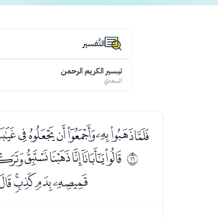
التَّفسير
تيسير الكريم الرحمن
السعدي
ﭑﭒﭓﭔﭕﭖﭗﭘ
ﭩﭪﭫﭬﭭﭮ
ﰏ
ﭿﮀﮁﮂﮃ