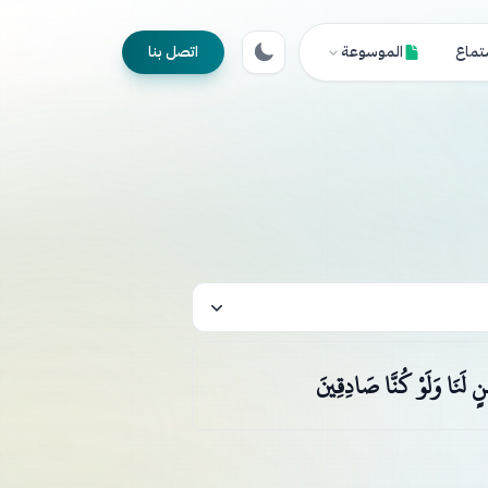
تماع
الموسوعة
اتصل بنا
نٍ لَنَا وَلَوْ كُنَّا صَادِقِينَ