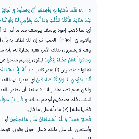
١٥ - ١٨
فَلَمَّا ذَهَبُوا بِهِ وَأَجْمَعُوا أَنْ يَجْعَلُوهُ فِي غَيَابَةِ ا
عِنْدَ مَتَاعِنَا فَأَكَلَهُ الذِّئْبُ وَمَا أَنْتَ بِمُؤْمِنٍ لَنَا وَلَوْ
أي: لما ذهب إخوة يوسف بيوسف بعد ما أذن له أبوه،
وألقوه في -[٣٩٥]- الجب، ثم إن الله لطف به بأن أوحى إليه وهو في تلك الحال الحرجة،
وهم لا يشعرون بذلك الأمر، ففيه بشارة له، بأنه س
وَجَاءُوا أَبَاهُمْ عِشَاءً يَبْكُونَ
ليكون إتيانهم متأخرا عن
فقالوا - متعذرين (١) بعذر كاذب -
يَا أَبَانَا إِنَّا ذَهَبْنَا ن
أَنْتَ بِمُؤْمِنٍ لَنَا وَلَوْ كُنَّا صَادِقِينَ
أي: تعذرنا بهذا الع
ولكن عدم تصديقك إيانا، لا يمنعنا أن نعتذر بالع
الذئب، فلم يصدقهم أبوهم بذلك، و
قَالَ
بَلْ سَوَّلَت
قصَّها عليه] (٢) ما دلّه على ما قال.
فَصَبْرٌ جَمِيلٌ وَاللَّهُ الْمُسْتَعَانُ عَلَى مَا تَصِفُونَ
أي: أ
وأستعين الله على ذلك، لا على حولي وقوتي، فوعد 