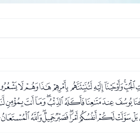
ﭙﭚﭛﭜﭝﭞﭟﭠﭡﭢ
ﭯﭰﭱﭲﭳﭴﭵﭶﭷﭸ
ﮄﮅﮆﮇﮈﮉﮊﮋﮌﮍﮎ