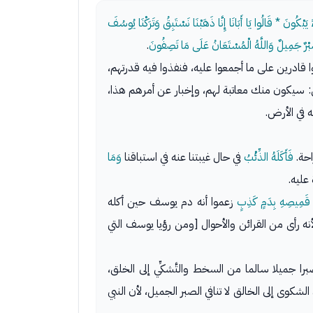
َبْكُونَ * قَالُوا يَا أَبَانَا إِنَّا ذَهَبْنَا نَسْتَبِقُ وَتَرَكْنَا يُوسُفَ
صَبْرٌ جَمِيلٌ وَاللَّهُ الْمُسْتَعَانُ عَلَى مَا تَصِفُونَ
.
 قادرين على ما أجمعوا عليه، فنفذوا فيه قدرتهم،
 سيكون منك معاتبة لهم، وإخبار عن أمرهم هذا،
 في الأرض.
احة.
فَأَكَلَهُ الذِّئْبُ
في حال غيبتنا عنه في استباقنا
وَمَا
عليه.
قَمِيصِهِ بِدَمٍ كَذِبٍ
زعموا أنه دم يوسف حين أكله
أنه رأى من القرائن والأحوال [ومن رؤيا يوسف التي
 جميلا سالما من السخط والتَّشكِّي إلى الخلق،
الشكوى إلى الخالق لا تنافي الصبر الجميل، لأن النبي