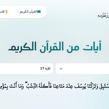
القرآن الكريم
الاس
آيات من القرآن الكريم
الآية 17
نَا نَسْتَبِقُ وَتَرَكْنَا يُوسُفَ عِنْدَ مَتَاعِنَا فَأَكَلَهُ الذِّئْبُ ۖ وَمَا أَنْتَ بِمُؤْمِ