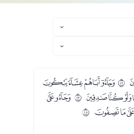
ﭤﭥﭦﭧ
ﰎ
ﭹﭺﭻ
ﭽﭾ
ﰐ
ﮏﮐﮑ
ﰑ