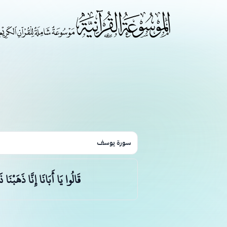
سورة يوسف
قَالُوا يَا أَبَانَا إِنَّا ذَهَبْ