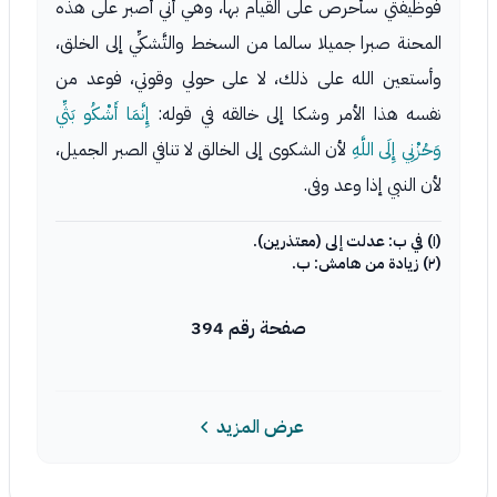
فوظيفتي سأحرص على القيام بها، وهي أني أصبر على هذه
المحنة صبرا جميلا سالما من السخط والتَّشكِّي إلى الخلق،
وأستعين الله على ذلك، لا على حولي وقوتي، فوعد من
نفسه هذا الأمر وشكا إلى خالقه في قوله:
إِنَّمَا أَشْكُو بَثِّي
وَحُزْنِي إِلَى اللَّهِ
لأن الشكوى إلى الخالق لا تنافي الصبر الجميل،
لأن النبي إذا وعد وفى.
(١) في ب: عدلت إلى (معتذرين).
(٢) زيادة من هامش: ب.
صفحة رقم 394
عرض المزيد