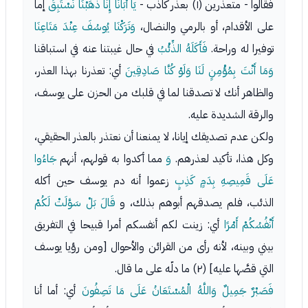
فقالوا - متعذرين (١) بعذر كاذب -
يَا أَبَانَا إِنَّا ذَهَبْنَا نَسْتَبِقُ
إما
على الأقدام، أو بالرمي والنضال،
وَتَرَكْنَا يُوسُفَ عِنْدَ مَتَاعِنَا
توفيرا له وراحة.
فَأَكَلَهُ الذِّئْبُ
في حال غيبتنا عنه في استباقنا
وَمَا أَنْتَ بِمُؤْمِنٍ لَنَا وَلَوْ كُنَّا صَادِقِينَ
أي: تعذرنا بهذا العذر،
والظاهر أنك لا تصدقنا لما في قلبك من الحزن على يوسف،
والرقة الشديدة عليه.
ولكن عدم تصديقك إيانا، لا يمنعنا أن نعتذر بالعذر الحقيقي،
وكل هذا، تأكيد لعذرهم.
وَ
مما أكدوا به قولهم، أنهم
جَاءُوا
عَلَى قَمِيصِهِ بِدَمٍ كَذِبٍ
زعموا أنه دم يوسف حين أكله
الذئب، فلم يصدقهم أبوهم بذلك، و
قَالَ
بَلْ سَوَّلَتْ لَكُمْ
أَنْفُسُكُمْ أَمْرًا
أي: زينت لكم أنفسكم أمرا قبيحا في التفريق
بيني وبينه، لأنه رأى من القرائن والأحوال [ومن رؤيا يوسف
التي قصَّها عليه] (٢) ما دلّه على ما قال.
فَصَبْرٌ جَمِيلٌ وَاللَّهُ الْمُسْتَعَانُ عَلَى مَا تَصِفُونَ
أي: أما أنا