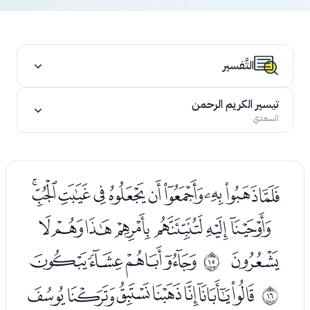
التَّفسير
تيسير الكريم الرحمن
السعدي
ﭑﭒﭓﭔﭕﭖﭗﭘﭙﭚ
ﭛﭜﭝﭞﭟﭠﭡ
ﭢ
ﭤﭥﭦﭧ
ﰎ
ﭩﭪﭫﭬﭭﭮﭯ
ﰏ