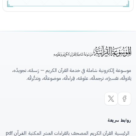
موسوعة إلكترونية شاملة في خدمة القرآن الكريم — رَسمُه، تجويدُه،
تِلاواتُه، تفسيرُه، ترجماتُه، علومُه، قِراءاتُه، موضوعاتُه، وتدبُّراتُه.
روابط سريعة
الرئيسية
القرآن الكريم
المصحف بالقراءات العشر
المكتبة
القرآن pdf