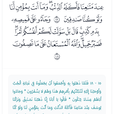
ﭰﭱﭲﭳﭴﭵﭶﭷﭸ
ﭹﭺﭻ
ﭽﭾﭿ
ﰐ
ﮀﮁﮂﮃﮄﮅﮆﮇﮈﮉ
ﮊﮋﮌﮍﮎﮏﮐﮑ
ﰑ
١٥ - ١٨
فَلَمَّا ذَهَبُوا بِهِ وَأَجْمَعُوا أَنْ يَجْعَلُوهُ فِي غَيَابَةِ الْجُبِّ
وَأَوْحَيْنَا إِلَيْهِ لَتُنَبِّئَنَّهُمْ بِأَمْرِهِمْ هَذَا وَهُمْ لا يَشْعُرُونَ * وَجَاءُوا
أَبَاهُمْ عِشَاءً يَبْكُونَ * قَالُوا يَا أَبَانَا إِنَّا ذَهَبْنَا نَسْتَبِقُ وَتَرَكْنَا
يُوسُفَ عِنْدَ مَتَاعِنَا فَأَكَلَهُ الذِّئْبُ وَمَا أَنْتَ بِمُؤْمِنٍ لَنَا وَلَوْ كُنَّا