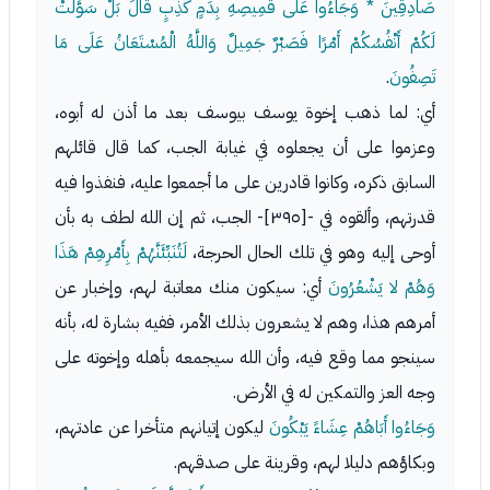
صَادِقِينَ * وَجَاءُوا عَلَى قَمِيصِهِ بِدَمٍ كَذِبٍ قَالَ بَلْ سَوَّلَتْ
لَكُمْ أَنْفُسُكُمْ أَمْرًا فَصَبْرٌ جَمِيلٌ وَاللَّهُ الْمُسْتَعَانُ عَلَى مَا
تَصِفُونَ
.
أي: لما ذهب إخوة يوسف بيوسف بعد ما أذن له أبوه،
وعزموا على أن يجعلوه في غيابة الجب، كما قال قائلهم
السابق ذكره، وكانوا قادرين على ما أجمعوا عليه، فنفذوا فيه
قدرتهم، وألقوه في -[٣٩٥]- الجب، ثم إن الله لطف به بأن
أوحى إليه وهو في تلك الحال الحرجة،
لَتُنَبِّئَنَّهُمْ بِأَمْرِهِمْ هَذَا
وَهُمْ لا يَشْعُرُونَ
أي: سيكون منك معاتبة لهم، وإخبار عن
أمرهم هذا، وهم لا يشعرون بذلك الأمر، ففيه بشارة له، بأنه
سينجو مما وقع فيه، وأن الله سيجمعه بأهله وإخوته على
وجه العز والتمكين له في الأرض.
وَجَاءُوا أَبَاهُمْ عِشَاءً يَبْكُونَ
ليكون إتيانهم متأخرا عن عادتهم،
وبكاؤهم دليلا لهم، وقرينة على صدقهم.