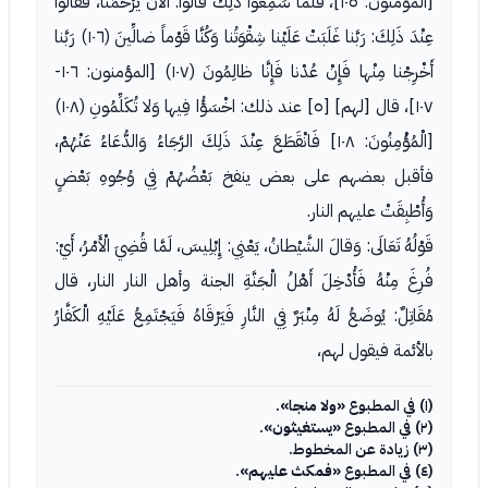
[المؤمنون: ١٠٥]، فَلَمَّا سَمِعُوا ذَلِكَ قَالُوا: الْآنَ يَرْحَمُنَا، فَقَالُوا
عِنْدَ ذَلِكَ: رَبَّنا غَلَبَتْ عَلَيْنا شِقْوَتُنا وَكُنَّا قَوْماً ضالِّينَ (١٠٦) رَبَّنا
أَخْرِجْنا مِنْها فَإِنْ عُدْنا فَإِنَّا ظالِمُونَ (١٠٧) [المؤمنون: ١٠٦-
١٠٧]، قال [لهم] [٥] عند ذلك: اخْسَؤُا فِيها وَلا تُكَلِّمُونِ (١٠٨)
[الْمُؤْمِنُونَ: ١٠٨] فَانْقَطَعَ عِنْدَ ذَلِكَ الرَّجَاءُ وَالدُّعَاءُ عَنْهُمْ،
فأقبل بعضهم على بعض ينفخ بَعْضُهُمْ فِي وُجُوهِ بَعْضٍ
وَأُطْبِقَتْ عليهم النار.
قَوْلُهُ تَعَالَى: وَقالَ الشَّيْطانُ، يَعْنِي: إِبْلِيسَ، لَمَّا قُضِيَ الْأَمْرُ، أَيْ:
فُرِغَ مِنْهُ فَأُدْخِلَ أَهْلُ الْجَنَّةِ الجنة وأهل النار النار، قال
مُقَاتِلٌ: يُوضَعُ لَهُ مِنْبَرٌ فِي النَّارِ فَيَرْقَاهُ فَيَجْتَمِعُ عَلَيْهِ الْكَفَّارُ
بالأئمة فيقول لهم،
(١) في المطبوع
«ولا منجا»
.
(٢) في المطبوع
«يستغيثون»
.
(٣) زيادة عن المخطوط.
(٤) في المطبوع
«فمكث عليهم»
.