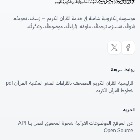
موسوعة إلكترونية شاملة في خدمة القرآن الكريم — رَسمُه، تجويدُه،
تِلاواتُه، تفسيرُه، ترجماتُه، علومُه، قِراءاتُه، موضوعاتُه، وتدبُّراتُه.
روابط سريعة
الرئيسية
القرآن الكريم
المصحف بالقراءات العشر
المكتبة
القرآن pdf
خطوط القرآن الكريم
المزيد
عن الموقع
الموضوعات القرآنية
شجرة المحتوى
اتصل بنا
API
Open Source