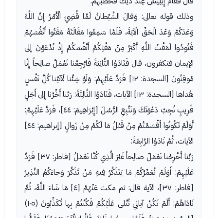
قَالَ فَقَامَ إِبْلِيسُ عِنْدَ ذَلِكَ فخطبهم.
وذلك قوله تعالى: وَقالَ الشَّيْطانُ لَمَّا قُضِيَ الْأَمْرُ إِنَّ اللَّهَ
وَعَدَكُمْ وَعْدَ الْحَقِّ الْآيَةَ، فَلَمَّا سَمِعُوا مَقَالَتَهُ مَقَتُوا أَنْفُسَهُمْ
فَنُودُوا لَمَقْتُ اللَّهِ أَكْبَرُ مِنْ مَقْتِكُمْ أَنْفُسَكُمْ إِذْ تُدْعَوْنَ إلى
الإيمان فتكفرون، قال فَنَادَوُا الثَّانِيَةَ فَارْجِعْنا نَعْمَلْ صالِحاً إِنَّا
مُوقِنُونَ [السجدة: ١٢] فَرَدَّ عَلَيْهِمْ: وَلَوْ شِئْنا لَآتَيْنا كُلَّ نَفْسٍ
هُداها [السجدة: ١٣] الآيات، فَنَادَوُا الثَّالِثَةَ: رَبَّنا أَخِّرْنا إِلى أَجَلٍ
قَرِيبٍ نُجِبْ دَعْوَتَكَ وَنَتَّبِعِ الرُّسُلَ [إِبْرَاهِيمَ: ٤٤]، فَرَدَّ عَلَيْهِمْ:
أَوَلَمْ تَكُونُوا أَقْسَمْتُمْ مِنْ قَبْلُ مَا لَكُمْ مِنْ زَوالٍ [إبراهيم: ٤٤]
الآيات، ثُمَّ نَادَوُا الرَّابِعَةَ:
رَبَّنا أَخْرِجْنا نَعْمَلْ صالِحاً غَيْرَ الَّذِي كُنَّا نَعْمَلُ [فاطر: ٣٧] فَرَدَّ
عَلَيْهِمْ: أَوَلَمْ نُعَمِّرْكُمْ مَا يَتَذَكَّرُ فِيهِ مَنْ تَذَكَّرَ وَجاءَكُمُ النَّذِيرُ
[فاطر: ٣٧]، الآية قال: ثم مكث عَنْهُمْ [٤] مَا شَاءَ اللَّهُ، ثُمَّ
نَادَاهُمْ: أَلَمْ تَكُنْ آياتِي تُتْلى عَلَيْكُمْ فَكُنْتُمْ بِها تُكَذِّبُونَ (١٠٥)