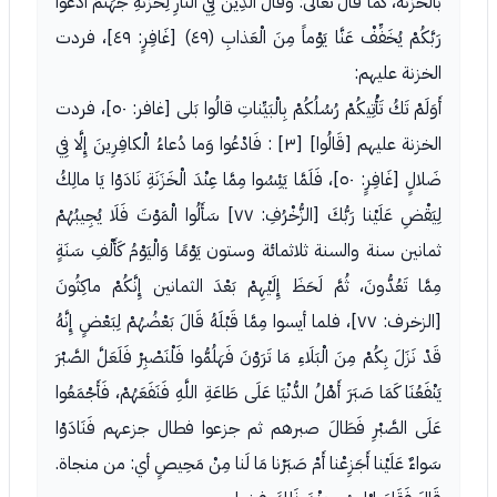
بالخزنة، كما قال تَعَالَى: وَقالَ الَّذِينَ فِي النَّارِ لِخَزَنَةِ جَهَنَّمَ ادْعُوا
رَبَّكُمْ يُخَفِّفْ عَنَّا يَوْماً مِنَ الْعَذابِ (٤٩) [غَافِرٍ: ٤٩]، فردت
الخزنة عليهم:
أَوَلَمْ تَكُ تَأْتِيكُمْ رُسُلُكُمْ بِالْبَيِّناتِ قالُوا بَلى [غافر: ٥٠]، فردت
الخزنة عليهم [قَالُوا] [٣] : فَادْعُوا وَما دُعاءُ الْكافِرِينَ إِلَّا فِي
ضَلالٍ [غَافِرٍ: ٥٠]، فَلَمَّا يَئِسُوا مِمَّا عِنْدَ الْخَزَنَةِ نَادَوْا يَا مالِكُ
لِيَقْضِ عَلَيْنا رَبُّكَ [الزُّخْرُفِ: ٧٧] سَأَلُوا الْمَوْتَ فَلَا يُجِيبُهُمْ
ثمانين سنة والسنة ثلاثمائة وستون يَوْمًا وَالْيَوْمُ كَأَلْفِ سَنَةٍ
مِمَّا تَعُدُّونَ، ثُمَّ لَحَظَ إِلَيْهِمْ بَعْدَ الثمانين إِنَّكُمْ ماكِثُونَ
[الزخرف: ٧٧]، فلما أيسوا مِمَّا قَبْلَهُ قَالَ بَعْضُهُمْ لِبَعْضٍ إِنَّهُ
قَدْ نَزَلَ بِكُمْ مِنَ الْبَلَاءِ مَا تَرَوْنَ فَهَلُمُّوا فَلْنَصْبِرْ فَلَعَلَّ الصَّبْرَ
يَنْفَعُنَا كَمَا صَبَرَ أَهْلُ الدُّنْيَا عَلَى طَاعَةِ اللَّهِ فَنَفَعَهُمْ، فَأَجْمَعُوا
عَلَى الصَّبْرِ فَطَالَ صبرهم ثم جزعوا فطال جزعهم فَنَادَوْا
سَواءٌ عَلَيْنا أَجَزِعْنا أَمْ صَبَرْنا مَا لَنا مِنْ مَحِيصٍ أي: من منجاة.