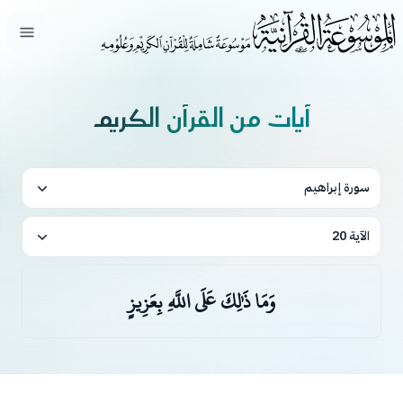
فتح ال
آيات من القرآن الكريم
سورة إبراهيم
الآية 20
وَمَا ذَٰلِكَ عَلَى اللَّهِ بِعَزِيزٍ