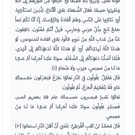
قوله تعالى: وَبَرَزُوا لِلَّهِ جَمِيعاً أَيْ: خَرَجُوا مِنْ قُبُورِهِمْ إِلَى اللَّهِ
وَظَهَرُوا جَمِيعًا، فَقالَ الضُّعَفاءُ، يَعْنِي الْأَتْبَاعَ، لِلَّذِينَ اسْتَكْبَرُوا،
أَيْ: تَكَبَّرُوا عَلَى النَّاسِ وَهُمُ الْقَادَةُ وَالرُّؤَسَاءُ، إِنَّا كُنَّا لَكُمْ تَبَعاً
جَمْعُ تَابِعٍ مِثْلُ حَرَسٍ وَحَارِسٍ، فَهَلْ أَنْتُمْ مُغْنُونَ، دَافِعُونَ،
عَنَّا مِنْ عَذابِ اللَّهِ مِنْ شَيْءٍ قالُوا، يَعْنِي القادة للمتبوعين، لَوْ
هَدانَا اللَّهُ لَهَدَيْناكُمْ، أَيْ: لَوْ هَدَانَا اللَّهُ لَدَعَوْنَاكُمْ إِلَى الْهُدَى،
فَلَمَّا أَضَلَّنَا دَعَوْنَاكُمْ إِلَى الضَّلَالَةِ، سَواءٌ عَلَيْنا أَجَزِعْنا أَمْ صَبَرْنا
مَا لَنا مِنْ مَحِيصٍ، مَهْرَبٍ وَلَا مَنْجَاةٍ [١].
قَالَ مُقَاتِلٌ: يَقُولُونَ فِي النَّارِ تَعَالَوْا نَجْزَعُ فَيَجْزَعُونَ خَمْسَمِائَةِ
عَامٍ فَلَا يَنْفَعُهُمُ الْجَزَعُ، ثُمَّ يَقُولُونَ:
تَعَالَوْا نَصْبِرُ فيصبرون خمسمائة عام فلا بنفعهم الصبر،
فَحِينَئِذٍ يَقُولُونَ سَواءٌ عَلَيْنا أَجَزِعْنا أَمْ صَبَرْنا مَا لَنا مِنْ
مَحِيصٍ.
قَالَ مُحَمَّدُ بْنُ كَعْبٍ الْقُرَظِيُّ: بَلَغَنِي أَنَّ أَهْلَ النَّارِ استغاثوا [٢]