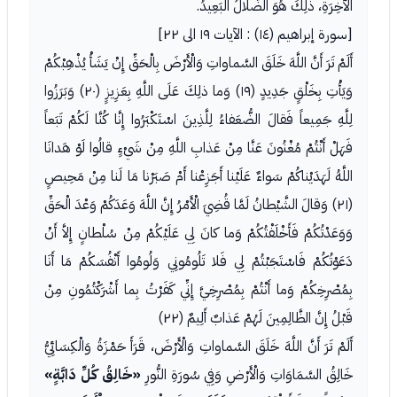
الْآخِرَةِ، ذلِكَ هُوَ الضَّلالُ الْبَعِيدُ.
[سورة إبراهيم (١٤) : الآيات ١٩ الى ٢٢]
أَلَمْ تَرَ أَنَّ اللَّهَ خَلَقَ السَّماواتِ وَالْأَرْضَ بِالْحَقِّ إِنْ يَشَأْ يُذْهِبْكُمْ
وَيَأْتِ بِخَلْقٍ جَدِيدٍ (١٩) وَما ذلِكَ عَلَى اللَّهِ بِعَزِيزٍ (٢٠) وَبَرَزُوا
لِلَّهِ جَمِيعاً فَقالَ الضُّعَفاءُ لِلَّذِينَ اسْتَكْبَرُوا إِنَّا كُنَّا لَكُمْ تَبَعاً
فَهَلْ أَنْتُمْ مُغْنُونَ عَنَّا مِنْ عَذابِ اللَّهِ مِنْ شَيْءٍ قالُوا لَوْ هَدانَا
اللَّهُ لَهَدَيْناكُمْ سَواءٌ عَلَيْنا أَجَزِعْنا أَمْ صَبَرْنا مَا لَنا مِنْ مَحِيصٍ
(٢١) وَقالَ الشَّيْطانُ لَمَّا قُضِيَ الْأَمْرُ إِنَّ اللَّهَ وَعَدَكُمْ وَعْدَ الْحَقِّ
وَوَعَدْتُكُمْ فَأَخْلَفْتُكُمْ وَما كانَ لِي عَلَيْكُمْ مِنْ سُلْطانٍ إِلاَّ أَنْ
دَعَوْتُكُمْ فَاسْتَجَبْتُمْ لِي فَلا تَلُومُونِي وَلُومُوا أَنْفُسَكُمْ مَا أَنَا
بِمُصْرِخِكُمْ وَما أَنْتُمْ بِمُصْرِخِيَّ إِنِّي كَفَرْتُ بِما أَشْرَكْتُمُونِ مِنْ
قَبْلُ إِنَّ الظَّالِمِينَ لَهُمْ عَذابٌ أَلِيمٌ (٢٢)
أَلَمْ تَرَ أَنَّ اللَّهَ خَلَقَ السَّماواتِ وَالْأَرْضَ، قَرَأَ حَمْزَةُ وَالْكِسَائِيُّ
خَالِقُ السَّمَاوَاتِ وَالْأَرْضِ وَفِي سُورَةِ النُّورِ
«خَالِقُ كُلِّ دَابَّةٍ»