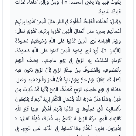
يَمُوتُ فِيها وَلا يَحْيى [محمد: ١٥]، وَمِنْ وَرائِهِ، أَمَامَهُ، عَذابٌ
غَلِيظٌ، شَدِيدٌ.
وَقِيلَ: الْعَذَابُ الْغَلِيظُ الْخُلُودُ في النار. مَثَلُ الَّذِينَ كَفَرُوا بِرَبِّهِمْ
أَعْمالُهُمْ يعني: مثل أَعْمَالَ الَّذِينَ كَفَرُوا بِرَبِّهِمْ، كَقَوْلِهِ تَعَالَى:
وَيَوْمَ الْقِيامَةِ تَرَى الَّذِينَ كَذَبُوا عَلَى اللَّهِ وُجُوهُهُمْ مُسْوَدَّةٌ
[الزُّمَرِ: ٦٠]، أَيْ: تَرَى وُجُوهَ الَّذِينَ كَذَبُوا عَلَى اللَّهِ مُسْوَدَّةً،
كَرَمادٍ اشْتَدَّتْ بِهِ الرِّيحُ فِي يَوْمٍ عاصِفٍ، وَصَفَ الْيَوْمَ
بِالْعُصُوفِ، وَالْعُصُوفُ مِنْ صِفَةِ الرِّيحِ لِأَنَّ الرِّيحَ تكون فيه
[٣]، كَمَا يُقَالُ: يَوْمٌ حَارٌّ وَيَوْمٌ بَارِدٌ لِأَنَّ الْحَرَّ وَالْبَرْدَ فِيهِ. وَقِيلَ:
مَعْنَاهُ فِي يَوْمٍ عَاصِفِ الرِّيحِ فَحَذَفَ الرِّيحَ لِأَنَّهَا قَدْ ذُكِرَتْ مِنْ
قَبْلُ، وَهَذَا مَثَلٌ ضَرَبَهُ اللَّهُ لِأَعْمَالِ الْكُفَّارِ يُرِيدُ أَنَّهُمْ لَا يَنْتَفِعُونَ
بِأَعْمَالِهِمُ الَّتِي عَمِلُوهَا فِي الدُّنْيَا لِأَنَّهُمْ أَشْرَكُوا فِيهَا غَيْرَ اللَّهِ
كَالرَّمَادِ الَّذِي ذَرَتْهُ الرِّيحُ لَا يُنْتَفَعُ بِهِ، فَذَلِكَ قَوْلُهُ تَعَالَى: لَا
يَقْدِرُونَ، يَعْنِي: الْكُفَّارَ مِمَّا كَسَبُوا، فِي الدُّنْيَا، عَلى شَيْءٍ، فِي