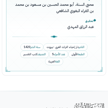
محيي السنة، أبو محمد الحسين بن مسعود بن محمد
بن الفراء البغوي الشافعي
تحقيق
عبد الرزاق المهدي
الناشر
دار إحياء التراث العربي -بيروت
سنة النشر
1420
الطبعة
الأولى
عدد الأجزاء
5
التصنيف
كتب التفسير
اللغة
العربية