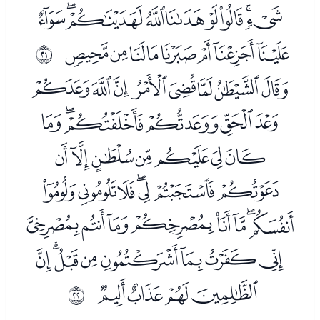
ﭺﭻﭼﭽﭾﭿﮀﮁﮂ
ﮃﮄﮅﮆﮇﮈﮉﮊ
ﰔ
ﮌﮍﮎﮏﮐﮑﮒﮓ
ﮔﮕﮖﮗﮘﮙ
ﮚﮛﮜﮝﮞﮟﮠ
ﮡﮢﮣﮤﮥﮦﮧ
ﮨﮩﮪﮫﮬﮭﮮﮯ
ﮰﮱﯓﯔﯕﯖﯗﯘ
ﯙﯚﯛﯜ
ﰕ