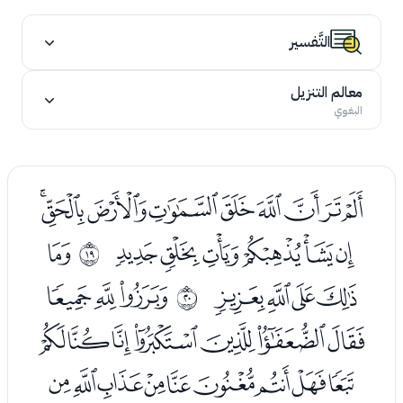
التَّفسير
معالم التنزيل
البغوي
ﭑﭒﭓﭔﭕﭖﭗﭘﭙ
ﭚﭛﭜﭝﭞﭟ
ﭡ
ﰒ
ﭢﭣﭤﭥ
ﭧﭨﭩ
ﰓ
ﭪﭫﭬﭭﭮﭯﭰ
ﭱﭲﭳﭴﭵﭶﭷﭸﭹ