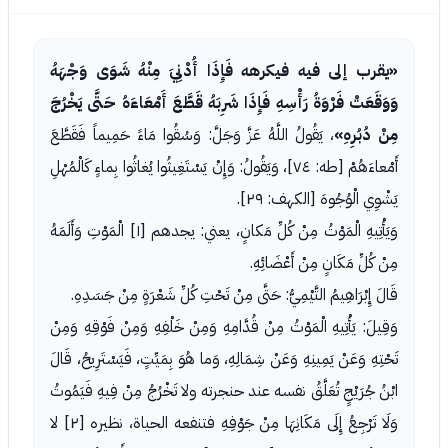
«يقرب إلى فيه فيكرهه فَإِذَا أُدْنِيَ مِنْهُ شَوَى وَجْهَهُ
وَوَقَعَتْ فَرْوَةُ رَأْسِهِ فَإِذَا شَرِبَهُ قَطَّعَ أَمْعَاءَهُ حَتَّى يَخْرُجَ
مِنْ دُبُرِهِ»
، يَقُولُ اللَّهُ عَزَّ وَجَلَّ: وَسُقُوا مَاءً حَمِيماً فَقَطَّعَ
أَمْعاءَهُمْ [طه: ٧٤]، وَيَقُولُ: وَإِنْ يَسْتَغِيثُوا يُغاثُوا بِماءٍ كَالْمُهْلِ
يَشْوِي الْوُجُوهَ [الكهف: ٢٩].
وَيَأْتِيهِ الْمَوْتُ مِنْ كُلِّ مَكانٍ، يعني: يجدهم [١] الْمَوْتِ وَأَلَمَهُ
مِنْ كُلِّ مَكَانٍ مِنْ أَعْضَائِهِ.
قَالَ إِبْرَاهِيمُ التَّيْمِيُّ: حَتَّى مِنْ تَحْتِ كُلِّ شَعْرَةٍ مِنْ جَسَدِهِ.
وَقِيلَ: يَأْتِيهِ الْمَوْتُ مِنْ قُدَّامِهِ وَمِنْ خَلْفِهِ وَمِنْ فَوْقِهِ وَمِنْ
تَحْتِهِ وَعَنْ يَمِينِهِ وَعَنْ شِمَالِهِ، وَما هُوَ بِمَيِّتٍ، فَيَسْتَرِيحُ، قَالَ
ابْنُ جُرَيْجٍ تُعَلَّقُ نفسه عند حنجرته ولا تَخْرُجُ مِنْ فِيهِ فَيَمُوتُ
وَلَا تَرْجِعُ إِلَى مَكَانِهَا مِنْ جَوْفِهِ فتنفعه الحياة، نظيره [٢] لا