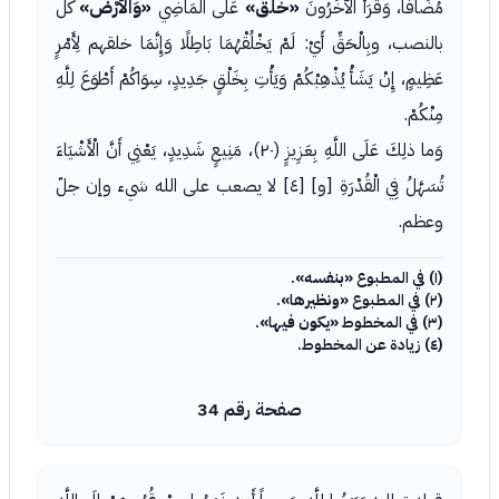
مُضَافًا، وَقَرَأَ الْآخَرُونَ
«خَلَقَ»
عَلَى الْمَاضِي
«وَالْأَرْضَ»
كل
بالنصب، وبِالْحَقِّ أَيْ: لَمْ يَخْلُقْهُمَا بَاطِلًا وَإِنَّمَا خلقهم لِأَمْرٍ
عَظِيمٍ، إِنْ يَشَأْ يُذْهِبْكُمْ وَيَأْتِ بِخَلْقٍ جَدِيدٍ، سِوَاكُمْ أَطْوَعَ لِلَّهِ
مِنْكُمْ.
وَما ذلِكَ عَلَى اللَّهِ بِعَزِيزٍ (٢٠)، مَنِيعٍ شَدِيدٍ، يَعْنِي أَنَّ الْأَشْيَاءَ
تُسَهَّلُ فِي الْقُدْرَةِ [و] [٤] لا يصعب على الله شيء وإن جلّ
وعظم.
(١) في المطبوع
«بنفسه»
.
(٢) في المطبوع
«ونظيرها»
.
(٣) في المخطوط
«يكون فيها»
.
(٤) زيادة عن المخطوط.
صفحة رقم 34