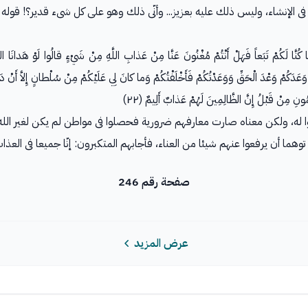
فى الإنشاء، وليس ذلك عليه بعزيز... وأنّى ذلك وهو على كل شىء قدير؟! قوله
َّا كُنَّا لَكُمْ تَبَعاً فَهَلْ أَنْتُمْ مُغْنُونَ عَنَّا مِنْ عَذابِ اللَّهِ مِنْ شَيْءٍ قالُوا لَوْ هَدانَا ال
َ اللَّهَ وَعَدَكُمْ وَعْدَ الْحَقِّ وَوَعَدْتُكُمْ فَأَخْلَفْتُكُمْ وَما كانَ لِي عَلَيْكُمْ مِنْ سُلْطانٍ إِلاَّ أَن
ُمُونِ مِنْ قَبْلُ إِنَّ الظَّالِمِينَ لَهُمْ عَذابٌ أَلِيمٌ (٢٢)
 له، ولكن معناه صارت معارفهم ضرورية فحصلوا فى مواطن لم يكن لغير الله ف
توهما أن يرفعوا عنهم شيئا من العناء، فأجابهم المتكبرون: إنّا جميعا فى الع
صفحة رقم 246
عرض المزيد