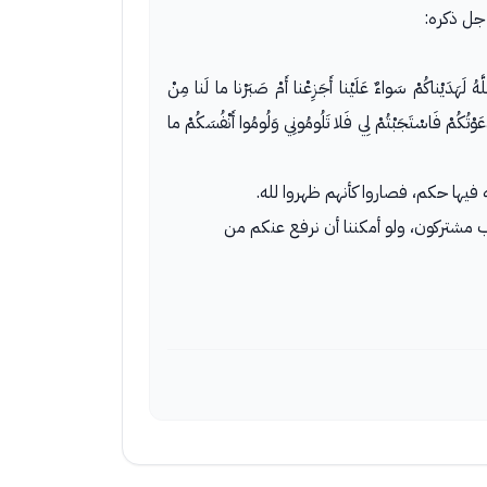
 جل ذكره:
لَّهُ لَهَدَيْناكُمْ سَواءٌ عَلَيْنا أَجَزِعْنا أَمْ صَبَرْنا ما لَنا مِنْ
ْ دَعَوْتُكُمْ فَاسْتَجَبْتُمْ لِي فَلا تَلُومُونِي وَلُومُوا أَنْفُسَكُمْ ما
يها حكم، فصاروا كأنهم ظهروا لله.
ذاب مشتركون، ولو أمكننا أن نرفع عنكم من