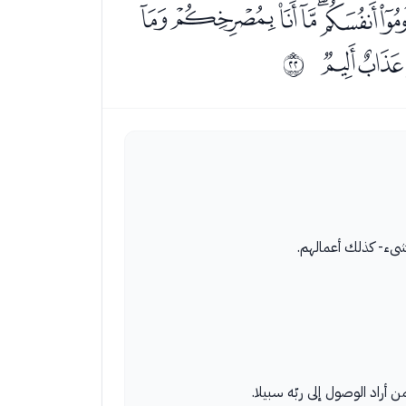
ﮨﮩﮪﮫﮬﮭ
ﯛﯜ
ﰕ
 شىء- كذلك أعمالهم.
راد الوصول إلى ربّه سبيلا.