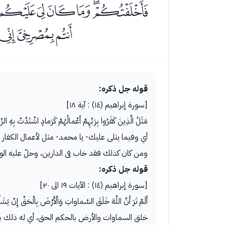
ﮗﮘﮙﮚﮛﮜﮝ
ﮮﮯﮰ
قوله جل ذكره:
[سورة إبراهيم (١٤) : آية ١٨]
مَثَلُ الَّذِينَ كَفَرُوا بِرَبِّهِمْ أَعْمالُهُمْ كَرَمادٍ اشْتَدَّتْ بِهِ
أي وفيما يتلى عليك- يا محمد- مثل لأعمال الكفار ف
ومن كان كذلك فقد خاب فى الدارين، وحلّ عليه الوي
قوله جل ذكره:
[سورة إبراهيم (١٤) : الآيات ١٩ الى ٢٠]
أَلَمْ تَرَ أَنَّ اللَّهَ خَلَقَ السَّماواتِ وَالْأَرْضَ بِالْحَقِّ إِنْ يَشَأْ يُذْهِبْكُمْ وَيَأْتِ بِ
خلق السماوات والأرض بالحكم الحق، أي له ذلك بحقّ