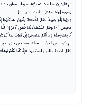
ثم قال: إن يشأ يذهبكم بالإفناء، ويأت بخلق جديد 
[سورة إبراهيم (١٤) : الآيات ٢١ الى ٢٢]
وَبَرَزُوا لِلَّهِ جَمِيعاً فَقالَ الضُّعَفاءُ لِلَّذِينَ اسْتَكْبَرُوا إِن
مَحِيصٍ (٢١) وَقالَ الشَّيْطانُ لَمَّا قُضِيَ الْأَمْرُ إِنّ
أَنَا بِمُصْرِخِكُمْ وَما أَنْتُمْ بِمُصْرِخِيَّ إِنِّي كَفَرْتُ بِما أَشْرَكْت
لم يكونوا عن الحقّ- سبحانه- مستترين حتى يظهروا
فقال الضعفاء للذين استكبروا:
«إِنَّا كُنَّا لَكُمْ تَبَعاً»