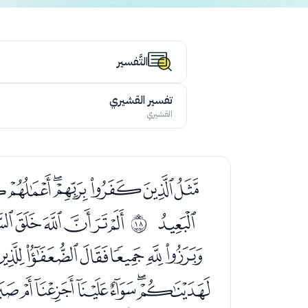
التَّفسير
تفسير القشيري
القشيري
ﯤﯥﯦﯧﯨﯩﯪ
ﯼ
ﭑﭒﭓﭔﭕ
ﰑ
ﭧﭨﭩﭪﭫﭬﭭﭮ
ﮀﮁﮂﮃﮄﮅﮆﮇ