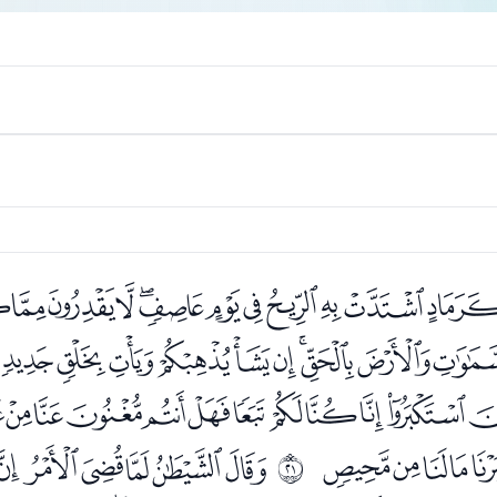
ﯫﯬﯭﯮﯯﯰﯱﯲﯳﯴﯵ
ﭖﭗﭘﭙﭚﭛﭜﭝﭞﭟ
ﭯﭰﭱﭲﭳﭴﭵﭶﭷﭸ
ﮈﮉﮊ
ﮌﮍﮎﮏﮐ
ﰔ