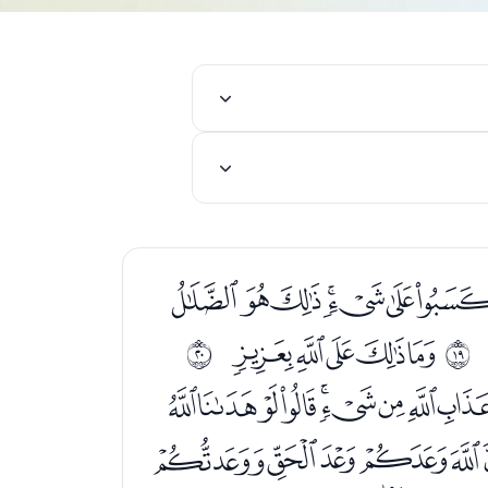
ﯶﯷﯸﯹﯺﯻ
ﭡﭢﭣﭤﭥ
ﰒ
ﰓ
ﭹﭺﭻﭼﭽﭾﭿ
ﮑﮒﮓﮔﮕﮖ