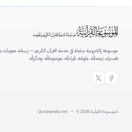
موسوعة إلكترونية شاملة في خدمة القرآن الكريم — رَسمُه، تجويدُه، تِلاو
تفسيرُه، ترجماتُه، علومُه، قِراءاتُه، موضوعاتُه، وتدبُّراتُه.
الموسوعة القرآنية
—
Quranpedia.net
© 2026