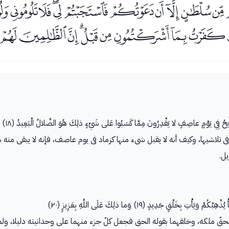
ﮞﮟﮠﮡﮢﮣﮤﮥﮦﮧ
ﮱﯓﯔﯕﯖﯗﯘﯙﯚ
 الرِّيحُ فِي يَوْمٍ عاصِفٍ لا يَقْدِرُونَ مِمَّا كَسَبُوا عَلى شَيْءٍ ذلِكَ هُوَ الضَّلالُ الْبَعِيدُ (١٨)
ى تلاشيها، وكيف أنه لا يقبل شىء منها كرماد فى يوم عاصف، فإنه لا يبقى منه
ل.
خَلْقٍ جَدِيدٍ (١٩) وَما ذلِكَ عَلَى اللَّهِ بِعَزِيزٍ (٢٠)
 ملكه، وخلقهما بقوله الحق فجعل كلّ جزء منهما على وحدانيته دليلا، ولمن أ