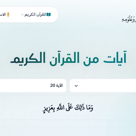
القرآن الكريم
الاس
آيات من القرآن الكريم
الآية 20
وَمَا ذَٰلِكَ عَلَى اللَّهِ بِعَزِيزٍ