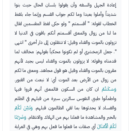
إعادة الجهل والسفه وأن يقولوا بلسان الحال حيث بنوا
شديداً وأملوا بعيدا وما لكم جواب القسم وإنما جاء بلفظ
الخطاب لقوله: " أقسمتم " ولو حكى لفظ المقسمين لقال
ما لنا من زوال والمعنى أقسمتم أنكم باقون في الدنيا لا
تزولون بالموت والفناء وقيل: لا تنتقلون إلى دار أخرى " انتهى
". جعل الزمخشري أو لم تكونوا محكياً بقولهم: مخالف لما
قدمناه وقوله: لا يزولون بالموت والفناء ليس بجيد لأنهم
مقرون بالموت والفناء وقيل هو قول مجاهد. ومعنى ما لكم
من زوال من الأرض بعد الموت أي: لا نبعث من القبور.
وَسَكَنتُمْ
ان كان من السكون فالمعنى أنهم قروا فيها
واطمأنوا طيبي النفوس سائرين سيرة من قبلهم في الظلم
والفساد لا يحدثوها بما لقي الظالمون قبلهم.
وَتَبَيَّنَ لَكُمْ
بالخبر والمشاهدة ما فعلنا بهم من الهلاك والانتقام.
وَضَرَبْنَا
لَكُمُ الْأَمْثَالَ
أي صفات ما فعلوا ما فعل بهم وهي في الغرابة