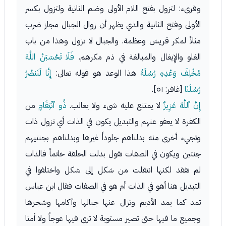
وقرىء: لتزول بفتح اللام الأولى وضم الثانية ولتزول بكسر
الأولى وفتح الثانية والذي يظهر أن زوال الجبال مجاز ضرب
مثلاً لمكر قريش وعظمة. والجبال لا تزول وهذا من باب
الغلو والإِيغال والمبالغة في ذم مكرهم.
فَلَا تَحْسَبَنَّ اللَّهَ
مُخْلِفَ وَعْدِهِ رُسُلَهُ
هذا الوعد هو قوله تعالى:
إِنَّا لَنَنصُرُ
رُسُلَنَا
[غافر: ٥١].
إِنَّ ٱللَّهَ عَزِيزٌ
لا يمتنع عليه شىء ولا يغالب.
ذُو ٱنْتِقَامٍ
من
الكفرة لا يعفو عنهم والتبديل يكون في الذات أي تزول ذات
وتجيء أخرى منه بدلناهم جلوداً غيرها وبدلناهم بجنتيهم
جنتين ويكون في الصفات تقول بدلت الحلقة خاتماً فالذات
لم تفقد لكنها انتقلت من شكل إلى شكل واختلفوا في
التبديل هنا أهو في الذات أم هو في الصفات فقال ابن عباس
تمد كما يمد الأديم وتزال عنها جبالها وآكامها وشجرها
وجميع ما فيها حتى تصير مستوية لا ترى فيها عوجاً ولا أمتا