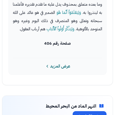
وما بعده متعلق بمحذوف يدل عليه ما تقدم تقديره فأعلمنا
به لينذروا به.
وَلِيَعْلَمُوۤاْ أَنَّمَا هُوَ
الضمير في هو عائد على الله
سبحانه وتعالى وهو المتصرف في ذلك اليوم وغيره وهو
المتوحد بالألوهية.
وَلِيَذَّكَّرَ أُوْلُواْ ٱلأَلْبَابِ
هم أرباب العقول.
صفحة رقم 406
عرض المزيد
النهر الماد من البحر المحيط