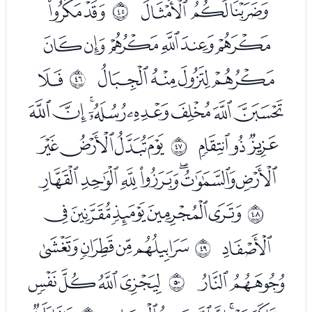
ﮃﮄﮅ
ﮇﮈ
ﰬ
ﮉﮊﮋﮌﮍﮎ
ﮏﮐﮑﮒ
ﮔ
ﰭ
ﮕﮖﮗﮘﮙﮚﮛﮜ
ﮝﮞﮟ
ﮡﮢﮣﮤ
ﰮ
ﮥﮦﮧﮨﮩﮪﮫ
ﮭﮮﮯﮰﮱ
ﰯ
ﯓ
ﯕﯖﯗﯘ
ﰰ
ﯙﯚ
ﯜﯝﯞﯟ
ﰱ