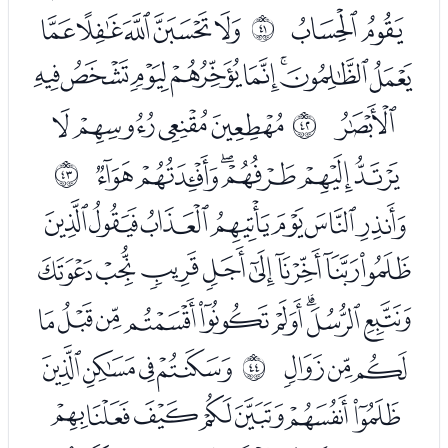
ﯳﯴ
ﯶﯷﯸﯹﯺ
ﰨ
ﯻﯼﯽﯾﯿﰀﰁﰂ
ﰃ
ﭑﭒﭓﭔ
ﰩ
ﭕﭖﭗﭘﭙﭚ
ﰪ
ﭜﭝﭞﭟﭠﭡﭢ
ﭣﭤﭥﭦﭧﭨﭩﭪ
ﭫﭬﭭﭮﭯﭰﭱﭲﭳ
ﭴﭵﭶ
ﭸﭹﭺﭻ
ﰫ
ﭼﭽﭾﭿﮀﮁﮂ