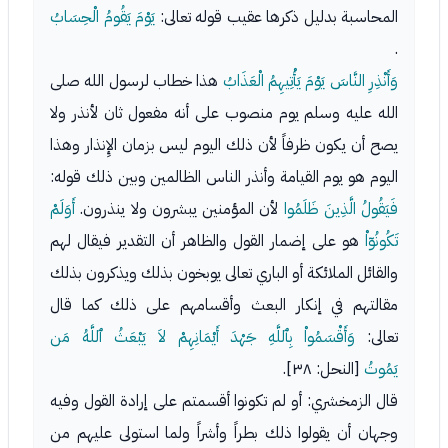
المحاسبة بدليل ذكرها عقيب قوله تعالى:
يَوْمَ يَقُومُ الْحِسَابُ
.
وَأَنْذِرِ النَّاسَ يَوْمَ يَأْتِيهِمُ الْعَذَابُ
هذا خطاب لرسول الله صلى
الله عليه وسلم يوم منصوب على أنه مفعول ثان لأنذر ولا
يصح أن يكون ظرفاً لأن ذلك اليوم ليس بزمان الإِنذار وهذا
اليوم هو يوم القيامة وأنذر الناس الظالمين وبين ذلك قوله:
فَيَقُولُ الَّذِينَ ظَلَمُوا
لأن المؤمنين يبشرون ولا ينذرون.
أَوَلَمْ
تَكُونُوۤاْ
هو على إضمار القول والظاهر أن التقدير فيقال لهم
والقائل الملائكة أو الباري تعالى يوبخون بذلك ويذكرون بذلك
مقالتهم في إنكار البعث وأقسامهم على ذلك كما قال
تعالى:
وَأَقْسَمُواْ بِٱللَّهِ جَهْدَ أَيْمَانِهِمْ لاَ يَبْعَثُ ٱللَّهُ مَن
يَمُوتُ
[النحل: ٣٨].
قال الزمخشري: أو لم تكونوا أقسمتم على إرادة القول وفيه
وجهان أن يقولوا ذلك بطراً وأشراً ولما استولى عليهم من