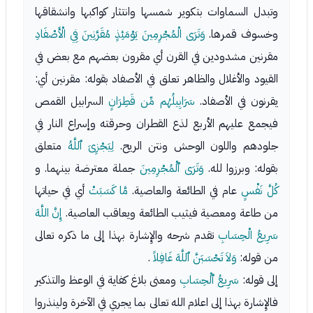
وتبدل السماوات بتكوير شمسها وانتثار كواكبها وانشقاقها
وخسوف قمرها.
وَتَرَى الْمُجْرِمِينَ يَوْمَئِذٍ مُقَرَّنِينَ فِي الْأَصْفَادِ
مقرنين مشدودين في القرن أي مقرون بعضهم مع بعض في
القيود والأغلال والظاهر تعلق في الأصفاد بقوله: مقرنين أي:
يقرنون في الأصفاد.
سَرَابِيلُهُم مِّن قَطِرَانٍ
السرابيل القمص
فيجمع عليهم الأربع لذع القطران وحرقته وإسراع النار في
جلودهم واللون الوحش ونتن الريح.
لِيَجْزِىَ ٱللَّهُ
متعلق
بقوله: وبرزوا لله.
وَتَرَى ٱلْمُجْرِمِينَ
جملة معترضة بينهما. و
كُلَّ نَفْسٍ
عام في الطائعة والعاصية.
مَّا كَسَبَتْ
أي في حياتها
من طاعة ومعصية فيثيب الطائعة ويعاقب العاصية.
إِنَّ اللَّهَ
سَرِيعُ الْحِسَابِ
تقدم شرحه والإِشارة بهذا إلى ما ذكره تعالى
من قوله:
وَلاَ تَحْسَبَنَّ ٱللَّهَ غَافِلاً
.
إلى قوله:
سَرِيعُ ٱلْحِسَابِ
ومعنى بلاغ كفاية في الوعظ والتذكير
فالإِشارة بهذا إلى اعلام الله تعالى بما يجري في الآخرة ولينذروا