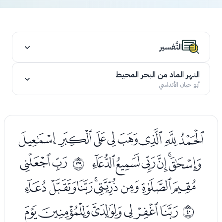
التَّفسير
النهر الماد من البحر المحيط
أبو حيان الأندلسي
ﯓﯔﯕﯖﯗﯘﯙﯚ
ﯛﯜﯝﯞﯟﯠ
ﯢﯣ
ﰦ
ﯤﯥﯦﯧﯨﯩﯪﯫ
ﯭﯮﯯﯰﯱﯲ
ﰧ