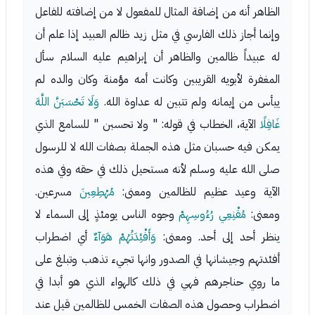
الظاهر أنه من إضافة المثال للمفعول لا من إضافته للفاعل
وإنما أجاز ذلك الفارسي في مثل زيد ظالم العبيد إذا علم أن
له عبيداً ظالمين والظاهر أن إبراهيم عليه السلام سأل
المغفرة لأبويه القريبين وكانت أمه مؤمنة وكان والده لم
ييأس من إيمانه ولم تتبين له عداوة الله.
وَلَا تَحْسَبَنَّ اللَّهَ
غَافِلًا
الآية، الخطاب في قوله: " ولا تحسبن " للسامع الذي
يمكن فيه حسبان مثل هذه الجملة بصفات الله لا للرسول
صلى الله عليه وسلم لأنه مستحيل ذلك في حقه وفي هذه
الآية وعيد عظيم للظالمين ومعنى:
مُهْطِعِينَ
مسرعين.
ومعنى:
مُقْنِعِي رُءُوسِهِمْ
وجوه الناس يومئذٍ إلى السماء لا
ينظر أحد إلى أحد. ومعنى:
وَأَفْئِدَتُهُمْ هَوَآءٌ
أي اضطراب
أفئدتهم وجيشانها في الصدور وانها تجيء تذهب وتبلغ على
ما روي حناجرهم فهي في ذلك كالهواء الذي هو أبدا في
اضطراب وحصول هذه الصفات الخمس للظالمين قيل عند