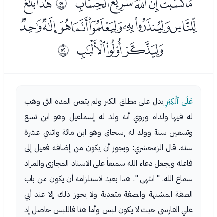
ﯠﯡﯢﯣﯤﯥﯦ
ﯨﯩ
ﰲ
ﯪﯫﯬﯭﯮﯯﯰﯱ
ﯲﯳﯴ
ﰳ
عَلَى ٱلْكِبَرِ
يدل على مطلق الكبر ولم يتعين المدة التي وهب
له فيها ولداه وروي أنه ولد له إسماعيل وهو ابن تسع
وتسعين سنة وولد له إسحاق وهو ابن مائة واثنتي عشرة
سنة. قال الزمخشري: ويجوز أن يكون من إضافة فعيل إلى
فاعله ويجعل دعاء الله سميعاً على الاسناد المجازي والمراد
سماع الله. " انتهى ". هذا بعيد لاستلزامه أن يكون من باب
الصفة المشبهة والصفة متعدية ولا يجوز ذلك إلا عند أبي
علي الفارسي حيث لا يكون لبس وأما هنا فاللبس حاصل إذ