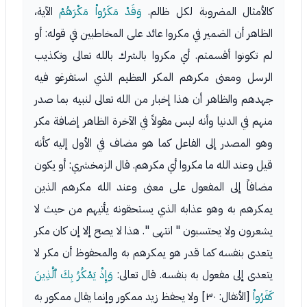
كالأمثال المضروبة لكل ظالم.
وَقَدْ مَكَرُواْ مَكْرَهُمْ
الآية،
الظاهر أن الضمير في مكروا عائد على المخاطبين في قوله: أو
لم تكونوا أقسمتم. أي مكروا بالشرك بالله تعالى وتكذيب
الرسل ومعنى مكرهم المكر العظيم الذي استفرغو فيه
جهدهم والظاهر أن هذا إخبار من الله تعالى لنبيه بما صدر
منهم في الدنيا وأنه ليس مقولاً في الآخرة الظاهر إضافة مكر
وهو المصدر إلى الفاعل كما هو مضاف في الأول إليه كأنه
قيل وعند الله ما مكروا أي مكرهم. قال الزمخشري: أو يكون
مضافاً إلى المفعول على معنى وعند الله مكرهم الذين
يمكرهم به وهو عذابه الذي يستحقونه يأتيهم من حيث لا
يشعرون ولا يحتسبون " انتهى ". هذا لا يصح إلا إن كان مكر
يتعدى بنفسه كما قدر هو يمكرهم به والمحفوظ أن مكر لا
يتعدى إلى مفعول به بنفسه. قال تعالى:
وَإِذْ يَمْكُرُ بِكَ ٱلَّذِينَ
كَفَرُواْ
[الأنفال: ٣٠] ولا يحفظ زيد ممكور وإنما يقال ممكور به