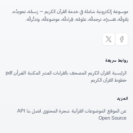
موسوعة إلكترونية شاملة في خدمة القرآن الكريم — رَسمُه، تجويدُه،
تِلاواتُه، تفسيرُه، ترجماتُه، علومُه، قِراءاتُه، موضوعاتُه، وتدبُّراتُه.
روابط سريعة
الرئيسية
القرآن الكريم
المصحف بالقراءات العشر
المكتبة
القرآن pdf
خطوط القرآن الكريم
المزيد
عن الموقع
الموضوعات القرآنية
شجرة المحتوى
اتصل بنا
API
Open Source