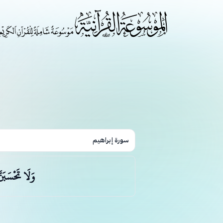
سورة إبراهيم
وَلَا تَحْسَبَن