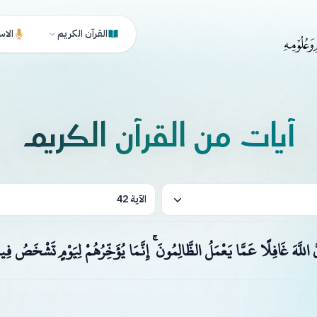
القرآن الكريم
الاس
آيات من القرآن الكريم
الآية 42
َّ اللَّهَ غَافِلًا عَمَّا يَعْمَلُ الظَّالِمُونَ ۚ إِنَّمَا يُؤَخِّرُهُمْ لِيَوْمٍ تَشْخَصُ فِي