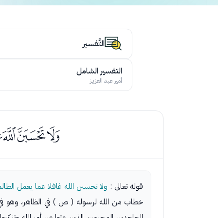
التَّفسير
التفسير الشامل
أمير عبد العزيز
ﯶﯷﯸ
قوله تعالى :
ولا تحسبن الله غافلا عما يعمل الظالمون إنما يؤخرهم ليوم تشخص فيه
خطاب من الله لرسوله ( ص ) في الظاهر، وهو في
الجاحدين المجرمين الذين عتوا عن أمر الله وتنكب