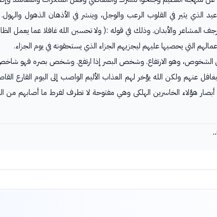
يد الذي يثير في القلوب الرعب والوجل، وينشر في الأذهان الذهول والهول
ُرجف المشاعر والأبدان. وذلك في قوله :( ولا تحسبن الله غافلا عما يعمل الظ
عمالهم التي يحصيها عليهم ليجزيهم الجزاء الذي يستحقونه في يوم الجزاء.
من الشخوص، وهو الارتفاع. وشخص البصر إذا ارتفع. وشخص بصره فهو شاخص 
افل عنهم ولكن الله يؤخر لهم العذاب الأليم الواصب إلى اليوم القارع القاص
أبصار هؤلاء الخاسرين الهلكى وهي مفتوحة لا تطرف لفرط ما أصابهم من ال