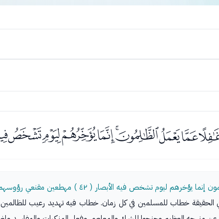
ﯹﯺﯻﯼﯽﯾﯿﰀﰁﰂ
 الأبصار ( ٤٢ ) مهطعين مقنعي رؤوسهم لا يرتد إليهم طرفهم وأفئدتهم هواء ( ٤٣ )
 الحقيقة خطاب للمسلمين في كل زمان. خطاب فيه تهديد رعيب للظالمين 
وا عن منهجه العظيم وجنحوا للشرك والمعاصي وفعل المنكرات والمفاسد وإضلا