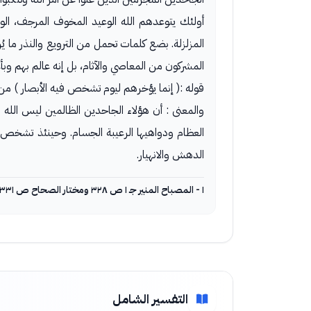
أولئك يتوعدهم الله الوعيد المخوف المرجف، الوع
المزلزلة. بضع كلمات تحمل من الترويع والنذر ما ي
المشركون من المعاصي والآثام، بل إنه عالم بهم وبأ
قوله :( إنما يؤخرهم ليوم تشخص فيه الأبصار ) 
والمعنى : أن هؤلاء الجاحدين الظالمين ليس الله بغ
العظام ودواهيها الرعيبة الجسام. وحينئذ تشخص 
الدهش والانهيار.
١ - المصباح المنير جـ ١ ص ٣٢٨ ومختار الصحاح ص ٣٣١..
التفسير الشامل