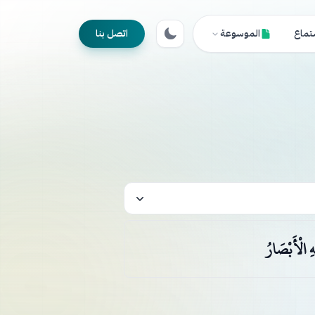
تماع
الموسوعة
اتصل بنا
هِ الْأَبْصَارُ