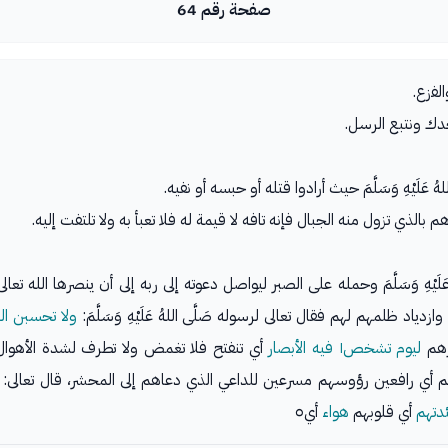
صفحة رقم 64
لفزع.
ك ونتبع الرسل.
لَيْهِ وَسَلَّمَ حيث أرادوا قتله أو حبسه أو نفيه.
الذي تزول منه الجبال فإنه تافه لا قيمة له فلا تعبأ به ولا تلتفت إليه.
عَلَيْهِ وَسَلَّمَ وحمله على الصبر ليواصل دعوته إلى ربه إلى أن ينصرها الله ت
اد ظلمهم لهم فقال تعالى لرسوله صَلَّى اللهُ عَلَيْهِ وَسَلَّمَ:
ولا تحسبن الل
رهم
ليوم تشخص١ فيه الأبصار
أي تنفتح فلا تغمض ولا تطرف لشدة الأهوال
ي رافعين رؤوسهم مسرعين للداعي الذي دعاهم إلى المحشر، قال تعالى:
دتهم
أي قلوبهم
هواء
أي٥