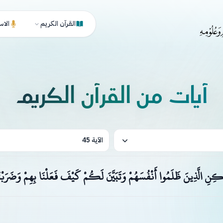
القرآن الكريم
الاس
آيات من القرآن الكريم
الآية 45
ِنِ الَّذِينَ ظَلَمُوا أَنْفُسَهُمْ وَتَبَيَّنَ لَكُمْ كَيْفَ فَعَلْنَا بِهِمْ وَضَرَبْن