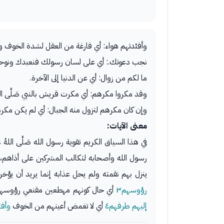
وأفئدتهم هواء: أي فارغة من العقل لشدة الخوف وا
نجب دعوتك.: أي على لسان رسولك فنعبدك ونوحد
ما لكم من زوال: أي عن الدنيا إلى الآخرة.
وقد مكروا مكرهم: أي مكرت قريش بالنبي صَلَّى اللهُ عَ
وإن كان مكرهم لتزول منه الجبال: أي لم يكن مكرهم ب
معنى الآيات:
في هذا السياق الكريم تقوية رسول الله صَلَّى اللهُ 
رسول الله وأصحابه لتكالب المشركين على أذاهم، وازدي
ينزل بهم نقمته ولم يحل عذابه إنما يريد أن يؤخ
رؤوسهم٣
أي حال كونهم مهطعين مقنعي رؤوسهم أ
إليهم طرفهم٤
أي لا تغمض أعينهم من الخوف
وأفئ