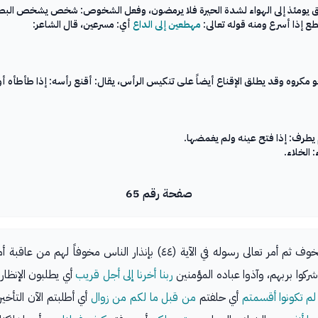
 إذا أسرع ومنه قوله تعالى:
مهطعين إلى الداع
أي: مسرعين، قال الشاعر:
هو مكروه وقد يطلق الإقناع أيضاً على تنكيس الرأس، يقال: أقنع رأسه: إذا طأطأه أ
 يطرف: إذا فتح عينه ولم يغمضها.
صفحة رقم 65
فارغة من الوعي والإدراك لما أصابها من الفزع والخوف ثم أمر تعالى رسوله في
ركوا بربهم، وآذوا عباده المؤمنين
ربنا أخرنا إلى أجل قريب
أي يطلبون الإنظار 
لم تكونوا أقسمتم
أي حلفتم
من قبل ما لكم من زوال
أي أطلبتم الآن التأخير