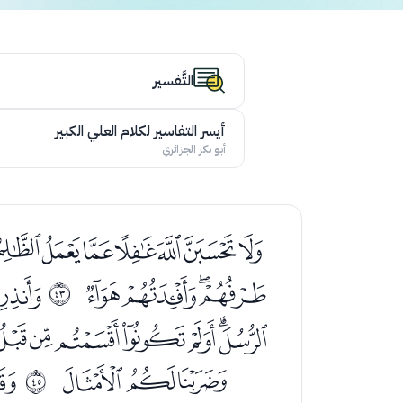
التَّفسير
أيسر التفاسير لكلام العلي الكبير
أبو بكر الجزائري
ﯶﯷﯸﯹﯺﯻﯼ
ﭗﭘﭙﭚ
ﭜ
ﰪ
ﭬﭭﭮﭯﭰﭱﭲﭳ
ﮃﮄﮅ
ﮇ
ﰬ