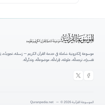
موسوعة إلكترونية شاملة في خدمة القرآن الكريم — رَسمُه، تجويدُه، تِلاو
تفسيرُه، ترجماتُه، علومُه، قِراءاتُه، موضوعاتُه، وتدبُّراتُه.
الموسوعة القرآنية
—
Quranpedia.net
© 2026