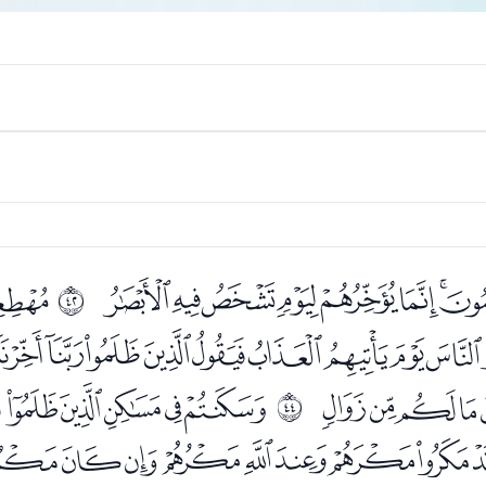
ﯽﯾﯿﰀﰁﰂﰃ
ﭑ
ﰩ
ﭝﭞﭟﭠﭡﭢﭣﭤﭥﭦ
ﭴﭵﭶ
ﭸﭹﭺﭻﭼ
ﰫ
ﮈﮉﮊﮋﮌﮍﮎﮏ