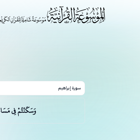
سورة إبراهيم
وَسَكَنْتُمْ فِي مَسَاك