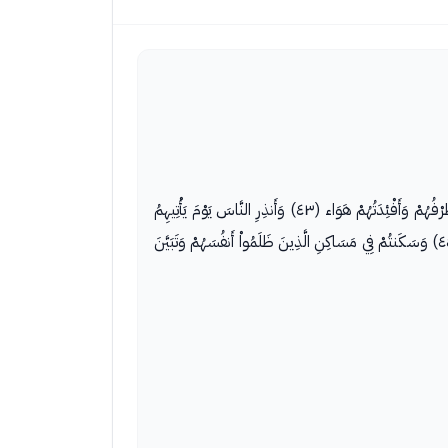
وَلاَ تَحْسَبَنَّ اللهَ غَافِلاً عَمَّا يَعْمَلُ الظَّالِمُونَ إِنَّمَا يُؤَخِّرُهُمْ لِيَوْمٍ تَشْخَصُ فِيهِ الأَبْصَارُ (٤٢) مُهْطِعِينَ مُقْنِعِي رُءُوسِهِمْ لاَ يَرْتَدُّ إِلَيْهِمْ طَرْفُهُمْ وَأَفْئِدَتُهُمْ هَوَاء (٤٣) وَأَنذِرِ النَّاسَ يَوْمَ يَأْتِيهِمُ
الْعَذَابُ فَيَقُولُ الَّذِينَ ظَلَمُواْ رَبَّنَا أَخِّرْنَا إِلَى أَجَلٍ قَرِيبٍ نُّجِبْ دَعْوَتَكَ وَنَتَّبِعِ الرُّسُلَ أَوَلَمْ تَكُونُواْ أَقْسَمْتُم مِّن قَبْلُ مَا لَكُم مِّن زَوَالٍ (٤٤) وَسَكَنتُمْ فِي مَسَاكِنِ الَّذِينَ ظَلَمُواْ أَنفُسَهُمْ وَتَبَيَّنَ