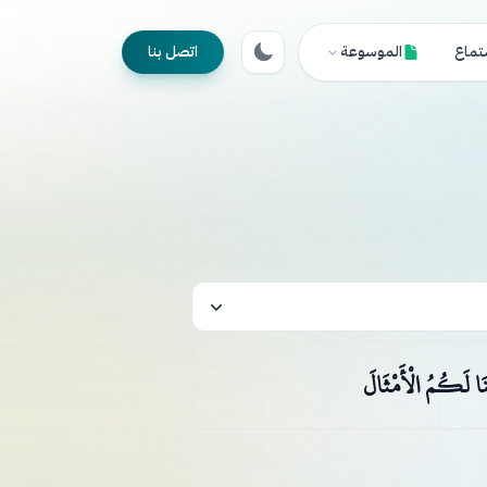
تماع
الموسوعة
اتصل بنا
َا لَكُمُ الْأَمْثَالَ