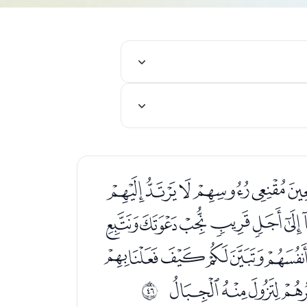
ﭒﭓﭔﭕﭖ
ﭧﭨﭩﭪﭫ
ﭽﭾﭿﮀﮁﮂ
ﮐﮑﮒ
ﰭ