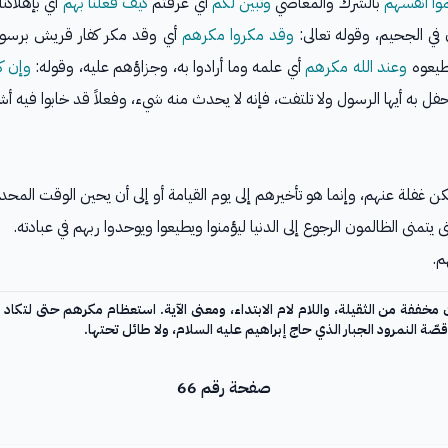
وا أنفسهم
بالشرك والمعاصي
وتبين لكم
أي عرفتم
كيف فعلنا بهم
أي بإهلاكنا
في الجحيم، وقوله تعالى:
وقد مكروا مكرهم
أي وقد مكر كفار قريش برسول 
تطيعوه
وعند الله مكرهم
أي علمه وما أرادوا به، وجزاؤهم عليه، وقوله:
وإن ك
 تحفل به أيها الرسول ولا تلتفت، فإنه لا يحدث منه شيء، وفعلاً قد خابوا فيه أش
 غفلة عنهم، وإنما هو تأخيرهم إلى يوم القيامة أو إلى أن يحين الوقت المحد
تمنى الظالمون الرجوع إلى الدنيا ليؤمنوا ويطيعوا ويوحدوا ربهم في عبادته.
م.
ن مخففة من الثقيلة، واللام لام الابتداء، ومعنى الآية. استعظام مكرهم حتى لتكاد 
صّة النمرود الجبار الذي حاج إبراهيم عليه السلام، ولا طائل تحتها.
صفحة رقم 66