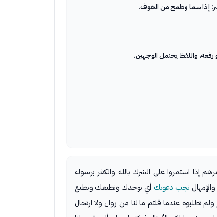
و رفعه، واللفظ يحتمل الوجهين.
 الآية (٤٤) بإنذار الناس مخوفاً لهم من عاقبة أمرهم إذا استمروا على الشرك بالله والكفر برسوله
والإمهال
نجب دعوتك
أي نوحدك ونطيعك ونطيع
 ولم تطلبوه عندما قلتم ما لنا من زوال ولا ارتحال