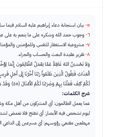
٥-
بيان استجابة دعاء إبراهيم عليه السلام فيما سال
٦-
وجوب حمد الله وشكره على ما ينعم به على عب
٧-
مشروعية الاستغفار للنفس وللمؤمنين والمؤمنا
٨-
تقرير عقيدة البعث والحساب والجزاء.
لَكُمْ كَيْفَ فَعَلْنَا بِهِمْ وَضَرَبْنَا لَكُمُ الأَمْثَالَ (٤٥) وَقَدْ مَكَرُواْ مَكْرَهُمْ وَعِندَ اللهِ مَكْرُهُمْ وَإِن كَانَ مَكْرُهُمْ لِتَزُولَ مِنْهُ الْجِبَالُ (٤٦)
شرح الكلمات:
عما يعمل الظالمون: أي المشركون من أهل مكة وغ
ليوم تشخص فيه الأبصار: أي تنفتح فلا تغمض لشدة 
مهطعين مقنعي رؤوسهم: أي مسرعين إلى الداعي ال