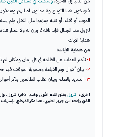
من الدنيا إلى الآخرة،
وسكنتم في مساكن الذين ظلم
فيوبخون هذا التوبيخ ولا يجابون لطلبهم ويقذفون 
الموت أو قتله، أو نفيه وعزموا على القتل ولم يس
لتزول منه الجبال فإنه تافه لا وزن له ولا اعتبار فلا
هداية الآيات
من هداية الآيات:
١-
تأخير العذاب عن الظلمة في كل زمان ومكان لم يكن
٢-
بيان أهوال يوم القيامة وصعوبة الموقف فيه حتى ي
٣-
التنديد بالظلم وبيان عقاب الظالمين بذكر أحواله
١ قرىء:
لتزول
بفتح اللام الأولى وضم الآخرة لتزول، وإ
الذي رجّحه ابن جرير الطبري. هنا ذكر القرطبي بإسهاب ق