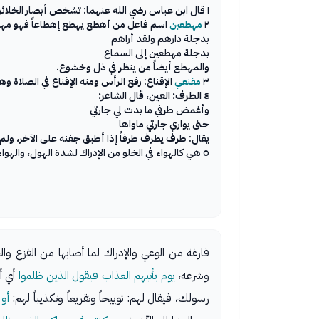
١ قال ابن عباس رضي الله عنهما: تشخص أبصار الخلائق يومئذ إلى الهواء لشدة الحيرة فلا يرمضون، وفعل الشخوص: شخص يشخص البصر: إذا سما وطمح من الخوف.
٢
مهطعين
اسم فاعل من أهطع يهطع إهطاعاً فهو مهطع
بدجلة دارهم ولقد أراهم
بدجلة مهطعين إلى السماع
والمهطع أيضاً من ينظر في ذل وخشوع.
٣
مقنعي
الإقناع: رفع الرأس ومنه الإقناع في الصلاة و
٤ الطرف: العين، قال الشاعر:
وأغمض طرفي ما بدت لي جارتي
حتى يواري جارتي ماواها
يقال: طرف يطرف طرفاً إذا أطبق جفنه على الآخر، ولم
٥ هي كالهواء في الخلو من الإدراك لشدة الهول، والهواء: الخلاء.
وشرعه،
يوم يأتيهم العذاب فيقول الذين ظلموا
أي أش
رسولك، فيقال لهم: توييخاً وتقريعاً وتكذيباً لهم:
أو 