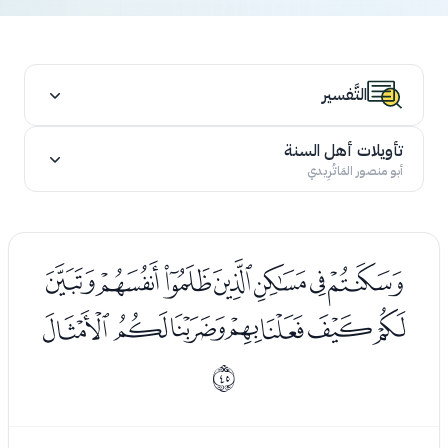
التَّفسير
تأويلات أهل السنة
أبو منصور المَاتُرِيدي
ﭸﭹﭺﭻﭼﭽﭾ
ﭿﮀﮁﮂﮃﮄﮅ
ﰬ