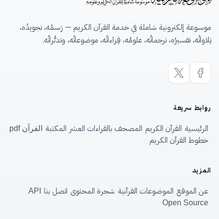
موسوعة إلكترونية شاملة في خدمة القرآن الكريم — رَسمُه، تجويدُه،
تِلاواتُه، تفسيرُه، ترجماتُه، علومُه، قِراءاتُه، موضوعاتُه، وتدبُّراتُه.
روابط سريعة
الرئيسية
القرآن الكريم
المصحف بالقراءات العشر
المكتبة
القرآن pdf
خطوط القرآن الكريم
المزيد
عن الموقع
الموضوعات القرآنية
شجرة المحتوى
اتصل بنا
API
Open Source