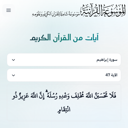
فتح ال
آيات من القرآن الكريم
سورة إبراهيم
الآية 47
فَلَا تَحْسَبَنَّ اللَّهَ مُخْلِفَ وَعْدِهِ رُسُلَهُ ۗ إِنَّ اللَّهَ عَزِيزٌ ذُو
انْتِقَامٍ