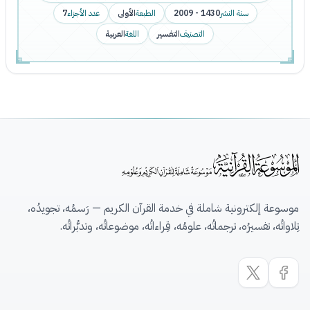
سنة النشر
1430 - 2009
الطبعة
الأولى
عدد الأجزاء
7
التصنيف
التفسير
اللغة
العربية
موسوعة إلكترونية شاملة في خدمة القرآن الكريم — رَسمُه، تجويدُه،
تِلاواتُه، تفسيرُه، ترجماتُه، علومُه، قِراءاتُه، موضوعاتُه، وتدبُّراتُه.