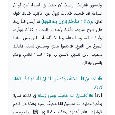
والنسورِ، ففزعَتْ، وظنتْ أن حدثَ في السماءِ أمرٌ، أو أنَّ
الساعةَ قد قامت، فكادتْ تزولُ عن أماكِنها، فذلك قوله
تعالى:
وَإِنْ كَانَ مَكْرُهُمْ لِتَزُولَ مِنْهُ الْجِبَالُ
ثم أرسلَ اللهُ ريحًا
على صرحِ نمرود، فألقتْ رأسَه في البحر، وانكفأتْ بيوتُهم،
وأخذت النمرودَ الرجفةُ، وتبلبلَتْ ألسنةُ الناسِ حينَ سقطَ
الصرحُ من الفزعِ، فتكنموا بثلاثةٍ وسعبينَ لسانًا، فلذلك
سميت: بابِل؛ لتبلبلِ الألسنِ بها، وكانَ لسانُ الناسِ يومئذٍ
بالسريانيةِ (١).
...
فَلَا تَحْسَبَنَّ اللَّهَ مُخْلِفَ وَعْدِهِ رُسُلَهُ إِنَّ اللَّهَ عَزِيزٌ ذُو انْتِقَامٍ
.
(٤٧)
[٤٧]
فَلَا تَحْسَبَنَّ اللَّهَ مُخْلِفَ وَعْدِهِ رُسُلَهُ
في الكلامِ تقديمٌ
وتأخيرٌ تقديُره: فلا تحسبنَّ اللهَ مخلِفَ رسلِه وعدَهُ من النصرِ
لأوليائِه، وهلاكِ أعدائِه، وهذا تثبيتٌ للنبيِّ - ﷺ - ولغيرِه من