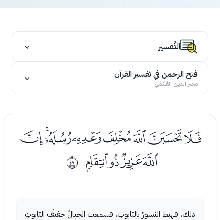
التَّفسير
فتح الرحمن في تفسير القرآن
مجير الدين العُلَيْمي
ﮔﮕﮖﮗﮘﮙﮚﮛ
ﮜﮝﮞﮟ
ﰮ
ذلك، فهبط النسورُ بالتابوتِ، فسمعت الجبالُ حفيفَ التابوتِ