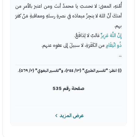
أُمَّتهِ، المعنى: لا تحسَبْ يا محمدُ أنتَ ومن اعتبرَ بالأمرِ من
أمتكَ أنَّ اللهَ لا ينجِزُ ميعادَه في نصرةِ رسلهِ ومعاقبةِ مَنْ كفرَ
بهم.
إِنَّ اللَّهَ عَزِيزٌ
غالبٌ لا يُدَافَعُ.
ذُو انْتِقَامٍ
من الكَفَرَةِ، لا سبيلَ إلى عفوِه عنهم.
...
(١) انظر: "تفسير الطبري" (١٣/ ٢٤٤)، و"تفسير البغوي" (٢/ ٥٦٩).
صفحة رقم 535
عرض المزيد