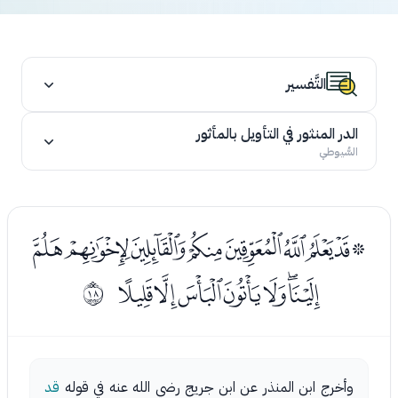
التَّفسير
الدر المنثور في التأويل بالمأثور
السُّيوطي
ﭻﭼﭽﭾﭿﮀﮁﮂﮃ
ﮄﮅﮆﮇﮈﮉﮊ
ﰑ
وأخرج ابن المنذر عن ابن جريج رضي الله عنه في قوله
قد