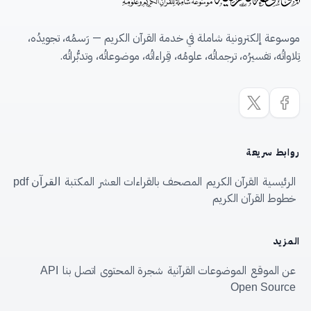
موسوعة إلكترونية شاملة في خدمة القرآن الكريم — رَسمُه، تجويدُه،
تِلاواتُه، تفسيرُه، ترجماتُه، علومُه، قِراءاتُه، موضوعاتُه، وتدبُّراتُه.
روابط سريعة
الرئيسية
القرآن الكريم
المصحف بالقراءات العشر
المكتبة
القرآن pdf
خطوط القرآن الكريم
المزيد
عن الموقع
الموضوعات القرآنية
شجرة المحتوى
اتصل بنا
API
Open Source