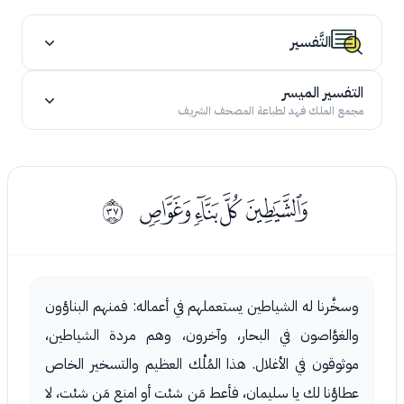
التَّفسير
التفسير الميسر
مجمع الملك فهد لطباعة المصحف الشريف
ﯥﯦﯧﯨ
ﰤ
وسخَّرنا له الشياطين يستعملهم في أعماله: فمنهم البناؤون
والغوَّاصون في البحار، وآخرون، وهم مردة الشياطين،
موثوقون في الأغلال. هذا المُلْك العظيم والتسخير الخاص
عطاؤنا لك يا سليمان، فأعط مَن شئت أو امنع مَن شئت، لا