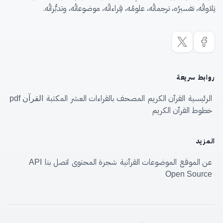
تِلاواتُه، تفسيرُه، ترجماتُه، علومُه، قِراءاتُه، موضوعاتُه، وتدبُّراتُه.
روابط سريعة
الرئيسية
القرآن الكريم
المصحف بالقراءات العشر
المكتبة
القرآن pdf
خطوط القرآن الكريم
المزيد
عن الموقع
الموضوعات القرآنية
شجرة المحتوى
اتصل بنا
API
Open Source