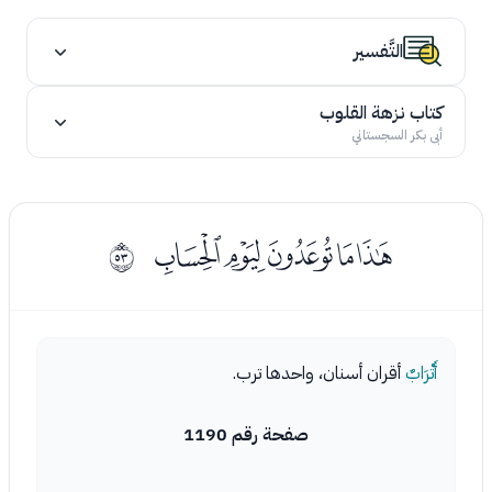
التَّفسير
كتاب نزهة القلوب
أبى بكر السجستاني
ﮨﮩﮪﮫﮬ
ﰴ
أَتْرَابٌ
أقران أسنان، واحدها ترب.
صفحة رقم 1190