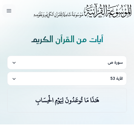
فتح ال
آيات من القرآن الكريم
سورة ص
الآية 53
هَٰذَا مَا تُوعَدُونَ لِيَوْمِ الْحِسَابِ