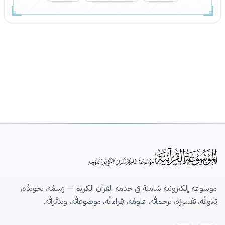
موسوعة إلكترونية شاملة في خدمة القرآن الكريم — رَسمُه، تجويدُه،
تِلاواتُه، تفسيرُه، ترجماتُه، علومُه، قِراءاتُه، موضوعاتُه، وتدبُّراتُه.