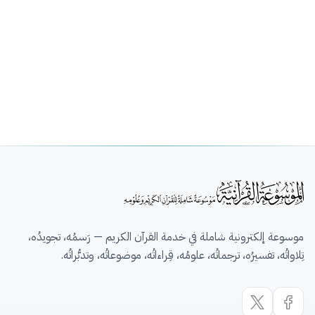
موسوعة إلكترونية شاملة في خدمة القرآن الكريم — رَسمُه، تجويدُه،
تِلاواتُه، تفسيرُه، ترجماتُه، علومُه، قِراءاتُه، موضوعاتُه، وتدبُّراتُه.