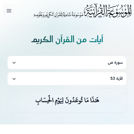
فتح ال
آيات من القرآن الكريم
سورة ص
الآية 53
هَٰذَا مَا تُوعَدُونَ لِيَوْمِ الْحِسَابِ