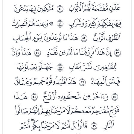
ﮕﮖﮗﮘ
ﮚﮛﮜ
ﰱ
ﮝﮞﮟﮠ
ﮢﮣﮤ
ﰲ
ﮥﮦ
ﮨﮩﮪﮫﮬ
ﰳ
ﮮﮯﮰﮱﯓﯔﯕ
ﯗﯘﯙ
ﰴ
ﰵ
ﯚﯛﯜ
ﯞﯟ
ﰶ
ﯠﯡ
ﯣﯤﯥﯦ
ﰷ
ﯨﯩﯪﯫ
ﯭ
ﰸ
ﰹ
ﯮﯯﯰﯱﯲﯳﯴﯵﯶ
ﯷ
ﯹﯺﯻﯼﯽﯾﯿﰀ
ﰺ