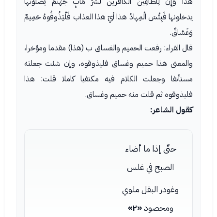
هذا وَإِنَّ لِلطَّاغِينَ الكافرين لَشَرَّ مَآبٍ جَهَنَّمَ يَصْلَوْنَها
يدخلونها فَبِئْسَ الْمِهادُ هذا أيّ هذا العذاب فَلْيَذُوقُوهُ حَمِيمٌ
وَغَسَّاقٌ.
قال الفراء: رفعت الحميم والغساق ب (هذا) مقدما ومؤخرا،
والمعنى هذا حميم وغساق فليذوقوه، وإن شئت جعلته
مستأنفا وجعلت الكلام فيه مكتفيا كاملا قلت: هذا
فليذوقوه ثم قلت منه حميم وغساق.
كقول الشاعر:
حتّى إذا ما أضاء
الصبح في غلس
وغودر البقل ملوي
ومحصود
«٢»