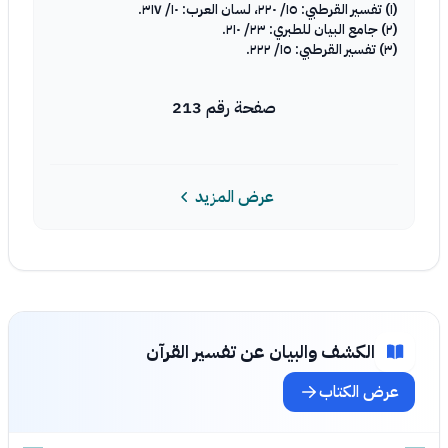
(١) تفسير القرطبي: ١٥/ ٢٢٠، لسان العرب: ١٠/ ٣١٧.
(٢) جامع البيان للطبري: ٢٣/ ٢١٠.
(٣) تفسير القرطبي: ١٥/ ٢٢٢.
صفحة رقم 213
عرض المزيد
الكشف والبيان عن تفسير القرآن
عرض الكتاب