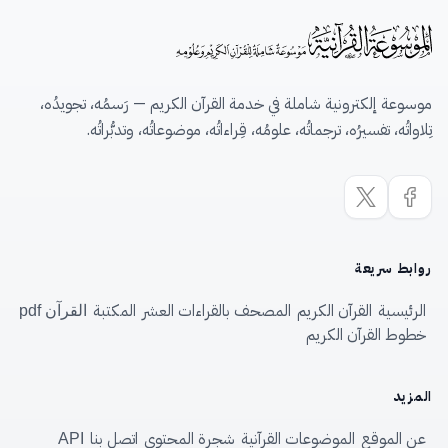
موسوعة إلكترونية شاملة في خدمة القرآن الكريم — رَسمُه، تجويدُه،
تِلاواتُه، تفسيرُه، ترجماتُه، علومُه، قِراءاتُه، موضوعاتُه، وتدبُّراتُه.
روابط سريعة
الرئيسية
القرآن الكريم
المصحف بالقراءات العشر
المكتبة
القرآن pdf
خطوط القرآن الكريم
المزيد
عن الموقع
الموضوعات القرآنية
شجرة المحتوى
اتصل بنا
API