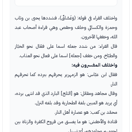
واختلف القراء في قوله: (وَغَسَّاقٌ)، فشددها يحيى بن وثاب
وحمزة والكسائي وخلف وحفص وهي قراءة أصحاب عبد
الله، وخففها الآخرون.
قال الفراء: من شدد جعله اسما على فعّال نحو الخبّاز
والطبّاخ. ومن خفف [جعله] اسما على فعال نحو العذاب.
واختلف المفسرون فيه:
فقال ابن عبّاس: هو الزمهرير يحرقهم ببرده كما تحرقهم
النار.
وقال مجاهد ومقاتل: هو [الثلج] البارد الذي قد انتهى برده،
أي يريد هو المبين بلغة الطحارية وقد بلغه النزل.
محمّد بن كعب: هو عصارة أهل النار.
قتادة والأخفش: هو ما يغسق من قروح الكفرة والزناة بين
لحومهم وجلودهم، أيّ تسيل.