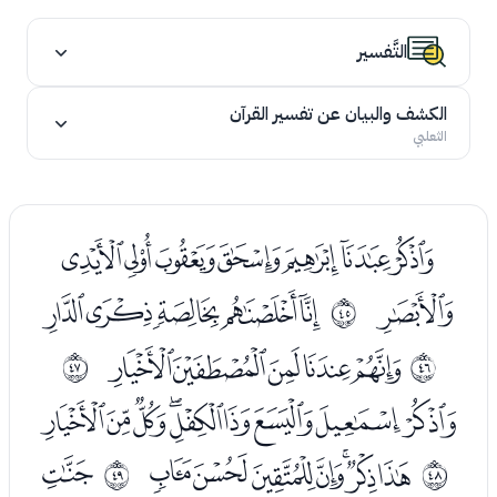
التَّفسير
الكشف والبيان عن تفسير القرآن
الثعلبي
ﭭﭮﭯﭰﭱﭲﭳ
ﭴ
ﭶﭷﭸﭹﭺ
ﰬ
ﭼﭽﭾﭿﮀ
ﰭ
ﰮ
ﮂﮃﮄﮅﮆﮇﮈﮉﮊ
ﮌﮍﮎﮏﮐﮑﮒ
ﮔ
ﰯ
ﰰ