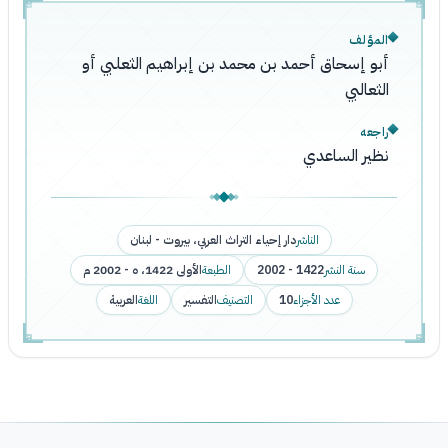
المؤلف
أبو إسحاق أحمد بن محمد بن إبراهيم الثعلبي أو
الثعالبي
راجعه
نظير الساعدي
الناشر
دار إحياء التراث العربي، بيروت - لبنان
سنة النشر
1422 - 2002
الطبعة
الأولى 1422، ه - 2002 م
عدد الأجزاء
10
التصنيف
التفسير
اللغة
العربية