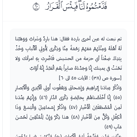
ﰁﰂﰃﰄﰅ
ﰻ
ثم نبعث له عين أخرى باردة فقال: هذا بارِدٌ وَشَرابٌ وَوَهَبْنا
لَهُ أَهْلَهُ وَمِثْلَهُمْ مَعَهُمْ رَحْمَةً مِنَّا وَذِكْرى لِأُولِي الْأَلْبابِ وَخُذْ
بِيَدِكَ ضِغْثاً أي حزمة من الحشيش فَاضْرِبْ بِهِ امرأتك وَلا
تَحْنَثْ في يمينك إِنَّا وَجَدْناهُ صابِراً نِعْمَ الْعَبْدُ إِنَّهُ أَوَّابٌ
[سورة ص (٣٨) : الآيات ٤٥ الى ٦٠]
وَاذْكُرْ عِبادَنا إِبْراهِيمَ وَإِسْحاقَ وَيَعْقُوبَ أُولِي الْأَيْدِي وَالْأَبْصارِ
(٤٥) إِنَّا أَخْلَصْناهُمْ بِخالِصَةٍ ذِكْرَى الدَّارِ (٤٦) وَإِنَّهُمْ عِنْدَنا
لَمِنَ الْمُصْطَفَيْنَ الْأَخْيارِ (٤٧) وَاذْكُرْ إِسْماعِيلَ وَالْيَسَعَ وَذَا
الْكِفْلِ وَكُلٌّ مِنَ الْأَخْيارِ (٤٨) هذا ذِكْرٌ وَإِنَّ لِلْمُتَّقِينَ لَحُسْنَ
مَآبٍ (٤٩)
جَنَّاتِ عَدْنٍ مُفَتَّحَةً لَهُمُ الْأَبْوابُ (٥٠) مُتَّكِئِينَ فِيها يَدْعُونَ