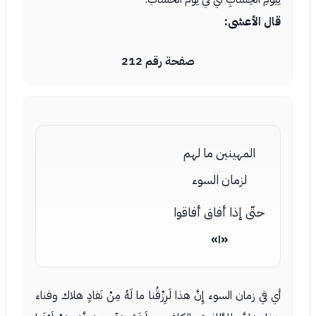
قال الأعشى:
صفحة رقم 212
المهينين ما لهم
لزمان السوء
حتّى إذا أفاق أفاقوا
«١»
أي في زمان السوء إِنَّ هذا لَرِزْقُنا ما لَهُ مِنْ نَفادٍ هلاك وفناء