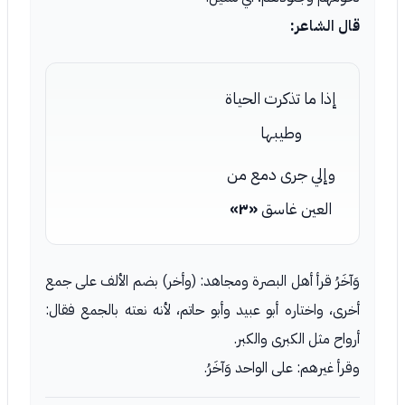
قال الشاعر:
إذا ما تذكرت الحياة
وطيبها
وإلي جرى دمع من
العين غاسق
«٣»
وَآخَرُ قرأ أهل البصرة ومجاهد: (وأخر) بضم الألف على جمع
أخرى، واختاره أبو عبيد وأبو حاتم، لأنه نعته بالجمع فقال:
أرواح مثل الكبرى والكبر.
وقرأ غيرهم: على الواحد وَآخَرُ.