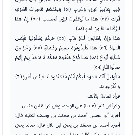
فِيها بِفاكِهَةٍ كَثِيرَةٍ وَشَرابٍ (٥١) وَعِنْدَهُمْ قاصِراتُ الطَّرْفِ
أَتْرابٌ (٥٢) هذا ما تُوعَدُونَ لِيَوْمِ الْحِسابِ (٥٣) إِنَّ هذا
لَرِزْقُنا ما لَهُ مِنْ نَفادٍ (٥٤)
هذا وَإِنَّ لِلطَّاغِينَ لَشَرَّ مَآبٍ (٥٥) جَهَنَّمَ يَصْلَوْنَها فَبِئْسَ
الْمِهادُ (٥٦) هذا فَلْيَذُوقُوهُ حَمِيمٌ وَغَسَّاقٌ (٥٧) وَآخَرُ مِنْ
شَكْلِهِ أَزْواجٌ (٥٨) هذا فَوْجٌ مُقْتَحِمٌ مَعَكُمْ لا مَرْحَباً بِهِمْ إِنَّهُمْ
صالُوا النَّارِ (٥٩)
قالُوا بَلْ أَنْتُمْ لا مَرْحَباً بِكُمْ أَنْتُمْ قَدَّمْتُمُوهُ لَنا فَبِئْسَ الْقَرارُ (٦٠)
وَاذْكُرْ عِبادَنا.
قرأه العامة: بالألف.
وقرأ ابن كثير: (عبدنا) على الواحد، وهي قراءة ابن عبّاس.
أخبرنا أبو الحسن أحمد بن محمّد بن يوسف الفقيه قال:
أخبرنا أحمد بن محمّد بن يحيى ابن بلال قال: حدثنا يحيى
بن الربيع المكي قال: حدثنا سفيان بن عيينة عن عمر بن