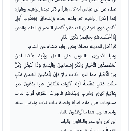
عطاء عن ابن عبّاس أنه كان يقرأ: واذكر عبدنا إبراهيم ويقول:
إنما [ذكر] إبراهيم ثم ولده بعده وَإِسْحاقَ وَيَعْقُوبَ أُولِي
الْأَيْدِي ذوي القوة في العبادة وَالْأَبْصارِ التبصر في العلم والدين
إِنَّا أَخْلَصْناهُمْ بِخالِصَةٍ ذِكْرَى الدَّارِ.
قرأ أهل المدينة مضافا وهي رواية هشام عن الشام.
وقرأ الآخرون: بالتنوين على البدل وَإِنَّهُمْ عِنْدَنا لَمِنَ
الْمُصْطَفَيْنَ الْأَخْيارِ وَاذْكُرْ إِسْماعِيلَ وَالْيَسَعَ وَذَا الْكِفْلِ وَكُلٌّ
مِنَ الْأَخْيارِ هذا الذي ذكرت ذِكْرٌ وَإِنَّ لِلْمُتَّقِينَ لَحُسْنَ مَآبٍ
جَنَّاتِ عَدْنٍ مُفَتَّحَةً لَهُمُ الْأَبْوابُ مُتَّكِئِينَ فِيها يَدْعُونَ فِيها
بِفاكِهَةٍ كَثِيرَةٍ وَشَرابٍ وَعِنْدَهُمْ قاصِراتُ الطَّرْفِ أَتْرابٌ لذات
مستويات على ملاذ امرأة واحدة بنات ثلاث وثلاثين سنة،
واحدها ترب هذا ما تُوعَدُونَ بالتاء.
ابن كثير وأبو عمر والباقون: بالياء.
لِيَوْمِ الْحِسابِ أي في يوم الحساب.