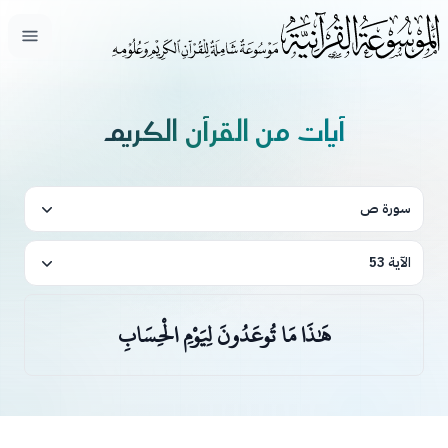
فتح ال
آيات من القرآن الكريم
سورة ص
الآية 53
هَٰذَا مَا تُوعَدُونَ لِيَوْمِ الْحِسَابِ