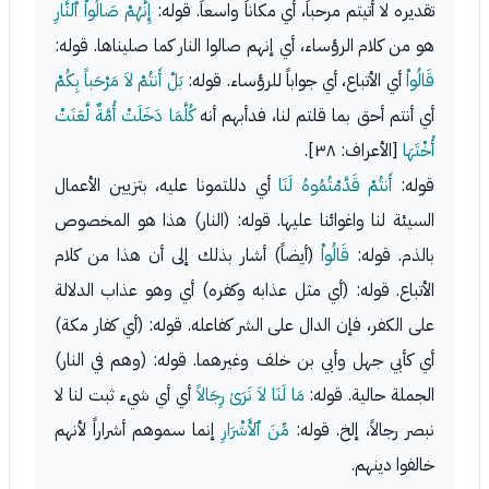
تقديره لا أتيتم مرحباً، أي مكاناً واسعاً. قوله:
إِنَّهُمْ صَالُواْ ٱلنَّارِ
هو من كلام الرؤساء، أي إنهم صالوا النار كما صليناها. قوله:
قَالُواْ
أي الأتباع، أي جواباً للرؤساء. قوله:
بَلْ أَنتُمْ لاَ مَرْحَباً بِكُمْ
أي أنتم أحق بما قلتم لنا، فدأبهم أنه
كُلَّمَا دَخَلَتْ أُمَّةٌ لَّعَنَتْ
أُخْتَهَا
[الأعراف: ٣٨].
قوله:
أَنتُمْ قَدَّمْتُمُوهُ لَنَا
أي دللتمونا عليه، بتزيين الأعمال
السيئة لنا واغوائنا عليها. قوله: (النار) هذا هو المخصوص
بالذم. قوله:
قَالُواْ
(أيضاً) أشار بذلك إلى أن هذا من كلام
الأتباع. قوله: (أي مثل عذابه وكفره) أي وهو عذاب الدلالة
على الكفر، فإن الدال على الشر كفاعله. قوله: (أي كفار مكة)
أي كأبي جهل وأبي بن خلف وغيرهما. قوله: (وهم في النار)
الجملة حالية. قوله:
مَا لَنَا لاَ نَرَىٰ رِجَالاً
أي أي شيء ثبت لنا لا
نبصر رجالاً، إلخ. قوله:
مِّنَ ٱلأَشْرَارِ
إنما سموهم أشراراً لأنهم
خالفوا دينهم.