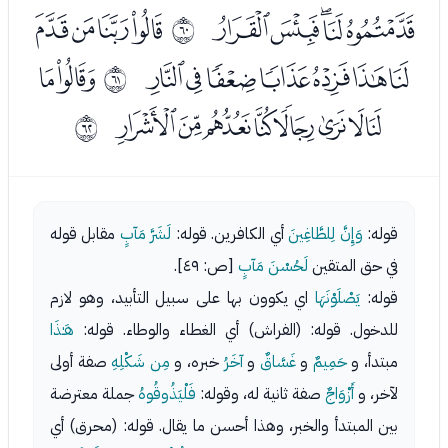
ﰁﰂﰃﰄﰅ
ﰇﰈﰉﰊ
ﰻ
ﰋﰌﰍﰎﰏﰐﰑ
ﭑﭒ
ﰼ
ﭓﭔﭕﭖﭗﭘﭙﭚ
ﰽ
قوله:
وَإِنَّ لِلطَّاغِينَ
أي الكافرين. قوله:
لَشَرَّ مَآبٍ
مقابل قوله
في حق المتقين
لَحُسْنَ مَآبٍ
[ص: ٤٩].
قوله:
يَصْلَوْنَهَا
اي يكوون بها على سبيل التأبيد، وهو لازم
للدخول. قوله: (الفراش) أي الغطاء والوطاء. قوله:
هَـٰذَا
مبتدأ، و
حَمِيمٌ
و
غَسَّاقٌ
و
آخَرُ
خبره، و
مِن شَكْلِهِ
صفة أولى
لآخر، و
أَزْوَاجٌ
صفة ثانية له، وقوله:
فَلْيَذُوقُوهُ
جملة معترضة
بين المبتدأ والخبر، وهذا أحسن ما يقال. قوله: (محرق) أي