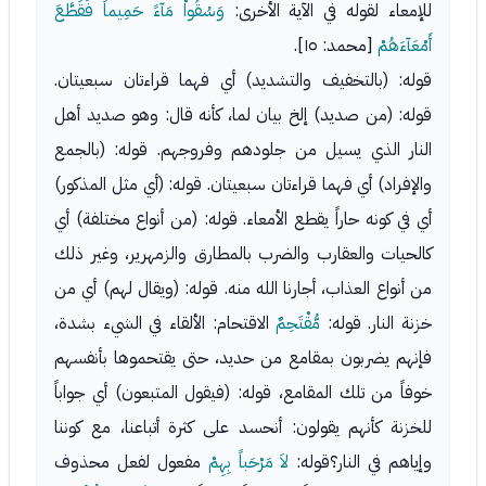
للإمعاء لقوله في الآية الأخرى:
وَسُقُواْ مَآءً حَمِيماً فَقَطَّعَ
أَمْعَآءَهُمْ
[محمد: ١٥].
قوله: (بالتخفيف والتشديد) أي فهما قراءتان سبعيتان.
قوله: (من صديد) إلخ بيان لما، كأنه قال: وهو صديد أهل
النار الذي يسيل من جلودهم وفروجهم. قوله: (بالجمع
والإفراد) أي فهما قراءتان سبعيتان. قوله: (أي مثل المذكور)
أي في كونه حاراً يقطع الأمعاء. قوله: (من أنواع مختلفة) أي
كالحيات والعقارب والضرب بالمطارق والزمهرير، وغير ذلك
من أنواع العذاب، أجارنا الله منه. قوله: (ويقال لهم) أي من
خزنة النار. قوله:
مُّقْتَحِمٌ
الاقتحام: الألقاء في الشيء بشدة،
فإنهم يضربون بمقامع من حديد، حتى يقتحموها بأنفسهم
خوفاً من تلك المقامع، قوله: (فيقول المتبعون) أي جواباً
للخزنة كأنهم يقولون: أنحسد على كثرة أتباعنا، مع كوننا
وإياهم في النار؟قوله:
لاَ مَرْحَباً بِهِمْ
مفعول لفعل محذوف