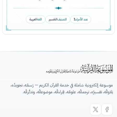
عدد الأجزاء
1
التصنيف
التفسير
اللغة
العربية
موسوعة إلكترونية شاملة في خدمة القرآن الكريم — رَسمُه، تجويدُه،
تِلاواتُه، تفسيرُه، ترجماتُه، علومُه، قِراءاتُه، موضوعاتُه، وتدبُّراتُه.