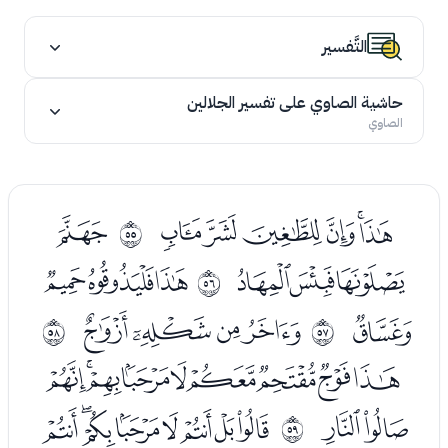
التَّفسير
حاشية الصاوي على تفسير الجلالين
الصاوي
ﯗﯘﯙﯚﯛﯜ
ﯞ
ﰶ
ﯟﯠﯡ
ﯣﯤﯥ
ﰷ
ﯦ
ﯨﯩﯪﯫ
ﰸ
ﰹ
ﯭﯮﯯﯰﯱﯲﯳﯴﯵ
ﯶﯷ
ﯹﯺﯻﯼﯽﯾﯿﰀ
ﰺ