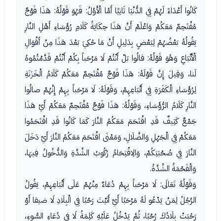
كَانُوا أَعْدَاءً لَهُمْ فِي الدُّنْيَا ثَانِيًا أَمَّا الْأَوَّلُ: فَهُوَ قَوْلُهُ: هَذَا فَوْجٌ
مُقْتَحِمٌ مَعَكُمْ وَاعْلَمْ أَنَّ هَذَا حِكَايَةُ كَلَامِ رُؤَسَاءِ أَهْلِ النَّارِ
يَقُولُهُ بَعْضُهُمْ لِبَعْضٍ بِدَلِيلِ أَنَّ مَا حُكِيَ بَعْدَ هَذَا مِنْ أَقْوَالِ
الْأَتْبَاعِ وَهُوَ قَوْلُهُ: قالُوا بَلْ أَنْتُمْ لَا مَرْحَباً بِكُمْ أَنْتُمْ قَدَّمْتُمُوهُ
لَنا، وَقِيلَ إِنَّ قَوْلَهُ: هَذَا فَوْجٌ مُقْتَحِمٌ مَعَكُمْ كَلَامُ الْخَزَنَةِ
لِرُؤَسَاءِ الْكَفَرَةِ فِي أَتْبَاعِهِمْ، وَقَوْلَهُ: لَا مَرْحَباً بِهِمْ إِنَّهُمْ صالُوا
النَّارِ كَلَامُ الرُّؤَسَاءِ، وَقَوْلُهُ: هَذَا فَوْجٌ مُقْتَحِمٌ مَعَكُمْ أَيْ هَذَا
جَمْعٌ كَثِيفٌ قَدِ اقْتَحَمَ مَعَكُمُ النَّارَ كَمَا كَانُوا قَدِ اقْتَحَمُوا
مَعَكُمْ فِي الْجَهْلِ وَالضَّلَالِ، وَمَعْنَى اقْتَحَمَ مَعَكُمُ النَّارَ أَيْ دَخَلَ
النَّارَ فِي صُحْبَتِكُمْ، وَالِاقْتِحَامُ رُكُوبُ الشِّدَّةِ وَالدُّخُولُ فِيهَا،
وَالْقَحْمَةُ الشِّدَّةُ.
وَقَوْلُهُ تَعَالَى: لَا مَرْحَباً بِهِمْ دُعَاءٌ مِنْهُمْ عَلَى أَتْبَاعِهِمْ، يَقُولُ
الرَّجُلُ لِمَنْ يَدْعُو لَهُ مَرْحَبًا أَيْ أَتَيْتَ رَحْبًا فِي الْبِلَادِ لَا ضيقا أَوْ
رَحُبَتْ بِلَادُكَ رُحْبًا، ثُمَّ يَدْخُلُ عَلَيْهِ كَلِمَةُ لَا فِي دُعَاءِ السُّوءِ،