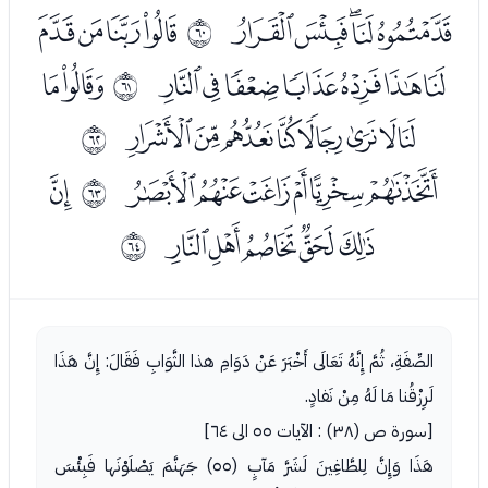
ﰁﰂﰃﰄﰅ
ﰇﰈﰉﰊ
ﰻ
ﰋﰌﰍﰎﰏﰐﰑ
ﭑﭒ
ﰼ
ﭓﭔﭕﭖﭗﭘﭙﭚ
ﰽ
ﭜﭝﭞﭟﭠﭡ
ﭣ
ﰾ
ﭤﭥﭦﭧﭨ
ﰿ
الصِّفَةِ، ثُمَّ إِنَّهُ تَعَالَى أَخْبَرَ عَنْ دَوَامِ هذا الثَّوَابِ فَقَالَ: إِنَّ هَذَا
لَرِزْقُنا مَا لَهُ مِنْ نَفادٍ.
[سورة ص (٣٨) : الآيات ٥٥ الى ٦٤]
هَذَا وَإِنَّ لِلطَّاغِينَ لَشَرَّ مَآبٍ (٥٥) جَهَنَّمَ يَصْلَوْنَها فَبِئْسَ