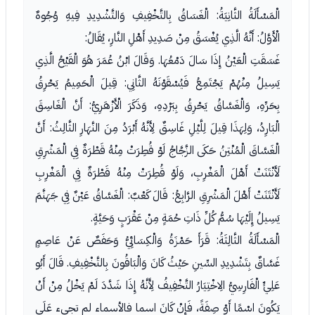
الْمَسْأَلَةُ الثَّانِيَةُ: الْغَسَاقُ بِالتَّخْفِيفِ وَالتَّشْدِيدِ فِيهِ وُجُوهٌ
الْأَوَّلُ: أَنَّهُ الَّذِي يُغْسَقُ مِنْ صَدِيدِ أَهْلِ النَّارِ، يُقَالُ:
غَسَقَتِ الْعَيْنُ إِذَا سَالَ دَمْعُهَا. وَقَالَ ابْنُ عُمَرَ هُوَ الْقَيْحُ الَّذِي
يَسِيلُ مِنْهُمْ يَجْتَمِعُ فَيُسْقَوْنَهُ الثَّانِي: قِيلَ الْحَمِيمُ يَحْرِقُ
بِحَرِّهِ، وَالْغَسَّاقُ يَحْرِقُ بِبَرْدِهِ، وَذَكَرَ الْأَزْهَرِيُّ: أَنَّ الْغَاسِقَ
الْبَارِدُ، وَلِهَذَا قِيلَ لِلَّيْلِ غَاسِقٌ لِأَنَّهُ أَبْرَدُ مِنَ النَّهَارِ الثَّالِثُ: أَنَّ
الْغَسَّاقَ الْمُنْتِنُ حَكَى الزَّجَّاجُ لَوْ قُطِرَتْ مِنْهُ قَطْرَةٌ فِي الْمَشْرِقِ
لَأَنْتَنَتْ أَهْلَ الْمَغْرِبِ، وَلَوْ قُطِرَتْ مِنْهُ قَطْرَةٌ فِي الْمَغْرِبِ
لَأَنْتَنَتْ أَهْلَ الْمَشْرِقِ الرَّابِعُ: قَالَ كَعْبٌ: الْغَسَّاقُ عَيْنٌ فِي جَهَنَّمَ
يَسِيلُ إِلَيْهَا سُمُّ كُلِّ ذَاتِ حُمَةٍ مِنْ عَقْرَبٍ وَحَيَّةٍ.
الْمَسْأَلَةُ الثَّالِثَةُ: قَرَأَ حَمْزَةُ وَالْكِسَائِيُّ وَحَفَصٌ عَنْ عَاصِمٍ
غَسَّاقٌ بِتَشْدِيدِ السِّينِ حَيْثُ كَانَ وَالْبَاقُونَ بِالتَّخْفِيفِ. قَالَ أَبُو
عَلِيٍّ الْفَارِسِيُّ الِاخْتِيَارُ التَّخْفِيفُ لِأَنَّهُ إِذَا شَدَّدَ لَمْ يَخْلُ مِنْ أَنْ
يَكُونَ اسْمًا أَوْ صِفَةً، فَإِنْ كَانَ اسما فالأسماء لم تجيء عَلَى