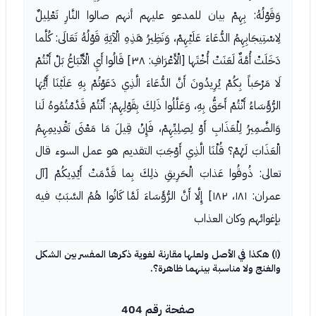
وَقَوْلُهُ: بِهِمْ بيان للمدعو عليهم أنهم صالوا النَّارِ تَعْلِيلٌ
لِاسْتِيجَابِهِمُ الدُّعَاءَ عَلَيْهِمْ، وَنَظِيرُ هَذِهِ الْآيَةِ قَوْلُهُ تَعَالَى: كُلَّما
دَخَلَتْ أُمَّةٌ لَعَنَتْ أُخْتَها [الْأَعْرَافِ: ٣٨] قَالُوا أَيِ الْأَتْبَاعُ بَلْ أَنْتُمْ
لَا مَرْحَباً بِكُمْ يُرِيدُونَ أَنَّ الدُّعَاءَ الَّذِي دَعَوْتُمْ بِهِ عَلَيْنَا أَيُّهَا
الرُّؤَسَاءُ أَنْتُمْ أَحَقُّ بِهِ، وَعَلَّلُوا ذَلِكَ بِقَوْلِهِمْ: أَنْتُمْ قَدَّمْتُمُوهُ لَنا
وَالضَّمِيرُ لِلْعَذَابِ أَوْ لِصِلِيِّهِمْ، فَإِنْ قِيلَ مَا مَعْنَى تَقْدِيمِهِمُ
الْعَذَابَ لَهُمْ؟ قُلْنَا الَّذِي أَوْجَبَ التقديم هو عمل السوء قال
تعالى: ذُوقُوا عَذابَ الْحَرِيقِ ذلِكَ بِما قَدَّمَتْ أَيْدِيكُمْ [آل
عمران: ١٨١، ١٨٢] إِلَّا أَنَّ الرُّؤَسَاءَ لَمَّا كَانُوا هُمُ السَّبَبُ فيه
بإغوائهم وكان العذاب
(١) هكذا في الأصل ولعلها مقارنة لغوية ذكرها المفسر بين الشكل
والغنج ولا مناسبة بينهما ظاهرة؟.
صفحة رقم 404