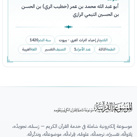
أبو عبد الله محمد بن عمر (خطيب الري) بن الحسن
بن الحسين التيمي الرازي
الناشر
دار إحياء التراث العربي - بيروت
سنة النشر
1420
الطبعة
الثالثة
عدد الأجزاء
1
التصنيف
التفسير
اللغة
العربية
موسوعة إلكترونية شاملة في خدمة القرآن الكريم — رَسمُه، تجويدُه،
تِلاواتُه، تفسيرُه، ترجماتُه، علومُه، قِراءاتُه، موضوعاتُه، وتدبُّراتُه.