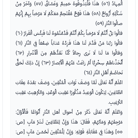
الْمِهادُ (٥٦) هَذَا فَلْيَذُوقُوهُ حَمِيمٌ وَغَسَّاقٌ (٥٧) وَآخَرُ مِنْ
شَكْلِهِ أَزْواجٌ (٥٨) هَذَا فَوْجٌ مُقْتَحِمٌ مَعَكُمْ لَا مَرْحَباً بِهِمْ إِنَّهُمْ
صالُوا النَّارِ (٥٩)
قالُوا بَلْ أَنْتُمْ لَا مَرْحَباً بِكُمْ أَنْتُمْ قَدَّمْتُمُوهُ لَنا فَبِئْسَ الْقَرارُ (٦٠)
قالُوا رَبَّنا مَنْ قَدَّمَ لَنا هَذَا فَزِدْهُ عَذاباً ضِعْفاً فِي النَّارِ (٦١)
وَقالُوا مَا لَنا لَا نَرى رِجالاً كُنَّا نَعُدُّهُمْ مِنَ الْأَشْرارِ (٦٢)
أَتَّخَذْناهُمْ سِخْرِيًّا أَمْ زاغَتْ عَنْهُمُ الْأَبْصارُ (٦٣) إِنَّ ذلِكَ لَحَقٌّ
تَخاصُمُ أَهْلِ النَّارِ (٦٤)
اعْلَمْ أَنَّهُ تَعَالَى لَمَّا وَصَفَ ثَوَابَ الْمُتَّقِينَ، وَصَفَ بَعْدَهُ عِقَابَ
الطَّاغِينَ، لِيَكُونَ الْوَعِيدُ مَذْكُورًا عَقِيبَ الْوَعْدِ، وَالتَّرْهِيبُ عَقِيبَ
التَّرْغِيبِ.
وَاعْلَمْ أَنَّهُ تَعَالَى ذَكَرَ مِنْ أحوال أهل النَّارِ أَنْوَاعًا فَالْأَوَّلُ:
مَرْجِعُهُمْ وَمَآبُهُمْ، فَقَالَ: هَذَا وَإِنَّ لِلطَّاغِينَ لَشَرَّ مَآبٍ [ص:
٥٥] وَهَذَا فِي مُقَابَلَةِ قَوْلِهِ: وَإِنَّ لِلْمُتَّقِينَ لَحُسْنَ مَآبٍ [ص: