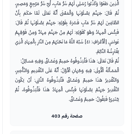
الَّذِينَ طَغَوْا وَكَذَّبُوا رُسُلِي لَهُمْ شَرُّ مَآبٍ، أَيْ شَرُّ مَرْجِعٍ وَمَصِيرٍ،
ثُمَّ قَالَ: جَهَنَّمَ يَصْلَوْنَها وَالْمَعْنَى أَنَّهُ تَعَالَى لَمَّا حَكَمَ بِأَنَّ
الطَّاغِينَ لَهُمْ شَرُّ مَآبٍ فَسَّرَهُ بِقَوْلِهِ: جَهَنَّمَ يَصْلَوْنَها ثُمَّ قَالَ:
فَبِئْسَ الْمِهادُ وَهُوَ كَقَوْلِهِ: لَهُمْ مِنْ جَهَنَّمَ مِهادٌ وَمِنْ فَوْقِهِمْ
غَواشٍ [الْأَعْرَافِ: ٤١] شَبَّهَ اللَّهُ مَا تَحْتَهُمْ مِنَ النَّارِ بِالْمِهَادِ الَّذِي
يَفْتَرِشُهُ النَّائِمُ.
ثُمَّ قَالَ تَعَالَى: هَذَا فَلْيَذُوقُوهُ حَمِيمٌ وَغَسَّاقٌ وَفِيهِ مَسَائِلُ:
الْمَسْأَلَةُ الْأُولَى: فِيهِ وَجْهَانِ الْأَوَّلُ: أَنَّهُ عَلَى التَّقْدِيمِ وَالتَّأْخِيرِ،
وَالتَّقْدِيرُ هَذَا حَمِيمٌ وَغَسَّاقٌ فَلْيَذُوقُوهُ الثَّانِي: أَنْ يَكُونَ
التَّقْدِيرُ جَهَنَّمُ يَصْلَوْنَهَا فَبِئْسَ الْمِهَادُ هَذَا فَلْيَذُوقُوهُ، ثُمَّ
يَبْتَدِئُ فَيَقُولُ: حَمِيمٌ وَغَسَّاقٌ.
صفحة رقم 403