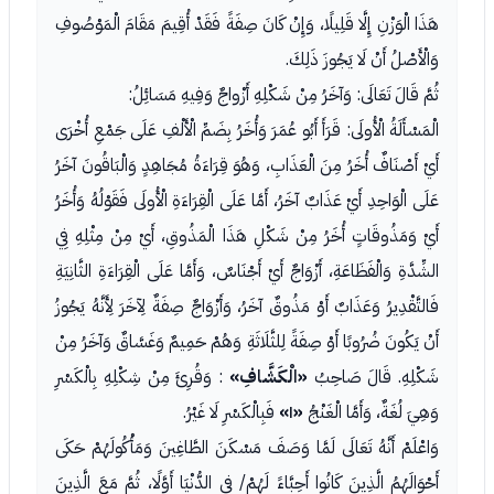
هَذَا الْوَزْنِ إِلَّا قَلِيلًا، وَإِنْ كَانَ صِفَةً فَقَدْ أُقِيمَ مَقَامَ الْمَوْصُوفِ
وَالْأَصْلُ أَنْ لَا يَجُوزَ ذَلِكَ.
ثُمَّ قَالَ تَعَالَى: وَآخَرُ مِنْ شَكْلِهِ أَزْواجٌ وَفِيهِ مَسَائِلُ:
الْمَسْأَلَةُ الْأُولَى: قَرَأَ أَبُو عُمَرَ وَأُخَرُ بِضَمِّ الْأَلْفِ عَلَى جَمْعِ أُخْرَى
أَيْ أَصْنَافٌ أُخَرُ مِنَ الْعَذَابِ، وَهُوَ قِرَاءَةُ مُجَاهِدٍ وَالْبَاقُونَ آخَرُ
عَلَى الْوَاحِدِ أَيْ عَذَابٌ آخَرُ، أَمَّا عَلَى الْقِرَاءَةِ الْأُولَى فَقَوْلُهُ وَأُخَرُ
أَيْ وَمَذُوقَاتٍ أُخَرُ مِنْ شَكْلِ هَذَا الْمَذُوقِ، أَيْ مِنْ مِثْلِهِ فِي
الشِّدَّةِ وَالْفَظَاعَةِ، أَزْوَاجٌ أَيْ أَجْنَاسٌ، وَأَمَّا عَلَى الْقِرَاءَةِ الثَّانِيَةِ
فَالتَّقْدِيرُ وَعَذَابٌ أَوْ مَذُوقٌ آخَرُ، وَأَزْوَاجٌ صِفَةٌ لِآخَرَ لِأَنَّهُ يَجُوزُ
أَنْ يَكُونَ ضُرُوبًا أَوْ صِفَةً لِلثَّلَاثَةِ وَهُمْ حَمِيمٌ وَغَسَّاقٌ وَآخَرُ مِنْ
شَكْلِهِ. قَالَ صَاحِبُ
«الْكَشَّافِ»
: وَقُرِئَ مِنْ شِكْلِهِ بِالْكَسْرِ
وَهِيَ لُغَةٌ، وَأَمَّا الْغَنْجُ
«١»
فَبِالْكَسْرِ لَا غَيْرُ.
وَاعْلَمْ أَنَّهُ تَعَالَى لَمَّا وَصَفَ مَسْكَنَ الطَّاغِينَ وَمَأْكُولَهُمْ حَكَى
أَحْوَالَهُمُ الَّذِينَ كَانُوا أَحِبَّاءً لَهُمْ/ فِي الدُّنْيَا أَوَّلًا، ثُمَّ مَعَ الَّذِينَ