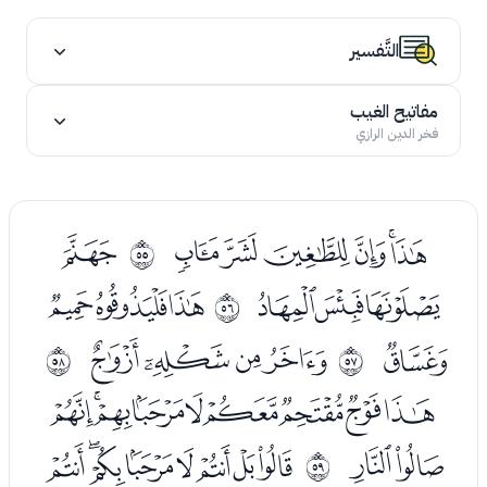
التَّفسير
مفاتيح الغيب
فخر الدين الرازي
ﯗﯘﯙﯚﯛﯜ
ﯞ
ﰶ
ﯟﯠﯡ
ﯣﯤﯥ
ﰷ
ﯦ
ﯨﯩﯪﯫ
ﰸ
ﰹ
ﯭﯮﯯﯰﯱﯲﯳﯴﯵ
ﯶﯷ
ﯹﯺﯻﯼﯽﯾﯿﰀ
ﰺ