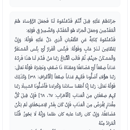
جَزَاءُهُمْ عَلَيْهِ قِيلَ أَنْتُمْ قَدَّمْتُمُوهُ لَنَا فَجَعَلَ الرُّؤَسَاءَ هُمُ
الْمُقَدَّمِينَ وَجَعَلَ الْجَزَاءَ هُوَ الْمُقَدَّمُ، وَالضَّمِيرُ فِي قَوْلِهِ:
قَدَّمْتُمُوهُ كِنَايَةٌ عَنِ الطُّغْيَانِ الَّذِي دَلَّ عَلَيْهِ قَوْلُهُ: وَإِنَّ
لِلطَّاغِينَ لَشَرَّ مَآبٍ وَقَوْلُهُ: فَبِئْسَ الْقَرارُ أَيْ بِئْسَ الْمُسْتَقَرُّ
وَالْمَسْكَنُ جَهَنَّمُ، ثُمَّ قَالَتِ الْأَتْبَاعُ رَبَّنا مَنْ قَدَّمَ لَنا هَذَا فَزِدْهُ
عَذاباً ضِعْفاً أَيْ مُضَاعَفًا وَمَعْنَاهُ ذَا ضَعْفٍ وَنَظِيرُهُ قَوْلُهُ تَعَالَى:
رَبَّنا هؤُلاءِ أَضَلُّونا فَآتِهِمْ عَذاباً ضِعْفاً [الْأَعْرَافِ: ٣٨] وَكَذَلِكَ
قَوْلُهُ تَعَالَى: رَبَّنا إِنَّا أَطَعْنا سادَتَنا وَكُبَراءَنا فَأَضَلُّونَا السَّبِيلَا رَبَّنا
آتِهِمْ ضِعْفَيْنِ مِنَ الْعَذابِ [الْأَحْزَابِ: ٦٧، ٦٨] فَإِنْ قِيلَ كُلُّ
مِقْدَارٍ يُفْرَضُ مِنَ الْعَذَابِ فَإِنْ كَانَ بِقَدْرِ الِاسْتِحْقَاقِ لَمْ يَكُنْ
مُضَاعَفًا، وَإِنْ كان زائدا عليه كان ظلما وَإِنَّهُ لَا يَجُوزُ. قُلْنَا
الْمُرَادُ مِنْهُ