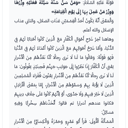
قَوْلُهُ عَلَيْهِ السَّلَامُ:
«وَمَنْ سَنَّ سُنَّةً سَيِّئَةً فَعَلَيْهِ وِزْرُهَا
وَوِزْرُ مَنْ عَمِلَ بِهَا إِلَى يَوْمِ الْقِيَامَةِ»
وَالْمَعْنَى أَنَّهُ يَكُونُ أَحَدُ الْقِسْمَيْنِ عَذَابَ الضلال، والثاني عذاب
الإضلال والله أعلم.
وهاهنا آخِرُ شَرْحِ أَحْوَالِ الْكُفَّارِ مَعَ الَّذِينَ كَانُوا أَحْبَابًا لَهُمْ فِي
الدُّنْيَا، وَأَمَّا شَرْحُ أَحْوَالِهِمْ مَعَ الَّذِينَ كَانُوا أَعْدَاءً لَهُمْ فِي الدُّنْيَا
فَهُوَ قَوْلُهُ: وَقالُوا مَا لَنا لَا نَرى رِجالًا كُنَّا نَعُدُّهُمْ مِنَ الْأَشْرارِ
يَعْنِي أَنَّ الْكُفَّارَ إِذَا نَظَرُوا إِلَى جَوَانِبِ جَهَنَّمَ فَحِينَئِذٍ يَقُولُونَ: مَا
لَنا لَا نَرى رِجالًا كُنَّا نَعُدُّهُمْ مِنَ الْأَشْرارِ يَعْنُونَ فُقَرَاءَ الْمُسْلِمِينَ
الَّذِينَ لَا يَؤُبَهُ بِهِمْ وَسَمَّوْهُمْ مِنَ الْأَشْرَارِ، إِمَّا بِمَعْنَى الْأَرَاذِلِ
الَّذِينَ لَا خَيْرَ فِيهِمْ وَلَا جَدْوَى، أَوْ لِأَنَّهُمْ كَانُوا عَلَى خِلَافِ دِينِهِمْ
فكانوا عندهم أشرارا ثم قالوا: أَتَّخَذْناهُمْ سِخْرِيًّا وَفِيهِ
مَسَائِلُ:
الْمَسْأَلَةُ الْأُولَى: قَرَأَ أَبُو عَمْرٍو وَحَمْزَةُ وَالْكِسَائِيُّ مِنَ الْأَشْرارِ