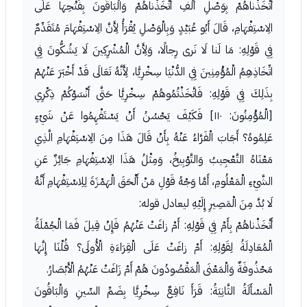
أَتَّخَذْناهُمْ بِوَصْلِ أَلْفِ أَتَّخَذْناهُمْ وَالْبَاقُونَ بِفَتْحِهَا عَلَى
الِاسْتِفْهَامِ، قَالَ أَبُو عُبَيْدٍ وَبِالْوَصْلِ يُقْرَأُ لِأَنَّ الِاسْتِفْهَامَ مُتَقَدِّمٌ
فِي قَوْلِهِ: مَا لَنا لَا نَرى رِجالًا، وَلِأَنَّ الْمُشْرِكِينَ لَا يَشُكُّونَ فِي
اتِّخَاذِهِمُ الْمُؤْمِنِينَ فِي الدُّنْيَا سِخْرِيًّا، لِأَنَّهُ تَعَالَى قَدْ أَخْبَرَ عَنْهُمْ
بِذَلِكَ فِي قَوْلِهِ: فَاتَّخَذْتُمُوهُمْ سِخْرِيًّا حَتَّى أَنْسَوْكُمْ ذِكْرِي
[الْمُؤْمِنُونَ: ١١٠] فَكَيْفَ يَحْسُنُ أَنْ يَسْتَفْهِمُوا عَنْ شَيْءٍ
عَلِمُوهُ؟ أَجَابَ الْفَرَّاءُ عَنْهُ بِأَنْ قَالَ هَذَا مِنَ الِاسْتِفْهَامِ الَّذِي
مَعْنَاهُ التَّعْجِيبُ وَالتَّوْبِيخُ، وَمِثْلُ هَذَا الِاسْتِفْهَامِ جَائِزٌ عَنِ
الشَّيْءِ الْمَعْلُومِ، أَمَّا وَجْهُ قَوْلِ مَنْ أَلْحَقَ الْهَمْزَةَ لِلِاسْتِفْهَامِ أَنَّهُ
لَا بُدَّ مِنَ الْمَصِيرِ إِلَيْهِ ليعادل قوله:
أَتَّخَذْناهُمْ بِأَمْ فِي قَوْلِهِ: أَمْ زاغَتْ عَنْهُمُ فَإِنْ قِيلَ فَمَا الْجُمْلَةُ
الْمُعَادِلَةُ لِقَوْلِهِ: أَمْ زاغَتْ عَلَى الْقِرَاءَةِ الْأُولَى؟ قُلْنَا إِنَّهَا
مَحْذُوفَةٌ وَالْمَعْنَى الْمَقْصُودُونَ هُمْ أَمْ زَاغَتْ عَنْهُمُ الْأَبْصَارُ.
الْمَسْأَلَةُ الثَّانِيَةُ: قَرَأَ نَافِعٌ سِخْرِيًّا بِضَمِّ السِّينِ وَالْبَاقُونَ