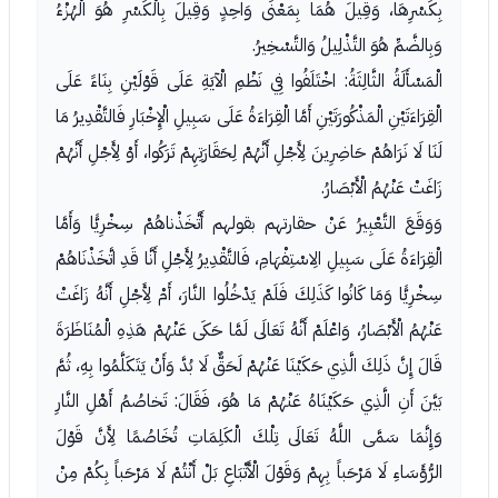
بِكَسْرِهَا، وَقِيلَ هُمَا بِمَعْنًى وَاحِدٍ وَقِيلَ بِالْكَسْرِ هُوَ الْهُزْءُ
وَبِالضَّمِّ هُوَ التَّذْلِيلُ وَالتَّسْخِيرُ.
الْمَسْأَلَةُ الثَّالِثَةُ: اخْتَلَفُوا فِي نَظْمِ الْآيَةِ عَلَى قَوْلَيْنِ بِنَاءً عَلَى
الْقِرَاءَتَيْنِ الْمَذْكُورَتَيْنِ أَمَّا الْقِرَاءَةُ عَلَى سَبِيلِ الْإِخْبَارِ فَالتَّقْدِيرُ مَا
لَنَا لَا نَرَاهُمْ حَاضِرِينَ لِأَجْلِ أَنَّهُمْ لِحَقَارَتِهِمْ تَرَكُوا، أَوْ لِأَجْلِ أَنَّهُمْ
زَاغَتْ عَنْهُمُ الْأَبْصَارُ.
وَوَقَعَ التَّعْبِيرُ عَنْ حقارتهم بقولهم أَتَّخَذْناهُمْ سِخْرِيًّا وَأَمَّا
الْقِرَاءَةُ عَلَى سَبِيلِ الِاسْتِفْهَامِ، فَالتَّقْدِيرُ لِأَجْلِ أَنَّا قَدِ اتَّخَذْنَاهُمْ
سِخْرِيًّا وَمَا كَانُوا كَذَلِكَ فَلَمْ يَدْخُلُوا النَّارَ، أَمْ لِأَجْلِ أَنَّهُ زَاغَتْ
عَنْهُمُ الْأَبْصَارُ، وَاعْلَمْ أَنَّهُ تَعَالَى لَمَّا حَكَى عَنْهُمْ هَذِهِ الْمُنَاظَرَةَ
قَالَ إِنَّ ذَلِكَ الَّذِي حَكَيْنَا عَنْهُمْ لَحَقٌّ لَا بُدَّ وَأَنْ يَتَكَلَّمُوا بِهِ، ثُمَّ
بَيَّنَ أَنِ الَّذِي حَكَيْنَاهُ عَنْهُمْ مَا هُوَ، فَقَالَ: تَخاصُمُ أَهْلِ النَّارِ
وَإِنَّمَا سَمَّى اللَّهُ تَعَالَى تِلْكَ الْكَلِمَاتِ تُخَاصُمًا لِأَنَّ قَوْلَ
الرُّؤَسَاءِ لَا مَرْحَباً بِهِمْ وَقَوْلَ الْأَتْبَاعِ بَلْ أَنْتُمْ لَا مَرْحَباً بِكُمْ مِنْ