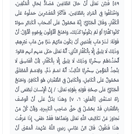
٤٩] فَبَيَّنَ تَعَالَى أَنَّ حَالَ الطَّاغِينَ مُضَادٌّ لِحَالِ الْمُتَّقِينَ،
وَاخْتَلَفُوا فِي الْمُرَادِ بِالطَّاغِينَ، فَأَكْثَرُ الْمُفَسِّرِينَ حَمَلُوهُ عَلَى
الْكُفَّارِ، وَقَالَ الْجُبَّائِيُّ: إِنَّهُ مَحْمُولٌ عَلَى أَصْحَابِ الْكَبَائِرِ سَوَاءٌ
كَانُوا كَفَّارًا أَوْ لَمْ يَكُونُوا كَذَلِكَ، وَاحْتَجَّ الْأَوَّلُونَ بِوُجُوهٍ الْأَوَّلُ: أَنَّ
قَوْلَهُ: لَشَرَّ مَآبٍ يَقْتَضِي أَنْ يَكُونَ مَآبُهُمْ شَرًّا مِنْ مَآبِ غَيْرِهِمْ،
وَذَلِكَ لَا يَلِيقُ إِلَّا بِالْكُفَّارِ الثَّانِي: أَنَّهُ تَعَالَى حَكَى عنهم أنهم قالوا:
أَتَّخَذْناهُمْ سِخْرِيًّا وَذَلِكَ لَا يَلِيقُ إِلَّا بِالْكُفَّارِ، لِأَنَّ الْفَاسِقَ لَا
يَتَّخِذُ الْمُؤْمِنَ سِخْرِيًّا الثَّالِثُ: أَنَّهُ اسْمُ ذَمٍّ، وَالِاسْمُ الْمُطْلَقُ
مَحْمُولٌ عَلَى الْكَامِلِ، وَالْكَامِلُ فِي الطُّغْيَانِ هُوَ الْكَافِرُ، وَاحْتَجَّ
الْجُبَّائِيُّ عَلَى صِحَّةِ قَوْلِهِ بِقَوْلِهِ تَعَالَى: / إِنَّ الْإِنْسانَ لَيَطْغى أَنْ
رَآهُ اسْتَغْنى [الْعَلَقِ: ٦، ٧] وَهَذَا يَدُلُّ عَلَى أَنَّ الْوَصْفَ
بِالطُّغْيَانِ قَدْ يَحْصُلُ فِي حَقِّ صَاحِبِ الْكَبِيرَةِ، وَلِأَنَّ كُلَّ مَنْ
تَجَاوَزَ عَنْ تَكَالِيفِ اللَّهِ تَعَالَى وَتَعَدَّاهَا فَقَدْ طَغَى، إِذَا عَرَفْتَ
هَذَا فَنَقُولُ: قَالَ ابْنُ عَبَّاسٍ رَضِيَ اللَّهُ عَنْهُمَا، الْمَعْنَى أَنَّ