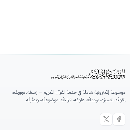
موسوعة إلكترونية شاملة في خدمة القرآن الكريم — رَسمُه، تجويدُه،
تِلاواتُه، تفسيرُه، ترجماتُه، علومُه، قِراءاتُه، موضوعاتُه، وتدبُّراتُه.