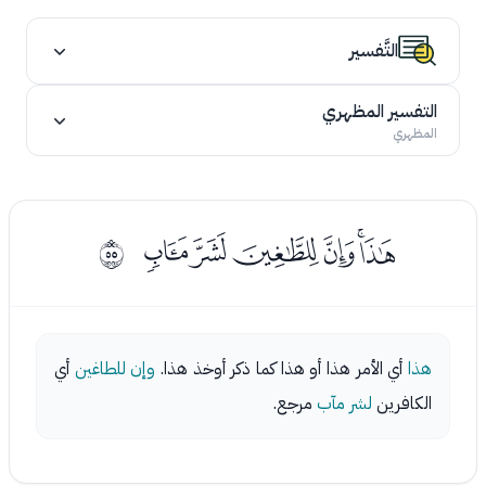
التَّفسير
التفسير المظهري
المظهري
ﯗﯘﯙﯚﯛﯜ
ﰶ
هذا
أي الأمر هذا أو هذا كما ذكر أوخذ هذا.
وإن للطاغين
أي
الكافرين
لشر مآب
مرجع.