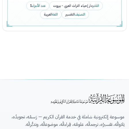
الناشر
دار إحياء التراث العربي - بيروت
عدد الأجزاء
1
التصنيف
التفسير
اللغة
العربية
موسوعة إلكترونية شاملة في خدمة القرآن الكريم — رَسمُه، تجويدُه،
تِلاواتُه، تفسيرُه، ترجماتُه، علومُه، قِراءاتُه، موضوعاتُه، وتدبُّراتُه.