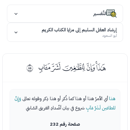
التَّفسير
إرشاد العقل السليم إلى مزايا الكتاب الكريم
أبو السعود
ﯗﯘﯙﯚﯛﯜ
ﰶ
هذا
أي الأمرُ هذا أو هذا كما ذُكر أو هذا ذِكر وقوله تعالى
وَإِنَّ
للطاغين لَشَرَّ مَآبٍ
شروع في بيان أضَّدادِ الفريق السَّابقِ
صفحة رقم 232