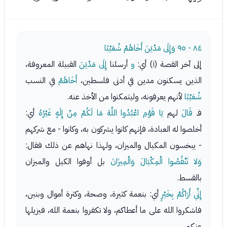
٨٤ - ٩٥
وَإِلَى مَدْيَنَ أَخَاهُمْ شُعَيْبًا
إلى آخر القصة (١) أي:
و
أرسلنا
إِلَى مَدْيَنَ
القبيلة المعروفة،
الذين يسكنون مدين في أدنى فلسطين،
أَخَاهُمْ
في النسب
شُعَيْبًا
لأنهم يعرفونه، وليتمكنوا من الأخذ عنه.
فـ
قَالَ
لهم
يَا قَوْمِ اعْبُدُوا اللَّهَ مَا لَكُمْ مِنْ إِلَهٍ غَيْرُهُ
أي:
أخلصوا له العبادة، فإنهم كانوا يشركون به، وكانوا - مع شركهم
- يبخسون المكيال والميزان، ولهذا نهاهم عن ذلك فقال:
وَلا تَنْقُصُوا الْمِكْيَالَ وَالْمِيزَانَ
بل أوفوا الكيل والميزان
بالقسط.
إِنِّي أَرَاكُمْ بِخَيْرٍ
أي: بنعمة كثيرة، وصحة، وكثرة أموال وبنين،
فاشكروا الله على ما أعطاكم، ولا تكفروا بنعمة الله، فيزيلها
عنكم.