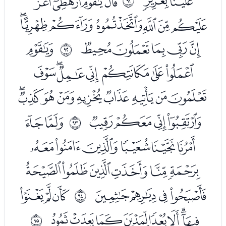
ﮆﮇ
ﮉﮊﮋﮌ
ﱚ
ﮍﮎﮏﮐﮑﮒﮓ
ﮔﮕﮖﮗﮘ
ﮚ
ﱛ
ﮛﮜﮝﮞﮟﮠﮡ
ﮢﮣﮤﮥﮦﮧﮨﮩﮪ
ﮫﮬﮭﮮ
ﮰﮱ
ﱜ
ﯓﯔﯕﯖﯗﯘ
ﯙﯚﯛﯜﯝﯞ
ﯟﯠﯡﯢ
ﯤﯥﯦ
ﱝ
ﯧﯨﯩﯪﯫﯬﯭﯮ
ﱞ