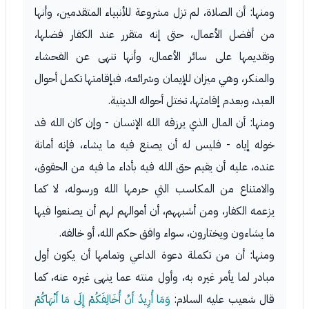
ومنها: أن الصلاة، لم تزل مشروعة للأنبياء المتقدمين، وأنها
من أفضل الأعمال، حتى إنه متقرر عند الكفار فضلها،
وتقديمها على سائر الأعمال، وأنها تنهى عن الفحشاء
والمنكر، وهي ميزان للإيمان وشرائعه، فبإقامتها تكمل أحوال
العبد، وبعدم إقامتها، تختل أحواله الدينية.
ومنها: أن المال الذي يرزقه الله الإنسان - وإن كان الله قد
خوله إياه - فليس له أن يصنع فيه ما يشاء، فإنه أمانة
عنده، عليه أن يقيم حق الله فيه بأداء ما فيه من الحقوق،
والامتناع من المكاسب التي حرمها الله ورسوله، لا كما
يزعمه الكفار، ومن أشبههم، أن أموالهم لهم أن يصنعوا فيها
ما يشاءون ويختارون، سواء وافق حكم الله، أو خالفه.
ومنها: أن من تكملة دعوة الداعي وتمامها أن يكون أول
مبادر لما يأمر غيره به، وأول منته عما ينهى غيره عنه، كما
قال شعيب عليه السلام:
وَمَا أُرِيدُ أَنْ أُخَالِفَكُمْ إِلَى مَا أَنْهَاكُمْ