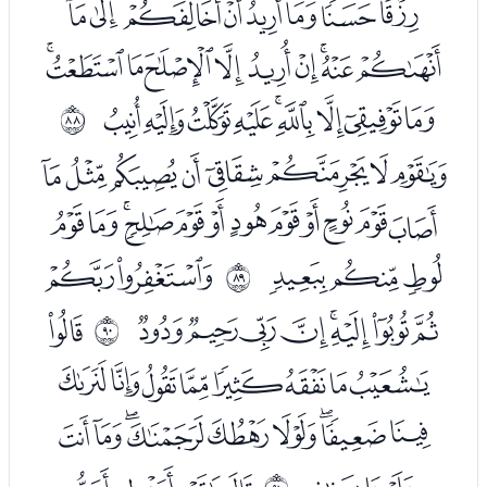
ﯦﯧﯨﯩﯪﯫﯬﯭﯮ
ﯯﯰﯱﯲﯳﯴﯵﯶﯷﯸ
ﯹﯺﯻﯼﯽﯾﯿﰀﰁ
ﱗ
ﭑﭒﭓﭔﭕﭖﭗﭘ
ﭙﭚﭛﭜﭝﭞﭟﭠﭡﭢﭣﭤ
ﭥﭦﭧ
ﭩﭪ
ﱘ
ﭫﭬﭭﭮﭯﭰﭱﭲ
ﭴ
ﱙ
ﭵﭶﭷﭸﭹﭺﭻﭼ
ﭽﭾﭿﮀﮁﮂﮃﮄﮅ