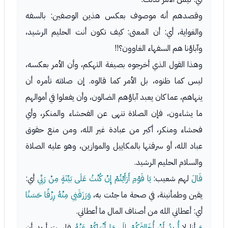
وقصدهم أنه موصوف بعكس هذين الوصفين: بالسفه
والغواية، أي: أن المعنى: كيف تكون أنت الحليم الرشيد،
وآباؤنا هم السفهاء الغاوون؟!!
وهذا القول الذي أخرجوه بصيغة التهكم، وأن الأمر بعكسه،
ليس كما ظنوه، بل الأمر كما قالوه. إن صلاته تأمره أن
ينهاهم، عما كان يعبد آباؤهم الضالون، وأن يفعلوا في أموالهم
ما يشاءون، فإن الصلاة تنهى عن الفحشاء والمنكر، وأي
فحشاء ومنكر، أكبر من عبادة غير الله، ومن منع حقوق
عباد الله، أو سرقتها بالمكاييل والموازين، وهو عليه الصلاة
والسلام الحليم الرشيد.
قَالَ
لهم شعيب:
يَا قَوْمِ أَرَأَيْتُمْ إِنْ كُنْتُ عَلَى بَيِّنَةٍ مِنْ رَبِّي
أي:
يقين وطمأنينة، في صحة ما جئت به،
وَرَزَقَنِي مِنْهُ رِزْقًا حَسَنًا
أي: أعطاني الله من أصناف المال ما أعطاني.
وَ
أنا لا
أُرِيدُ أَنْ أُخَالِفَكُمْ إِلَى مَا أَنْهَاكُمْ عَنْهُ
فلست أريد أن