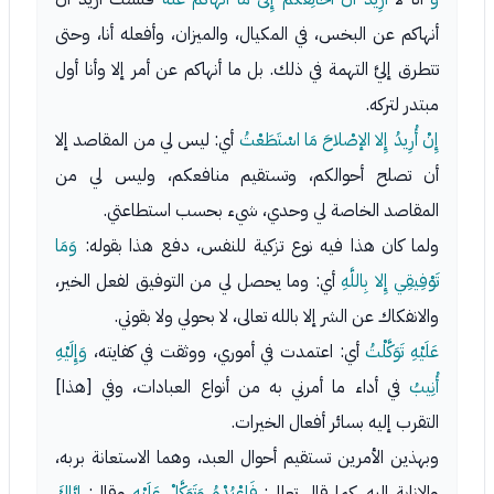
أنهاكم عن البخس، في المكيال، والميزان، وأفعله أنا، وحتى
تتطرق إليَّ التهمة في ذلك. بل ما أنهاكم عن أمر إلا وأنا أول
مبتدر لتركه.
إِنْ أُرِيدُ إِلا الإصْلاحَ مَا اسْتَطَعْتُ
أي: ليس لي من المقاصد إلا
أن تصلح أحوالكم، وتستقيم منافعكم، وليس لي من
المقاصد الخاصة لي وحدي، شيء بحسب استطاعتي.
ولما كان هذا فيه نوع تزكية للنفس، دفع هذا بقوله:
وَمَا
تَوْفِيقِي إِلا بِاللَّهِ
أي: وما يحصل لي من التوفيق لفعل الخير،
والانفكاك عن الشر إلا بالله تعالى، لا بحولي ولا بقوتي.
عَلَيْهِ تَوَكَّلْتُ
أي: اعتمدت في أموري، ووثقت في كفايته،
وَإِلَيْهِ
أُنِيبُ
في أداء ما أمرني به من أنواع العبادات، وفي [هذا]
التقرب إليه بسائر أفعال الخيرات.
وبهذين الأمرين تستقيم أحوال العبد، وهما الاستعانة بربه،
والإنابة إليه، كما قال تعالى:
فَاعْبُدْهُ وَتَوَكَّلْ عَلَيْهِ
وقال:
إِيَّاكَ