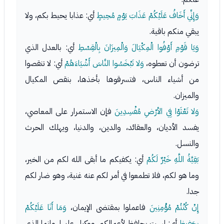
وَإِنِّي أَخَافُ عَلَيْكُمْ عَذَابَ يَوْمٍ مُحِيطٍ
أي: عذابا يحيط بكم، ولا
يبقي منكم باقية.
وَيَا قَوْمِ أَوْفُوا الْمِكْيَالَ وَالْمِيزَانَ بِالْقِسْطِ
أي: بالعدل الذي
ترضون أن تعطوه،
وَلا تَبْخَسُوا النَّاسَ أَشْيَاءَهُمْ
أي: لا تنقصوا
من أشياء الناس، فتسرقوها بأخذها، بنقص المكيال
والميزان.
وَلا تَعْثَوْا فِي الأرْضِ مُفْسِدِينَ
فإن الاستمرار على المعاصي،
يفسد الأديان، والعقائد، والدين، والدنيا، ويهلك الحرث
والنسل.
بَقِيَّةُ اللَّهِ خَيْرٌ لَكُمْ
أي: يكفيكم ما أبقى الله لكم من الخير،
وما هو لكم، فلا تطمعوا في أمر لكم عنه غنية، وهو ضار لكم
جدا.
إِنْ كُنْتُمْ مُؤْمِنِينَ
فاعملوا بمقتضى الإيمان،
وَمَا أَنَا عَلَيْكُمْ
بِحَفِيظٍ
أي: لست بحافظ لأعمالكم، ووكيل عليها، وإنما الذي