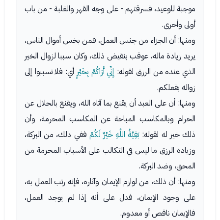
موجبة للوعيد، فسرقتهم - على وجه القهر والغلبة - من باب
أولى وأحرى.
ومنها: أن الجزاء من جنس العمل، فمن بخس أموال الناس،
يريد زيادة ماله، عوقب بنقيض ذلك، وكان سببا لزوال الخير
الذي عنده من الرزق لقوله:
إِنِّي أَرَاكُمْ بِخَيْرٍ
أي: فلا تسببوا إلى
زواله بفعلكم.
ومنها: أن على العبد أن يقنع بما آتاه الله، ويقنع بالحلال عن
الحرام وبالمكاسب المباحة عن المكاسب المحرمة، وأن
ذلك خير له لقوله:
بَقِيَّةُ اللَّهِ خَيْرٌ لَكُمْ
ففي ذلك، من البركة،
وزيادة الرزق ما ليس في التكالب على الأسباب المحرمة من
المحق، وضد البركة.
ومنها: أن ذلك، من لوازم الإيمان وآثاره، فإنه رتب العمل به،
على وجود الإيمان، فدل على أنه إذا لم يوجد العمل،
فالإيمان ناقص أو معدوم.