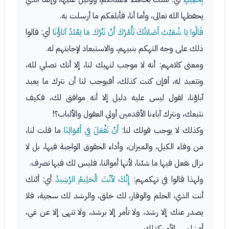
يحفظها الله تعالى، وأما أنا، فأبلغكم ما أرسلت به.
قَالُوا يَا شُعَيْبُ أَصَلاتُكَ تَأْمُرُكَ أَنْ نَتْرُكَ مَا يَعْبُدُ آبَاؤُنَا
أي: قالوا
ذلك على وجه التهكم بنبيهم، والاستبعاد لإجابتهم له.
ومعنى كلامهم: أنه لا موجب لنهيك لنا، إلا أنك تصلي لله،
وتتعبد له، أفإن كنت كذلك، أفيوجب لنا أن نترك ما يعبد
آباؤنا، لقول ليس عليه دليل إلا أنه موافق لك، فكيف
نتبعك، ونترك آباءنا الأقدمين أولي العقول والألباب؟!
وكذلك لا يوجب قولك لنا:
أَنْ نَفْعَلَ فِي أَمْوَالِنَا
ما قلت لنا،
من وفاء الكيل، والميزان، وأداء الحقوق الواجبة فيها، بل لا
نزال نفعل فيها ما شئنا، لأنها أموالنا، فليس لك فيها تصرف.
ولهذا قالوا في تهكمهم:
إِنَّكَ لأنْتَ الْحَلِيمُ الرَّشِيدُ
أي: أئنك
أنت الذي، الحلم والوقار، لك خلق، والرشد لك سجية، فلا
يصدر عنك إلا رشد، ولا تأمر إلا برشد، ولا تنهى إلا عن غي،
أي: ليس الأمر كذلك.