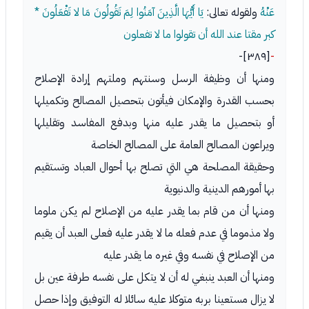
عَنْهُ
ولقوله تعالى:
يَا أَيُّهَا الَّذِينَ آمَنُوا لِمَ تَقُولُونَ مَا لا تَفْعَلُونَ *
كبر مقتا عند الله أن تقولوا ما لا تفعلون
[٣٨٩]-
-
ومنها أن وظيفة الرسل وسنتهم وملتهم إرادة الإصلاح
بحسب القدرة والإمكان فيأتون بتحصيل المصالح وتكميلها
أو بتحصيل ما يقدر عليه منها وبدفع المفاسد وتقليلها
ويراعون المصالح العامة على المصالح الخاصة
وحقيقة المصلحة هي التي تصلح بها أحوال العباد وتستقيم
بها أمورهم الدينية والدنيوية
ومنها أن من قام بما يقدر عليه من الإصلاح لم يكن ملوما
ولا مذموما في عدم فعله ما لا يقدر عليه فعلى العبد أن يقيم
من الإصلاح في نفسه وفي غيره ما يقدر عليه
ومنها أن العبد ينبغي له أن لا يتكل على نفسه طرفة عين بل
لا يزال مستعينا بربه متوكلا عليه سائلا له التوفيق وإذا حصل