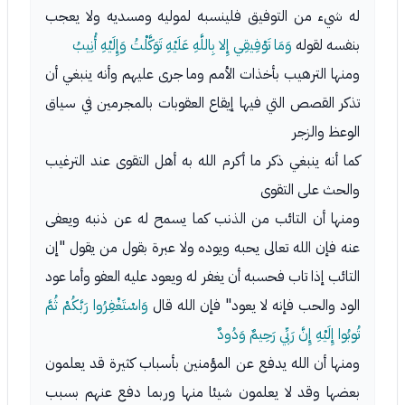
له شيء من التوفيق فلينسبه لموليه ومسديه ولا يعجب
بنفسه لقوله
وَمَا تَوْفِيقِي إِلا بِاللَّهِ عَلَيْهِ تَوَكَّلْتُ وَإِلَيْهِ أُنِيبُ
ومنها الترهيب بأخذات الأمم وما جرى عليهم وأنه ينبغي أن
تذكر القصص التي فيها إيقاع العقوبات بالمجرمين في سياق
الوعظ والزجر
كما أنه ينبغي ذكر ما أكرم الله به أهل التقوى عند الترغيب
والحث على التقوى
ومنها أن التائب من الذنب كما يسمح له عن ذنبه ويعفى
عنه فإن الله تعالى يحبه ويوده ولا عبرة بقول من يقول "إن
التائب إذا تاب فحسبه أن يغفر له ويعود عليه العفو وأما عود
الود والحب فإنه لا يعود" فإن الله قال
وَاسْتَغْفِرُوا رَبَّكُمْ ثُمَّ
تُوبُوا إِلَيْهِ إِنَّ رَبِّي رَحِيمٌ وَدُودٌ
ومنها أن الله يدفع عن المؤمنين بأسباب كثيرة قد يعلمون
بعضها وقد لا يعلمون شيئا منها وربما دفع عنهم بسبب