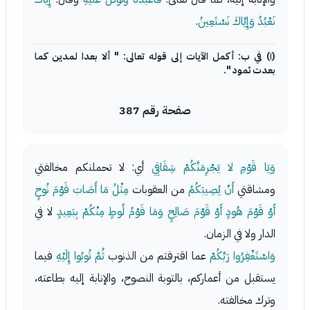
نَعْبُدُ وَإِيَّاكَ نَسْتَعِينُ
.
(١) في ب: أكمل الآيات إلى قوله تعالى: " ألا بعدا لمدين كما
بعدت ثمود ".
صفحة رقم 387
وَيَا قَوْمِ لا يَجْرِمَنَّكُمْ شِقَاقِي
أي: لا تحملنكم مخالفتي
ومشاقتي
أَنْ يُصِيبَكُمُ
من العقوبات
مِثْلُ مَا أَصَابَ قَوْمَ نُوحٍ
أَوْ قَوْمَ هُودٍ أَوْ قَوْمَ صَالِحٍ وَمَا قَوْمُ لُوطٍ مِنْكُمْ بِبَعِيدٍ
لا في
الدار ولا في الزمان.
وَاسْتَغْفِرُوا رَبَّكُمْ
عما اقترفتم من الذنوب
ثُمَّ تُوبُوا إِلَيْهِ
فيما
يستقبل من أعماركم، بالتوبة النصوح، والإنابة إليه بطاعته،
وترك مخالفته.