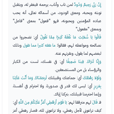
إِنَّ رَبِّي رَحِيمٌ وَدُودٌ
لمن تاب وأناب، يرحمه فيغفر له، ويتقبل
توبته ويحبه، ومعنى الودود، من أسمائه تعالى، أنه يحب
عباده المؤمنين ويحبونه، فهو "فعول" بمعنى "فاعل"
وبمعنى "مفعول"
قَالُوا يَا شُعَيْبُ مَا نَفْقَهُ كَثِيرًا مِمَّا تَقُولُ
أي: تضجروا من
نصائحه ومواعظه لهم، فقالوا:
ما نفقه كثيرا مما تقول
وذلك
لبغضهم لما يقول، ونفرتهم عنه.
وَإِنَّا لَنَرَاكَ فِينَا ضَعِيفًا
أي: في نفسك، لست من الكبار
والرؤساء بل من المستضعفين.
وَلَوْلا رَهْطُكَ
أي: جماعتك وقبيلتك
لَرَجَمْنَاكَ وَمَا أَنْتَ عَلَيْنَا
بِعَزِيزٍ
أي: ليس لك قدر في صدورنا، ولا احترام في أنفسنا،
وإنما احترمنا قبيلتك، بتركنا إياك.
فـ
قَالَ
لهم مترققا لهم:
يَا قَوْمِ أَرَهْطِي أَعَزُّ عَلَيْكُمْ مِنَ اللَّهِ
أي:
كيف تراعوني لأجل رهطي، ولا تراعوني لله، فصار رهطي أعز