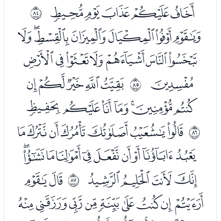
ﮁﮂﮃﮄﮅ
ﱓ
ﮇﮈﮉﮊﮋﮌﮍ
ﮎﮏﮐﮑﮒﮓﮔ
ﮕ
ﮗﮘﮙﮚﮛ
ﱔ
ﮜﮝﮞﮟﮠﮡﮢ
ﮤﮥﮦﮧﮨﮩﮪ
ﱕ
ﮫﮬﮭﮮﮯﮰﮱﯓﯔﯕ
ﯖﯗﯘﯙ
ﯛﯜ
ﱖ
ﯝﯞﯟﯠﯡﯢﯣﯤﯥ