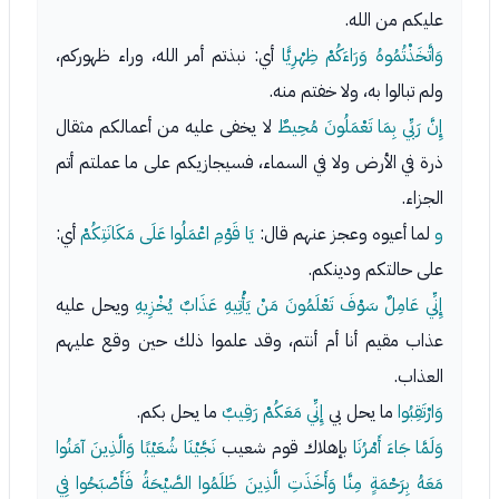
عليكم من الله.
وَاتَّخَذْتُمُوهُ وَرَاءَكُمْ ظِهْرِيًّا
أي: نبذتم أمر الله، وراء ظهوركم،
ولم تبالوا به، ولا خفتم منه.
إِنَّ رَبِّي بِمَا تَعْمَلُونَ مُحِيطٌ
لا يخفى عليه من أعمالكم مثقال
ذرة في الأرض ولا في السماء، فسيجازيكم على ما عملتم أتم
الجزاء.
و
لما أعيوه وعجز عنهم قال:
يَا قَوْمِ اعْمَلُوا عَلَى مَكَانَتِكُمْ
أي:
على حالتكم ودينكم.
إِنِّي عَامِلٌ سَوْفَ تَعْلَمُونَ مَنْ يَأْتِيهِ عَذَابٌ يُخْزِيهِ
ويحل عليه
عذاب مقيم أنا أم أنتم، وقد علموا ذلك حين وقع عليهم
العذاب.
وَارْتَقِبُوا
ما يحل بي
إِنِّي مَعَكُمْ رَقِيبٌ
ما يحل بكم.
وَلَمَّا جَاءَ أَمْرُنَا
بإهلاك قوم شعيب
نَجَّيْنَا شُعَيْبًا وَالَّذِينَ آمَنُوا
مَعَهُ بِرَحْمَةٍ مِنَّا وَأَخَذَتِ الَّذِينَ ظَلَمُوا الصَّيْحَةُ فَأَصْبَحُوا فِي