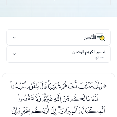
التَّفسير
تيسير الكريم الرحمن
السعدي
ﭨﭩﭪﭫﭬﭭﭮﭯﭰ
ﭱﭲﭳﭴﭵﭶﭷﭸﭹ
ﭺﭻﭼﭽﭾﭿﮀ