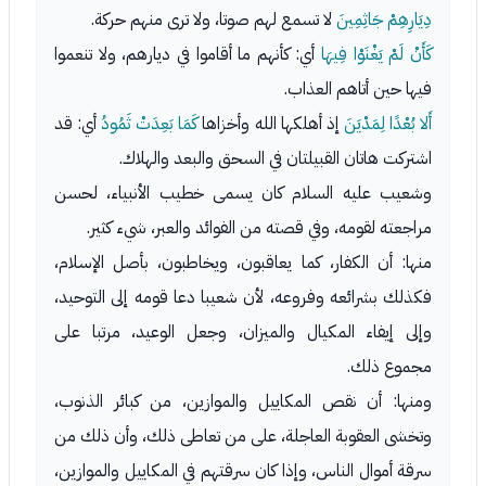
دِيَارِهِمْ جَاثِمِينَ
لا تسمع لهم صوتا، ولا ترى منهم حركة.
كَأَنْ لَمْ يَغْنَوْا فِيهَا
أي: كأنهم ما أقاموا في ديارهم، ولا تنعموا
فيها حين أتاهم العذاب.
أَلا بُعْدًا لِمَدْيَنَ
إذ أهلكها الله وأخزاها
كَمَا بَعِدَتْ ثَمُودُ
أي: قد
اشتركت هاتان القبيلتان في السحق والبعد والهلاك.
وشعيب عليه السلام كان يسمى خطيب الأنبياء، لحسن
مراجعته لقومه، وفي قصته من الفوائد والعبر، شيء كثير.
منها: أن الكفار، كما يعاقبون، ويخاطبون، بأصل الإسلام،
فكذلك بشرائعه وفروعه، لأن شعيبا دعا قومه إلى التوحيد،
وإلى إيفاء المكيال والميزان، وجعل الوعيد، مرتبا على
مجموع ذلك.
ومنها: أن نقص المكاييل والموازين، من كبائر الذنوب،
وتخشى العقوبة العاجلة، على من تعاطى ذلك، وأن ذلك من
سرقة أموال الناس، وإذا كان سرقتهم في المكاييل والموازين،