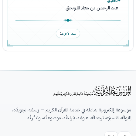
تحقيق
عبد الرحمن بن معلا اللويحق
عدد الأجزاء
1
موسوعة إلكترونية شاملة في خدمة القرآن الكريم — رَسمُه، تجويدُه،
تِلاواتُه، تفسيرُه، ترجماتُه، علومُه، قِراءاتُه، موضوعاتُه، وتدبُّراتُه.