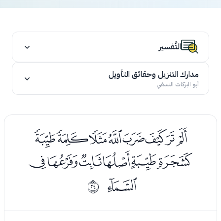
التَّفسير
مدارك التنزيل وحقائق التأويل
أبو البركات النسفي
ﯱﯲﯳﯴﯵﯶﯷﯸ
ﯹﯺﯻﯼﯽﯾ
ﯿ
ﰗ