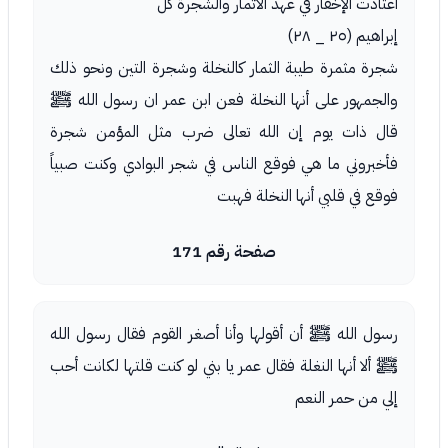
اعتادت الإخفار في عهد الاثمار والشجرة كل
إبراهيم (٢٥ _ ٢٨)
شجرة مثمرة طيبة الثمار كالنخلة وشجرة التين ونحو ذلك
والجمهور على أنها النخلة فعن ابن عمر ان رسول الله ﷺ
قال ذات يوم إن الله تعالى ضرب مثل المؤمن شجرة
فأخبروني ما هي فوقع الناس في شجر البوادي وكنت صبياً
فوقع في قلبي أنها النخلة فهبت
صفحة رقم 171
رسول الله ﷺ أن أقولها وأنا أصغر القوم فقال رسول الله
ﷺ ألا أنها النغلة فقال عمر يا بني لو كنت قلتها لكانت أحب
إلي من حمر النعم