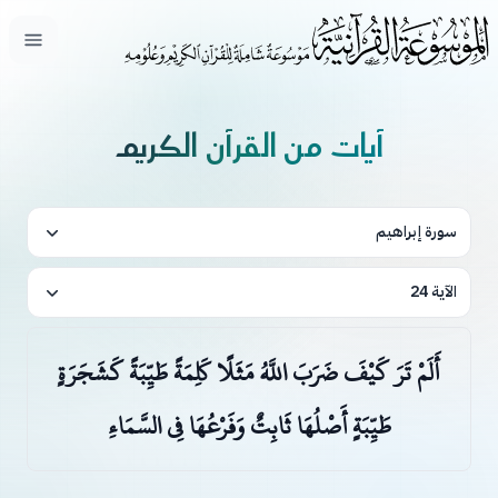
فتح ال
آيات من القرآن الكريم
سورة إبراهيم
الآية 24
أَلَمْ تَرَ كَيْفَ ضَرَبَ اللَّهُ مَثَلًا كَلِمَةً طَيِّبَةً كَشَجَرَةٍ
طَيِّبَةٍ أَصْلُهَا ثَابِتٌ وَفَرْعُهَا فِي السَّمَاءِ