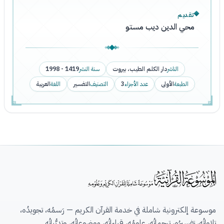
تقديم
محي الدين ديب مستو
الناشر
دار الكلم الطيب، بيروت
سنة النشر
1419 - 1998
الطبعة
الأولى
عدد الأجزاء
3
التصنيف
التفسير
اللغة
العربية
موسوعة إلكترونية شاملة في خدمة القرآن الكريم — رَسمُه، تجويدُه،
تِلاواتُه، تفسيرُه، ترجماتُه، علومُه، قِراءاتُه، موضوعاتُه، وتدبُّراتُه.