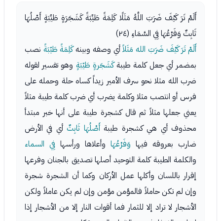
أَلَمْ تَرَ كَيْفَ ضَرَبَ اللَّهُ مَثَلًا كَلِمَةً طَيِّبَةً كَشَجَرَةٍ طَيِّبَةٍ أَصْلُهَا
ثَابِتٌ وَفَرْعُهَا فِي السَّمَاءِ (٢٤)
أَلَمْ تَرَ كَيْفَ ضَرَبَ الله مَثَلاً
أي وصفه وبينه
كَلِمَةً طَيّبَةً
نصب
بمضمر أي جعل كلمة طيبة
كَشَجَرةٍ طَيّبَةٍ
وهو تفسير لقوله
ضرب الله مثلا نحو سرف الأمير زيداً كساه حلة وحمله على
فرس أو انتصب مثلا وكلمة يضرب أي ضرب كلمة طيبة مثلاً
يعني جعلها مثلاً ثم قال كشجرة طيبة على أنها خبر مبتدأ
محذوف أي هي كشجرة طيبة
أَصْلُهَا ثَابِتٌ
أي في الأرض
ضارب بعروقه فيها
وَفَرْعُهَا
وأعلاها ورأسها
فِي السماء
والكلمة الطيبة كلمة التوحيد أصلها تصديق بالجنان وفرعها
إقرار باللسان وأكلها عمل الأركان وكما أن الشجرة شجرة
وإن لم تكن حاملاً فالمؤمن مؤمن وإن لم يكن عاملاً ولكن
الأشجار لا تراد إلا للثمار فما أقوات النار إلا من الأشجار إذا