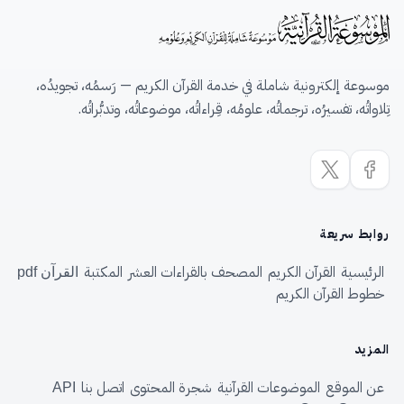
موسوعة إلكترونية شاملة في خدمة القرآن الكريم — رَسمُه، تجويدُه،
تِلاواتُه، تفسيرُه، ترجماتُه، علومُه، قِراءاتُه، موضوعاتُه، وتدبُّراتُه.
روابط سريعة
الرئيسية
القرآن الكريم
المصحف بالقراءات العشر
المكتبة
القرآن pdf
خطوط القرآن الكريم
المزيد
عن الموقع
الموضوعات القرآنية
شجرة المحتوى
اتصل بنا
API