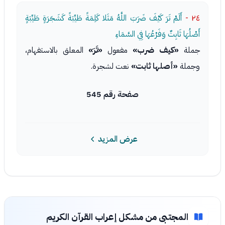
٢٤ -
أَلَمْ تَرَ كَيْفَ ضَرَبَ اللَّهُ مَثَلا كَلِمَةً طَيِّبَةً كَشَجَرَةٍ طَيِّبَةٍ
أَصْلُهَا ثَابِتٌ وَفَرْعُهَا فِي السَّمَاءِ
جملة
«كيف ضرب»
مفعول
«تَرَ»
المعلق بالاستفهام،
وجملة
«أصلها ثابت»
نعت لشجرة.
صفحة رقم 545
عرض المزيد
المجتبى من مشكل إعراب القرآن الكريم