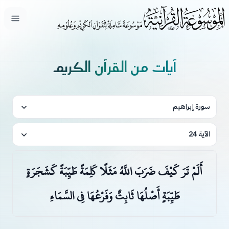
فتح ال
آيات من القرآن الكريم
سورة إبراهيم
الآية 24
أَلَمْ تَرَ كَيْفَ ضَرَبَ اللَّهُ مَثَلًا كَلِمَةً طَيِّبَةً كَشَجَرَةٍ
طَيِّبَةٍ أَصْلُهَا ثَابِتٌ وَفَرْعُهَا فِي السَّمَاءِ