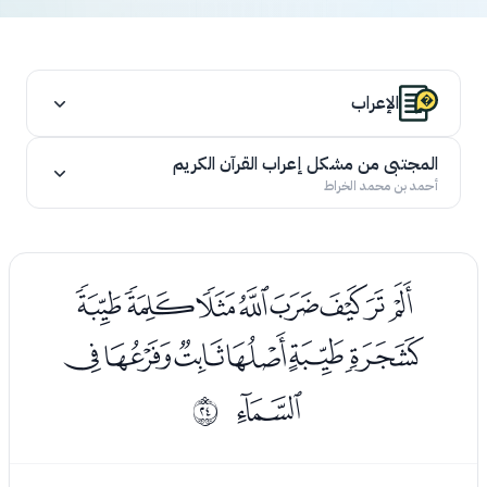
الإعراب
المجتبى من مشكل إعراب القرآن الكريم
أحمد بن محمد الخراط
ﯱﯲﯳﯴﯵﯶﯷﯸ
ﯹﯺﯻﯼﯽﯾ
ﯿ
ﰗ