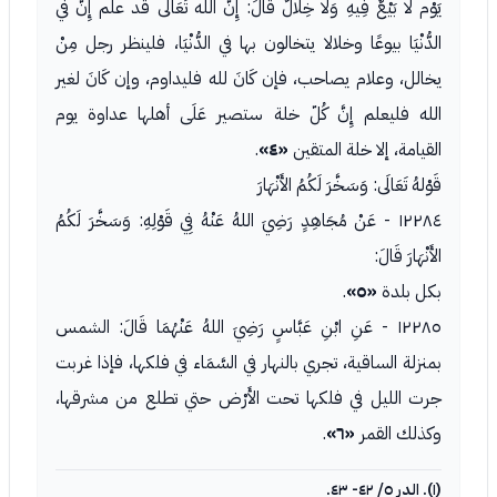
يَوْم لَا بَيْعٌ فِيهِ وَلا خِلالٌ قَالَ: إِنَّ الله تَعَالَى قد علم إِنَّ في
الدُّنْيَا بيوعًا وخلالا يتخالون بها في الدُّنْيَا، فلينظر رجل مِنْ
يخالل، وعلام يصاحب، فإن كَانَ لله فليداوم، وإن كَانَ لغير
الله فليعلم إِنَّ كُلّ خلة ستصير عَلَى أهلها عداوة يوم
القيامة، إلا خلة المتقين
«٤»
.
قَوْلهُ تَعَالَى: وَسَخَّرَ لَكُمُ الأَنْهَارَ
١٢٢٨٤ - عَنْ مُجَاهِدٍ رَضِيَ اللهُ عَنْهُ فِي قَوْلِهِ: وَسَخَّرَ لَكُمُ
الأَنْهَارَ قَالَ:
بكل بلدة
«٥»
.
١٢٢٨٥ - عَنِ ابْنِ عَبَّاسٍ رَضِيَ اللهُ عَنْهُمَا قَالَ: الشمس
بمنزلة الساقية، تجري بالنهار في السَّمَاء في فلكها، فإذا غربت
جرت الليل في فلكها تحت الأَرْض حتي تطلع من مشرقها،
وكذلك القمر
«٦»
.
(١). الدر ٥/ ٤٢- ٤٣.