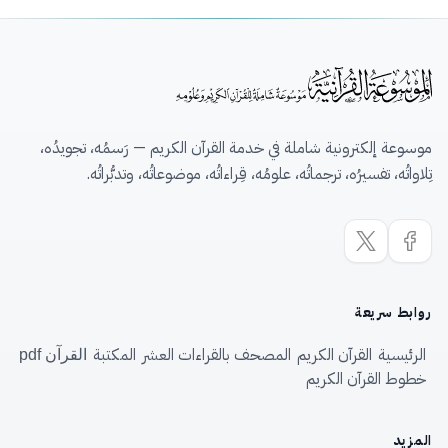
موسوعة إلكترونية شاملة في خدمة القرآن الكريم — رَسمُه، تجويدُه،
تِلاواتُه، تفسيرُه، ترجماتُه، علومُه، قِراءاتُه، موضوعاتُه، وتدبُّراتُه.
روابط سريعة
الرئيسية
القرآن الكريم
المصحف بالقراءات العشر
المكتبة
القرآن pdf
خطوط القرآن الكريم
المزيد