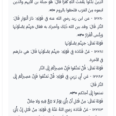
الَّذِينَ بَدَّلُوا نِعْمَتَ اللَّهِ كُفْرًا قَالَ: هُوَ جبلة بن الأيهم والذين
اتبعوه مِنَ العَرَب فلحقوا بالروم
«١»
.
١٢٢٨٠ - عن ابن زيد رضي الله عنه في قَوْلِهِ: دَارَ الْبَوَارِ قَالَ:
النَّار. قَالَ: وقد بين الله ذَلِكَ وأخبرك به فقال جَهَنَّمَ يَصْلَوْنَهَا
وَبِئْسَ الْقَرَارُ
«٢»
.
قَوْلهُ تَعَالَى: جَهَنَّمَ يَصْلَوْنَهَا
١٢٢٨١ - عَنْ قَتَادَة فِي قَوْلِهِ: جَهَنَّمَ يَصْلَوْنَهَا قَالَ: هي دارهم
في الآخرة.
قَوْلهُ تَعَالَى: قُلْ تَمَتَّعُوا فَإِنَّ مَصِيرَكُمْ إِلَى النَّار
١٢٢٨٢ - عَنِ أَبِي رَزِينٍ فِي قَوْلِهِ: قُلْ تَمَتَّعُوا فَإِنَّ مَصِيرَكُمْ إِلَى
النَّار قَالَ:
تمتعوا إِلَى أجلكم
«٣»
.
قَوْلهُ تَعَالَى: مِنْ قَبْلِ أَنْ يَأْتِيَ يَوْمٌ لا بَيْعٌ فِيهِ وَلا خِلالٌ
١٢٢٨٣ - عَنْ قَتَادَة رَضِيَ اللهُ عَنْهُ فِي قَوْلِهِ: مِنْ قَبْلِ إِنَّ يَأْتِيَ