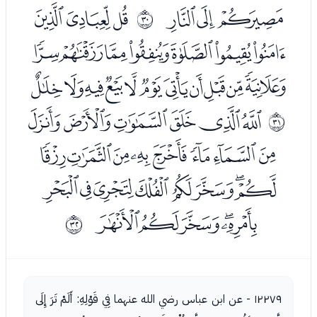
ﮠﮡﮢ
ﮤﮥﮦ
ﰝ
ﮧﮨﮩﮪﮫﮬﮭ
ﮮﮯﮰﮱﯓﯔﯕﯖﯗﯘﯙ
ﯛﯜﯝﯞﯟﯠ
ﰞ
ﯡﯢﯣﯤﯥﯦﯧﯨ
ﯩﯪﯫﯬﯭﯮﯯﯰ
ﯱﯲﯳﯴﯵ
ﰟ
١٢٢٧٩ - عن ابن عباس رضي الله عنهما فِي قَوْلِهِ: أَلَمْ تَرَ إِلَى