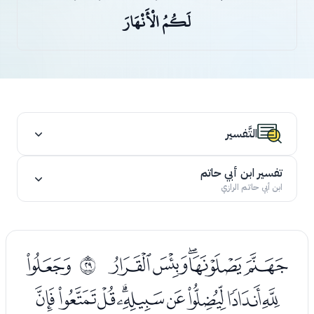
لَكُمُ الْأَنْهَارَ
التَّفسير
تفسير ابن أبي حاتم
ابن أبي حاتم الرازي
ﮐﮑﮒﮓﮔ
ﮖ
ﰜ
ﮗﮘﮙﮚﮛﮜﮝﮞﮟ