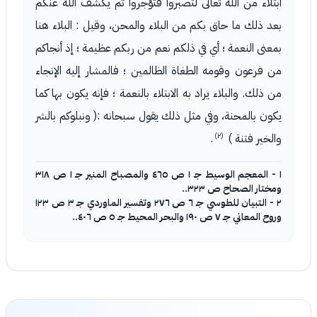
ابتلاء من الله تعالى لتصبروا فتؤجروا ثم يكشف الله عنكم
بعد ذلك ما حاق بكم من البلاء والمحن، وقيل : البلاء هنا
بمعنى النعمة ؛ أي في ذلكم نعم من ربكم عظيمة ؛ إذ أنجاكم
من فرعون وقومه الطغاة الظالمين ؛ فالمشار إليه الإنجاء
من ذلك. والبلاء يراد به الابتلاء بالنعمة ؛ فإنه يكون بها كما
يكون بالمحنة، وفي مثل ذلك يقول سبحانه :( ونبلوكم بالشر
(٢)
والخير فتنة )
.
١ - المعجم الوسيط جـ ١ ص ٤٦٥ والمصباح المنير جـ ١ ص ٣١٨
ومختار الصحاح ص ٣٢٣..
٢ - التبيان للطوسي جـ ٦ ص ٢٧٦ وتفسير الماوردي جـ ٣ ص ١٢٣
وروح المعاني جـ ٧ ص ١٩٠ والبحر المحيط جـ ٥ ص ٤٠٦..