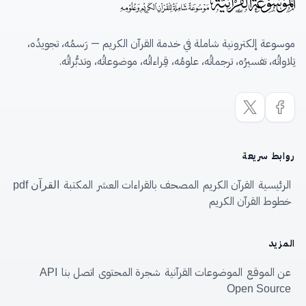
موسوعة إلكترونية شاملة في خدمة القرآن الكريم — رَسمُه، تجويدُه،
تِلاواتُه، تفسيرُه، ترجماتُه، علومُه، قِراءاتُه، موضوعاتُه، وتدبُّراتُه.
روابط سريعة
الرئيسية
القرآن الكريم
المصحف بالقراءات العشر
المكتبة
القرآن pdf
خطوط القرآن الكريم
المزيد
عن الموقع
الموضوعات القرآنية
شجرة المحتوى
اتصل بنا
API
Open Source