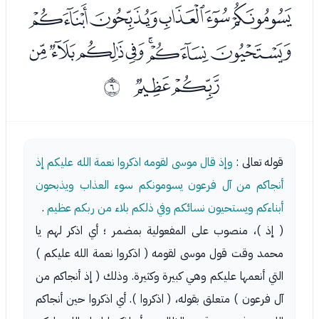
ﭞﭟﭠﭡﭢ
ﭣﭤﭥﭦﭧﭨﭩ
ﭪﭫ
ﰅ
قوله تعالى :
وإذ قال موسى لقومه اذكروا نعمة الله عليكم إذ
أنجاكم من آل فرعون يسومونكم سوء العذاب ويذبحون
أبناءكم ويستحيون نسائكم وفي ذلكم بلاء من ربكم عظيم
.
( إذ )، منصوب على المفعولية بمضمر ؛ أي اذكر لهم يا
محمد وقت قول موسى لقومه ( اذكروا نعمة الله عليكم )
التي أنعمها عليكم وهي كبيرة وكثيرة. وذلك ( إذ أنجاكم من
آل فرعون ) متعلق بقوله، ( اذكروا ). أي اذكروا حين أنجاكم