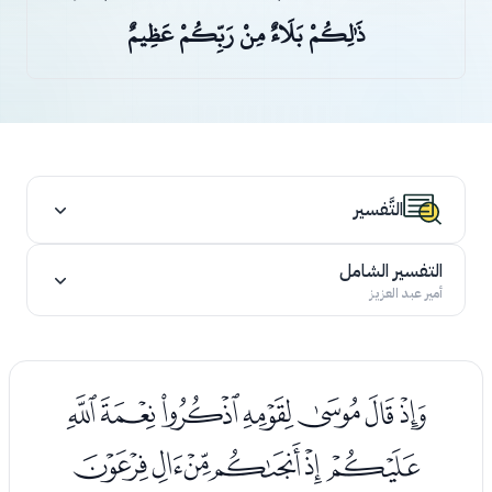
ذَٰلِكُمْ بَلَاءٌ مِنْ رَبِّكُمْ عَظِيمٌ
التَّفسير
التفسير الشامل
أمير عبد العزيز
ﭑﭒﭓﭔﭕﭖﭗ
ﭘﭙﭚﭛﭜﭝ