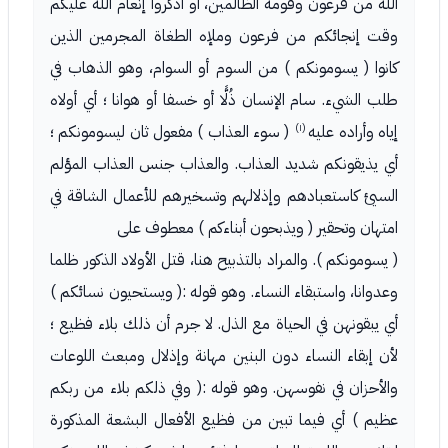
الله من فرعون وقومه الظالمين، أو اذكروا إنعام الله عليكم
وقت إنجائكم من فرعون وملإه الطغاة المجرمين الذين
كانوا ( يسومونكم ) من السوم أو السوام، وهو الذهاب في
طلب الشيء. سام الإنسان ذُلًّا أو خسفا أو هوانا ؛ أي أولاه
(١)
إياه وأراده عليه
( سوء العذاب ) مفعول ثان ليسومونكم ؛
أي يذيقونكم شديد العذاب. والعذاب جنس العذاب المؤلم
السيئ كاستعبادهم وإذلالهم وتسخيرهم للأعمال الشاقة في
امتهان وتحقير ( ويذبحون أبناءكم ) معطوف على
( يسومونكم ). والمراد بالتذبيح هنا، قتل الأولاد الذكور ظلما
وعدوانا، واستبقاء النساء. وهو قوله :( ويستحيون نسائكم )
أي يبقونهن في الحياة مع الذل. لا جرم أن ذلك بلاء فظيع ؛
لأن إبقاء النساء دون البنين مهانة وإذلال ومبعث اللوعات
والأحزان في نفوسهن. وهو قوله :( وفي ذلكم بلاء من ربكم
عظيم ) أي فيما تبين من فظيع الأفعال البشعة المذكورة