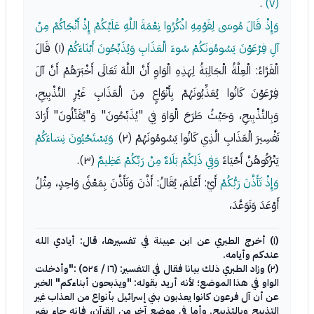
.
(٧)
وَإِذْ قَالَ مُوسَى لِقَوْمِهِ اذْكُرُوا نِعْمَةَ اللَّهِ عَلَيْكُمْ إِذْ أَنْجَاكُمْ مِنْ
آلِ فِرْعَوْنَ يَسُومُونَكُمْ سُوءَ الْعَذَابِ وَيُذَبِّحُونَ أَبْنَاءَكُمْ
(١) قَالَ
الْفَرَّاءُ: الْعِلَّةُ الْجَالِبَةُ لِهَذِهِ الْوَاوِ أَنَّ اللَّهَ تَعَالَى أَخْبَرَهُمْ أَنَّ آلَ
فِرْعَوْنَ كَانُوا يُعَذِّبُونَهُمْ بِأَنْوَاعٍ مِنَ الْعَذَابِ غَيْرِ التَّذْبِيحِ،
وَبِالتَّذْبِيحِ، وَحَيْثُ طَرَحَ الْوَاوَ فِي "يُذَبِّحُونَ" وَ"يُقَتِّلُونَ" أَرَادَ
تَفْسِيرَ الْعَذَابِ الَّذِي كَانُوا يَسُومُونَهُمْ (٢)
وَيَسْتَحْيُونَ نِسَاءَكُمْ
يَتْرُكُوهُنَّ أَحْيَاءً
وَفِي ذَلِكُمْ بَلَاءٌ مِنْ رَبِّكُمْ عَظِيمٌ
(٣).
وَإِذْ تَأَذَّنَ رَبُّكُمْ
أَيْ: أَعْلَمَ، يُقَالُ: أَذَّنَ وَتَأَذَّنَ بِمَعْنًى وَاحِدٍ، مِثْلُ
أَوْعَدَ وَتَوَعَّدَ،
(١) أخرج الطبري عن ابن عيينة في تفسيرها، قال: أيادي الله
عندكم وأيامه.
(٢) وزاد الطبري ذلك بيانا فقال في التفسير: (١٦ / ٥٢٤) :"وأدخلت
الواو في هذا الموضع؛ لأنه أريد بقوله: "ويذبحون أبناءكم" الخبر
عن أن آل فرعون كانوا يعذبون بني إسرائيل بأنواع من العذاب غير
التذبيح وبالتذبيح. وأما في موضع آخر من القرآن، فإنه جاء بغير