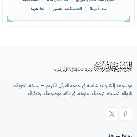
عدد الأجزاء
8
التصنيف
كتب التفسير
اللغة
العربية
موسوعة إلكترونية شاملة في خدمة القرآن الكريم — رَسمُه، تجويدُه،
تِلاواتُه، تفسيرُه، ترجماتُه، علومُه، قِراءاتُه، موضوعاتُه، وتدبُّراتُه.
روابط سريعة