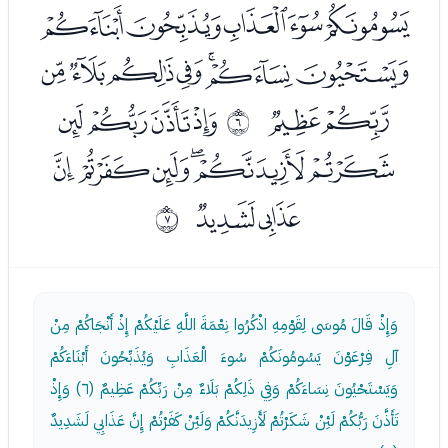
ﭞﭟﭠﭡﭢ
ﭣﭤﭥﭦﭧﭨﭩ
ﭪﭫ
ﭭﭮﭯﭰ
ﰅ
ﭱﭲﭳﭴﭵﭶ
ﭷﭸ
ﰆ
وَإِذْ قَالَ مُوسَى لِقَوْمِهِ اذْكُرُوا نِعْمَةَ اللَّهِ عَلَيْكُمْ إِذْ أَنْجَاكُمْ مِنْ
آلِ فِرْعَوْنَ يَسُومُونَكُمْ سُوءَ الْعَذَابِ وَيُذَبِّحُونَ أَبْنَاءَكُمْ
وَيَسْتَحْيُونَ نِسَاءَكُمْ وَفِي ذَلِكُمْ بَلَاءٌ مِنْ رَبِّكُمْ عَظِيمٌ (٦) وَإِذْ
تَأَذَّنَ رَبُّكُمْ لَئِنْ شَكَرْتُمْ لَأَزِيدَنَّكُمْ وَلَئِنْ كَفَرْتُمْ إِنَّ عَذَابِي لَشَدِيدٌ