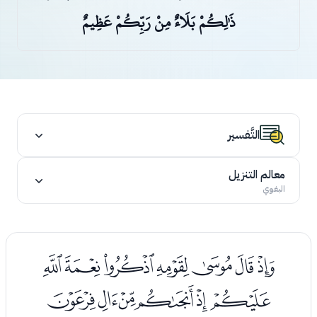
ذَٰلِكُمْ بَلَاءٌ مِنْ رَبِّكُمْ عَظِيمٌ
التَّفسير
معالم التنزيل
البغوي
ﭑﭒﭓﭔﭕﭖﭗ
ﭘﭙﭚﭛﭜﭝ