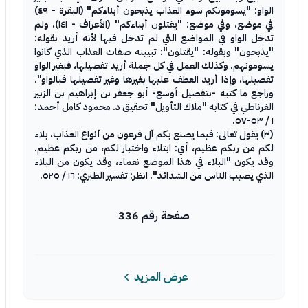
الواو: "يسومونكم سوء العذاب يذبحون أبناءكم" (البقرة - ٤٩)
في موضع، وفي موضع: "يقتلون أبناءكم" (الأعراف - ١٤١)، ولم
تدخل الواو في المواضع التي لم تدخل فيها لأنه أريد بقوله:
"يذبحون" وبقوله: "يقتلون": تبيينه صفات العذاب الذي كانوا
يسومونهم. وكذلك العمل في كل جملة أريد تفصيلها، فبغير الواو
تفصيلها، وإذا أريد العطف عليها بغيرها وغير تفصيلها فبالواو".
وراجع ما كتبه -بتفصيل أوسع- أبو جعفر بن إبراهيم بن الزبير
الغرناطي في كتابه "ملاك التأويل" تحقيق د. محمود كامل أحمد:
١ / ٥٣-٥٧.
(٣) يقول تعالى: فيما يصنع بكم آل فرعون من أنواع العذاب، بلاء
لكم من ربكم عظيم، أي: ابتلاء واختبار لكم، من ربكم عظيم.
وقد يكون "البلاء في هذا الموضع نعماء، وقد يكون من البلاء
الذي يصيب الناس من الشدائد". انظر: تفسير الطبري: ١٦ / ٥٢٥.
صفحة رقم 336
عرض المزيد