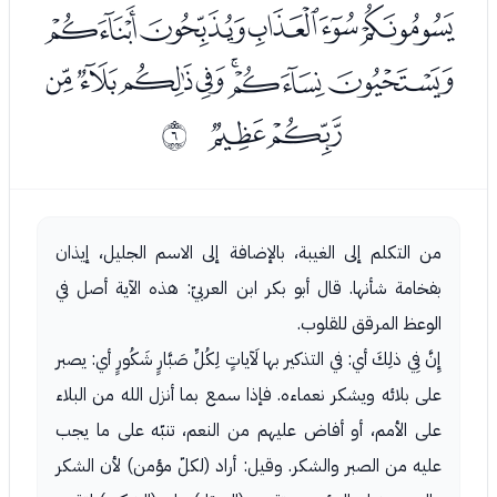
ﭞﭟﭠﭡﭢ
ﭣﭤﭥﭦﭧﭨﭩ
ﭪﭫ
ﰅ
من التكلم إلى الغيبة، بالإضافة إلى الاسم الجليل، إيذان
بفخامة شأنها. قال أبو بكر ابن العربيّ: هذه الآية أصل في
الوعظ المرقق للقلوب.
إِنَّ فِي ذلِكَ أي: في التذكير بها لَآياتٍ لِكُلِّ صَبَّارٍ شَكُورٍ أي: يصبر
على بلائه ويشكر نعماءه. فإذا سمع بما أنزل الله من البلاء
على الأمم، أو أفاض عليهم من النعم، تنبّه على ما يجب
عليه من الصبر والشكر. وقيل: أراد (لكلّ مؤمن) لأن الشكر