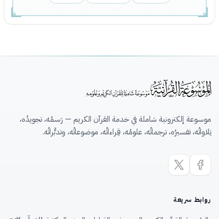
موسوعة إلكترونية شاملة في خدمة القرآن الكريم — رَسمُه، تجويدُه،
تِلاواتُه، تفسيرُه، ترجماتُه، علومُه، قِراءاتُه، موضوعاتُه، وتدبُّراتُه.
روابط سريعة