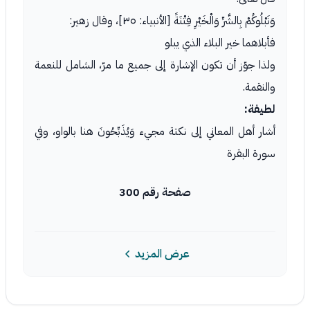
وَنَبْلُوكُمْ بِالشَّرِّ وَالْخَيْرِ فِتْنَةً [الأنبياء: ٣٥]، وقال زهير:
فأبلاهما خير البلاء الذي يبلو
ولذا جوّز أن تكون الإشارة إلى جميع ما مرّ، الشامل للنعمة
والنقمة.
لطيفة:
أشار أهل المعاني إلى نكتة مجيء وَيُذَبِّحُونَ هنا بالواو، وفي
سورة البقرة
صفحة رقم 300
عرض المزيد