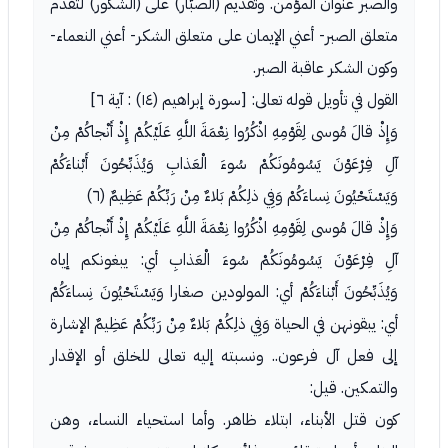
والصبر عنوان المؤمن. وتقديم (الصبّار) على (الشكور) لتقدم
متعلق الصبر- أعني الإيمان على متعلق الشكر- أعني النعماء-
وكون الشكر عاقبة الصبر.
القول في تأويل قوله تعالى: [سورة إبراهيم (١٤) : آية ٦]
وَإِذْ قالَ مُوسى لِقَوْمِهِ اذْكُرُوا نِعْمَةَ اللَّهِ عَلَيْكُمْ إِذْ أَنْجاكُمْ مِنْ
آلِ فِرْعَوْنَ يَسُومُونَكُمْ سُوءَ الْعَذابِ وَيُذَبِّحُونَ أَبْناءَكُمْ
وَيَسْتَحْيُونَ نِساءَكُمْ وَفِي ذلِكُمْ بَلاءٌ مِنْ رَبِّكُمْ عَظِيمٌ (٦)
وَإِذْ قالَ مُوسى لِقَوْمِهِ اذْكُرُوا نِعْمَةَ اللَّهِ عَلَيْكُمْ إِذْ أَنْجاكُمْ مِنْ
آلِ فِرْعَوْنَ يَسُومُونَكُمْ سُوءَ الْعَذابِ أي: يبغونكم إياه
وَيُذَبِّحُونَ أَبْناءَكُمْ أي: المولودين صغارا وَيَسْتَحْيُونَ نِساءَكُمْ
أي: يبقونهن في الحياة وَفِي ذلِكُمْ بَلاءٌ مِنْ رَبِّكُمْ عَظِيمٌ الإشارة
إلى فعل آل فرعون.. ونسبته إليه تعالى للخلق أو الإقدار
والتمكين. قيل:
كون قتل الأبناء، ابتلاء ظاهر. وأما استحياء النساء، وهن