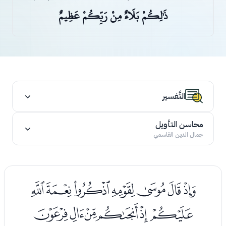
ذَٰلِكُمْ بَلَاءٌ مِنْ رَبِّكُمْ عَظِيمٌ
التَّفسير
محاسن التأويل
جمال الدين القاسمي
ﭑﭒﭓﭔﭕﭖﭗ
ﭘﭙﭚﭛﭜﭝ