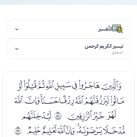
التَّفسير
تيسير الكريم الرحمن
السعدي
ﭨﭩﭪﭫﭬﭭﭮﭯ
ﭰﭱﭲﭳﭴﭵﭶﭷ
ﭸﭹﭺ
ﭼ
ﰹ
ﭽﭾﭿﮀﮁﮂﮃ
ﰺ