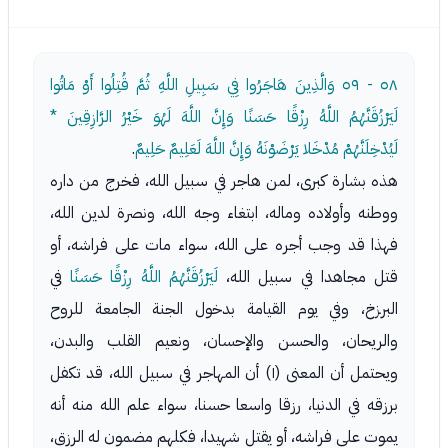
٥٨ - ٥٩
وَالَّذِينَ هَاجَرُوا فِي سَبِيلِ اللَّهِ ثُمَّ قُتِلُوا أَوْ مَاتُوا
لَيَرْزُقَنَّهُمُ اللَّهُ رِزْقًا حَسَنًا وَإِنَّ اللَّهَ لَهُوَ خَيْرُ الرَّازِقِينَ *
لَيُدْخِلَنَّهُمْ مُدْخَلا يَرْضَوْنَهُ وَإِنَّ اللَّهَ لَعَلِيمٌ حَلِيمٌ
.
هذه بشارة كبرى، لمن هاجر في سبيل الله، فخرج من داره
ووطنه وأولاده وماله، ابتغاء وجه الله، ونصرة لدين الله،
فهذا قد وجب أجره على الله، سواء مات على فراشه، أو
قتل مجاهدا في سبيل الله،
لَيَرْزُقَنَّهُمُ اللَّهُ رِزْقًا حَسَنًا
في
البرزخ، وفي يوم القيامة بدخول الجنة الجامعة للروح
والريحان، والحسن والإحسان، ونعيم القلب والبدن،
ويحتمل أن المعنى (١) أن المهاجر في سبيل الله، قد تكفل
برزقه في الدنيا، رزقا واسعا حسنا، سواء علم الله منه أنه
يموت على فراشه، أو يقتل شهيدا، فكلهم مضمون له الرزق،