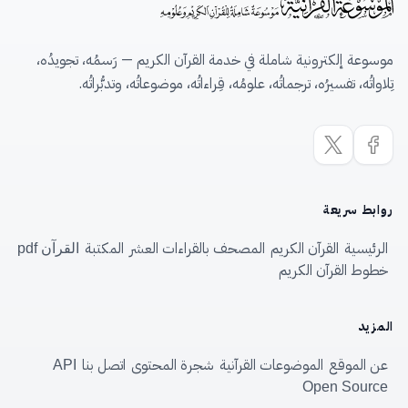
موسوعة إلكترونية شاملة في خدمة القرآن الكريم — رَسمُه، تجويدُه،
تِلاواتُه، تفسيرُه، ترجماتُه، علومُه، قِراءاتُه، موضوعاتُه، وتدبُّراتُه.
روابط سريعة
الرئيسية
القرآن الكريم
المصحف بالقراءات العشر
المكتبة
القرآن pdf
خطوط القرآن الكريم
المزيد
عن الموقع
الموضوعات القرآنية
شجرة المحتوى
اتصل بنا
API
Open Source