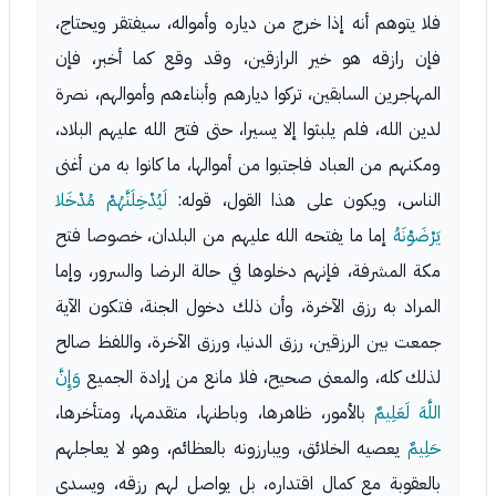
فلا يتوهم أنه إذا خرج من دياره وأمواله، سيفتقر ويحتاج،
فإن رازقه هو خير الرازقين، وقد وقع كما أخبر، فإن
المهاجرين السابقين، تركوا ديارهم وأبناءهم وأموالهم، نصرة
لدين الله، فلم يلبثوا إلا يسيرا، حتى فتح الله عليهم البلاد،
ومكنهم من العباد فاجتبوا من أموالها، ما كانوا به من أغنى
الناس، ويكون على هذا القول، قوله:
لَيُدْخِلَنَّهُمْ مُدْخَلا
يَرْضَوْنَهُ
إما ما يفتحه الله عليهم من البلدان، خصوصا فتح
مكة المشرفة، فإنهم دخلوها في حالة الرضا والسرور، وإما
المراد به رزق الآخرة، وأن ذلك دخول الجنة، فتكون الآية
جمعت بين الرزقين، رزق الدنيا، ورزق الآخرة، واللفظ صالح
لذلك كله، والمعنى صحيح، فلا مانع من إرادة الجميع
وَإِنَّ
اللَّهَ لَعَلِيمٌ
بالأمور، ظاهرها، وباطنها، متقدمها، ومتأخرها،
حَلِيمٌ
يعصيه الخلائق، ويبارزونه بالعظائم، وهو لا يعاجلهم
بالعقوبة مع كمال اقتداره، بل يواصل لهم رزقه، ويسدي