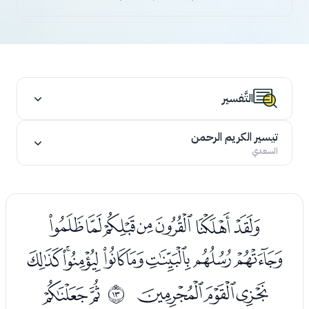
التَّفسير
تيسير الكريم الرحمن
السعدي
ﯜﯝﯞﯟﯠﯡﯢ
ﯣﯤﯥﯦﯧﯨﯩﯪ
ﯫﯬﯭ
ﯯﯰ
ﰌ