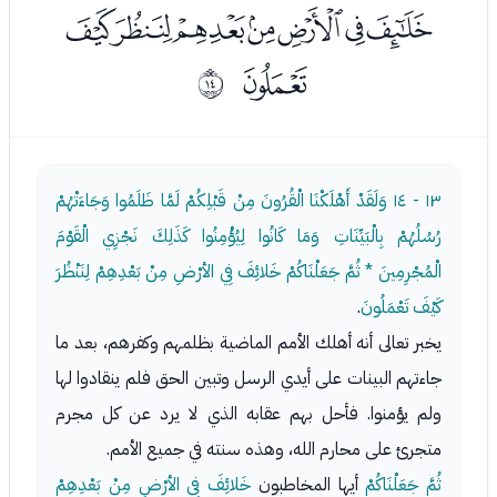
ﯱﯲﯳﯴﯵﯶﯷ
ﯸ
ﰍ
١٣ - ١٤
وَلَقَدْ أَهْلَكْنَا الْقُرُونَ مِنْ قَبْلِكُمْ لَمَّا ظَلَمُوا وَجَاءَتْهُمْ
رُسُلُهُمْ بِالْبَيِّنَاتِ وَمَا كَانُوا لِيُؤْمِنُوا كَذَلِكَ نَجْزِي الْقَوْمَ
الْمُجْرِمِينَ * ثُمَّ جَعَلْنَاكُمْ خَلائِفَ فِي الأرْضِ مِنْ بَعْدِهِمْ لِنَنْظُرَ
كَيْفَ تَعْمَلُونَ
.
يخبر تعالى أنه أهلك الأمم الماضية بظلمهم وكفرهم، بعد ما
جاءتهم البينات على أيدي الرسل وتبين الحق فلم ينقادوا لها
ولم يؤمنوا. فأحل بهم عقابه الذي لا يرد عن كل مجرم
متجرئ على محارم الله، وهذه سنته في جميع الأمم.
ثُمَّ جَعَلْنَاكُمْ
أيها المخاطبون
خَلائِفَ فِي الأرْضِ مِنْ بَعْدِهِمْ