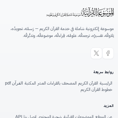
موسوعة إلكترونية شاملة في خدمة القرآن الكريم — رَسمُه، تجويدُه،
تِلاواتُه، تفسيرُه، ترجماتُه، علومُه، قِراءاتُه، موضوعاتُه، وتدبُّراتُه.
روابط سريعة
الرئيسية
القرآن الكريم
المصحف بالقراءات العشر
المكتبة
القرآن pdf
خطوط القرآن الكريم
المزيد
عن الموقع
الموضوعات القرآنية
شجرة المحتوى
اتصل بنا
API