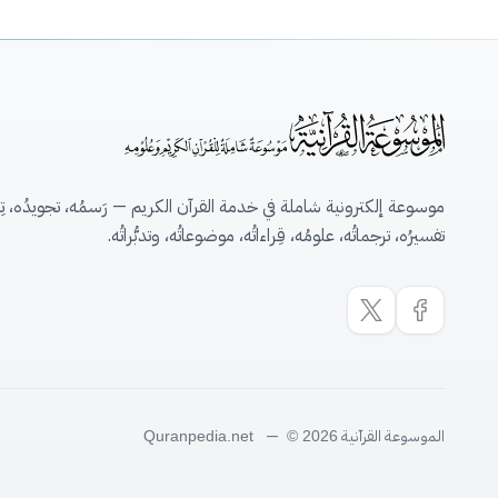
موسوعة إلكترونية شاملة في خدمة القرآن الكريم — رَسمُه، تجويدُه، تِلاو
تفسيرُه، ترجماتُه، علومُه، قِراءاتُه، موضوعاتُه، وتدبُّراتُه.
الموسوعة القرآنية
—
Quranpedia.net
© 2026