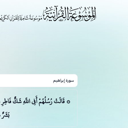
سورة إبراهيم
۞ قَالَتْ رُسُلُهُمْ أَفِي اللَّهِ شَكٌّ فَاطِرِ ال
بَشَرٌ 