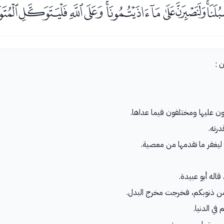
ﭹﭺﭻﭼﭽﭾﭿﮀﮁﮂ
 :
قون عليها ومختلفون فيما عداها.
رته.
ة ليغفر ما تقدمها من معصية.
قاله أبو عبيدة.
اً من ذنوبكم، فخرجت مخرج البدل.
في الدنيا.