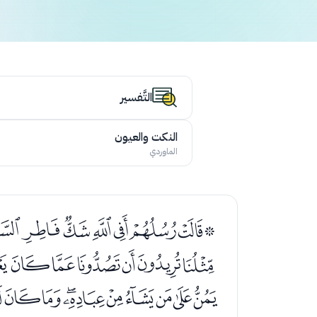
التَّفسير
النكت والعيون
الماوردي
ﮯﮰﮱﯓﯔﯕﯖﯗ
ﯩﯪﯫﯬﯭﯮ
ﭛﭜﭝﭞﭟﭠﭡﭢ