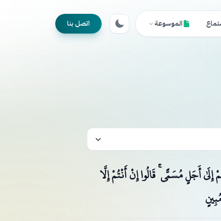
تماع
الموسوعة
اتصل بنا
َىٰ أَجَلٍ مُسَمًّى ۚ قَالُوا إِنْ أَنْتُمْ إِلَّا
ُبِينٍ