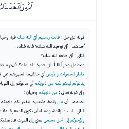
ﭶﭷﭸ
قوله عزوجل :
قالت رسلهم أفي الله شك
فيه وجهان
أحدهما : أفي توحيد الله شك؟ قاله قتادة.
الثاني : أفي طاعة الله شك؟
ويحتمل وجهاً ثالثاً : أفي قدرة الله شك؟ لأنهم متف
فاطر السموات والأرض
أي خالقهما، لسهوهم عن قد
يدعوكم ليغفر لكم من ذنوبكم
أي يدعوكم إلى التوب
وفي قوله تعالى :
من ذنوبكم
وجهان :
أحدهما : أن
من
زائدة، وتقديره، ليغفر لكم ذنوبكم، 
الثاني : ليست زائدة، ومعناه أن تكون المغفرة بدل
ويؤخركم إلى أجل مسمى
يعني إلى الموت فلا يعذبكم 