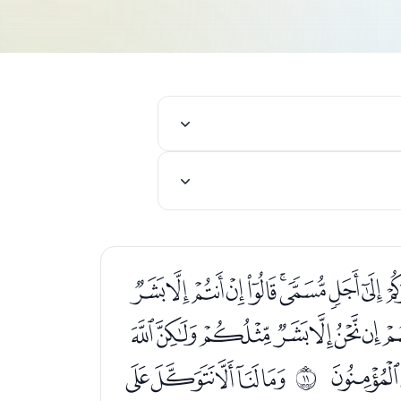
ﯢﯣﯤﯥﯦﯧﯨ
ﭔﭕﭖﭗﭘﭙﭚ
ﭮﭯ
ﭱﭲﭳﭴﭵ
ﰊ