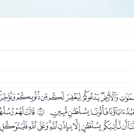
ﯘﯙﯚﯛﯜﯝﯞﯟﯠﯡ
ﯯﯰﯱﯲﯳ
ﭑﭒﭓ
ﰉ
ﭣﭤﭥﭦﭧﭨﭩﭪﭫﭬﭭ