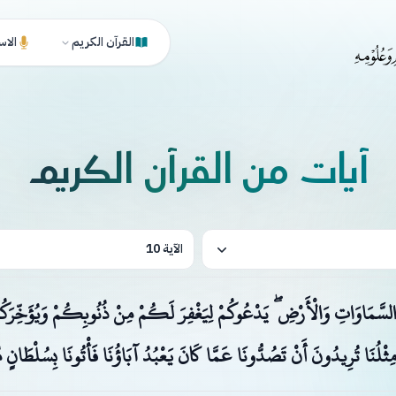
القرآن الكريم
الاس
آيات من القرآن الكريم
الآية 10
سَّمَاوَاتِ وَالْأَرْضِ ۖ يَدْعُوكُمْ لِيَغْفِرَ لَكُمْ مِنْ ذُنُوبِكُمْ وَيُؤَخِّرَكُمْ إِل
مِثْلُنَا تُرِيدُونَ أَنْ تَصُدُّونَا عَمَّا كَانَ يَعْبُدُ آبَاؤُنَا فَأْتُونَا بِسُلْطَانٍ م