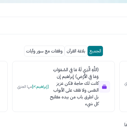
الجميع
بلاغة القرآن
وقفات مع سور وآيات
(اللَّهِ الَّذِي لَهُ مَا فِي السَّمَوَاتِ
وَمَا فِي الأَرْضِ) إبراهيم إن
كانت لك حاجة فكن عزيز
ي
[إبراهيم:٢]
مها العنزي
النفس ولا تقف على الأبواب
بل اطرق باب من بيده مفاتيح
كل شيء
َا