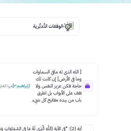
الوقفات التَّدبُّرية
[ الله الذي له مافي السماوات
وما في الأرض] إن كانت لك
حاجة فكن عزيز النفس ولا
[إبراهيم:٢]
مها العنز
تقف على الأبواب بل اطرق
باب من بيده مفاتيح كل شيء
آية (2): *في الآية (اللّهِ الَّذِي لَهُ مَا فِي السَّمَاوَاتِ وَم