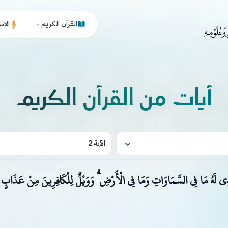
القرآن الكريم
الاس
آيات من القرآن الكريم
الآية 2
َّذِي لَهُ مَا فِي السَّمَاوَاتِ وَمَا فِي الْأَرْضِ ۗ وَوَيْلٌ لِلْكَافِرِينَ مِنْ عَذَاب