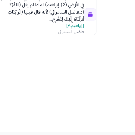
فِي الأَرْضِ (2) إبراهيم) لماذا لم يقل (اللهُ)؟
(د.فاضل السامرائي) لأنه قال قبلها (الَر كِتَابٌ
أَنزَلْنَاهُ إِلَيْكَ لِتُخْرِجَ...
[إبراهيم:٢]
فاضل السامرائي